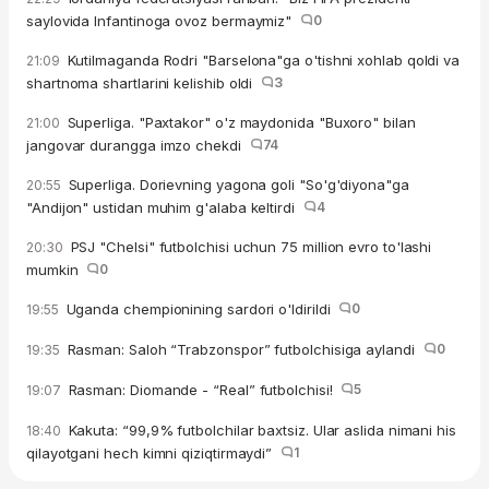
saylovida Infantinoga ovoz bermaymiz"
0
Kutilmaganda Rodri "Barselona"ga o'tishni xohlab qoldi va
21:09
shartnoma shartlarini kelishib oldi
3
Superliga. "Paxtakor" o'z maydonida "Buxoro" bilan
21:00
jangovar durangga imzo chekdi
74
Superliga. Dorievning yagona goli "So'g'diyona"ga
20:55
"Andijon" ustidan muhim g'alaba keltirdi
4
PSJ "Chelsi" futbolchisi uchun 75 million evro to'lashi
20:30
mumkin
0
Uganda chempionining sardori o'ldirildi
0
19:55
Rasman: Saloh “Trabzonspor” futbolchisiga aylandi
0
19:35
Rasman: Diomande - “Real” futbolchisi!
5
19:07
Kakuta: “99,9% futbolchilar baxtsiz. Ular aslida nimani his
18:40
qilayotgani hech kimni qiziqtirmaydi”
1