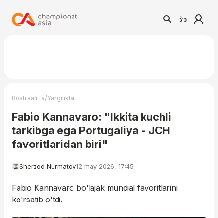
Ўз
/
Bosh sahifa
Yangiliklar
Fabio Kannavaro: "Ikkita kuchli
tarkibga ega Portugaliya - JCH
favoritlaridan biri"
Sherzod Nurmatov
12 may 2026, 17:45
Fabio Kannavaro bo'lajak mundial favoritlarini
ko'rsatib o'tdi.