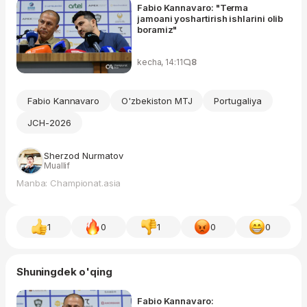
Fabio Kannavaro: "Terma
jamoani yoshartirish ishlarini olib
boramiz"
kecha, 14:11
8
Fabio Kannavaro
O'zbekiston MTJ
Portugaliya
JCH-2026
Sherzod Nurmatov
Muallif
Manba: Championat.asia
1
0
1
0
0
Shuningdek o'qing
Fabio Kannavaro: