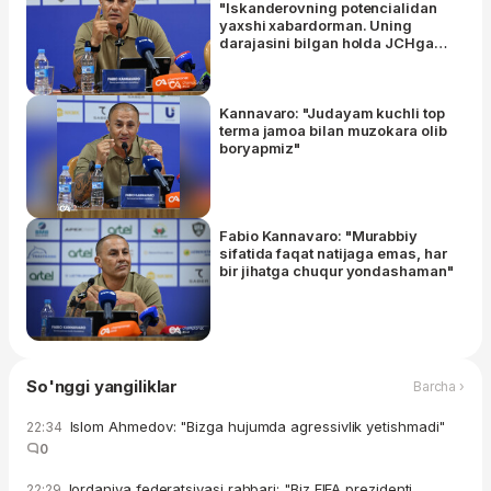
"Iskanderovning potencialidan
yaxshi xabardorman. Uning
darajasini bilgan holda JCHga
olib borganman"
Kannavaro: "Judayam kuchli top
terma jamoa bilan muzokara olib
boryapmiz"
Fabio Kannavaro: "Murabbiy
sifatida faqat natijaga emas, har
bir jihatga chuqur yondashaman"
So'nggi yangiliklar
Barcha ›
Islom Ahmedov: "Bizga hujumda agressivlik yetishmadi"
22:34
0
Iordaniya federatsiyasi rahbari: "Biz FIFA prezidenti
22:29