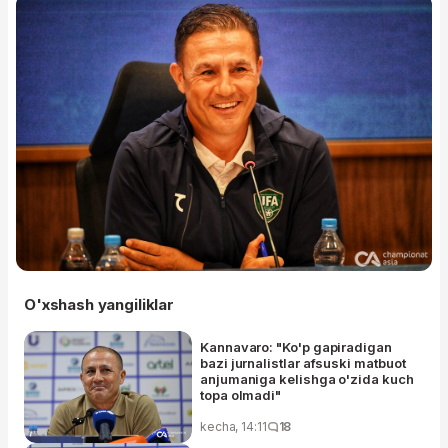
O'xshash yangiliklar
Kannavaro: "Ko'p gapiradigan
bazi jurnalistlar afsuski matbuot
anjumaniga kelishga o'zida kuch
topa olmadi"
kecha, 14:11
18