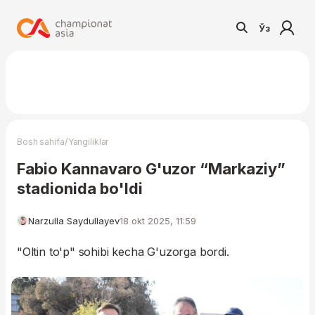
Ўз
/
Bosh sahifa
Yangiliklar
Fabio Kannavaro G'uzor “Markaziy”
stadionida bo'ldi
Narzulla Saydullayev
18 okt 2025, 11:59
"Oltin to'p" sohibi kecha G'uzorga bordi.