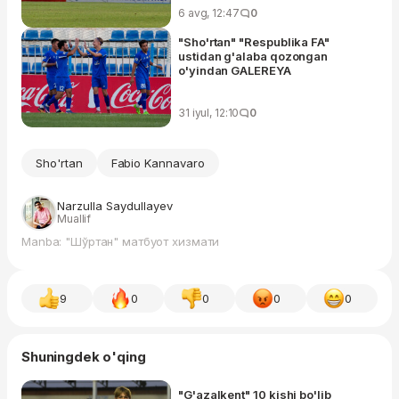
6 avg, 12:47
0
"Sho'rtan" "Respublika FA"
ustidan g'alaba qozongan
o'yindan GALEREYA
31 iyul, 12:10
0
Sho'rtan
Fabio Kannavaro
Narzulla Saydullayev
Muallif
Manba: "Шўртан" матбуот хизмати
9
0
0
0
0
Shuningdek o'qing
"G'azalkent" 10 kishi bo'lib