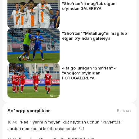
"Sho'rtan"ni mag'lub etgan
o'yindan GALEREYA
"Sho'rtan" "Metallurg"ni mag'lub
etgan o'yindan galereya
4 ta gol urilgan "Sho'rtan" -
"Andijon" o'yinidan
FOTOGALEREYA
So'nggi yangiliklar
Barcha ›
"Real" yarim himoyani kuchaytirish uchun "Yuventus"
10:40
sardori nomzodini ko'rib chiqmoqda
1