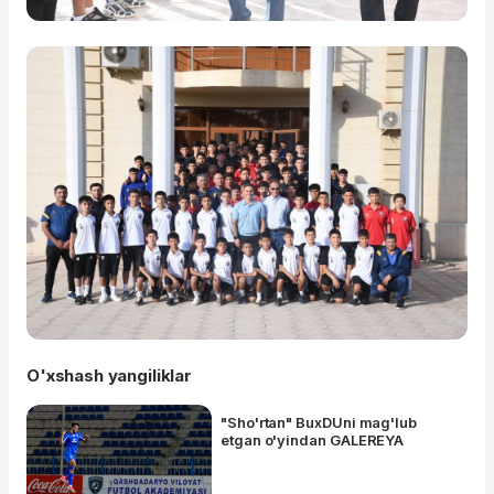
O'xshash yangiliklar
"Sho'rtan" BuxDUni mag'lub
etgan o'yindan GALEREYA