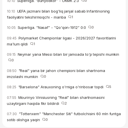
Superliga. “Bunyodkor” - OKMK 2:3
0
10:10
UEFA jazmani bilan bog'liq janjal sabab Infantinoning
10:10
faoliyatini tekshirmoqchi - manba
1
Superliga. “Nasaf” - “Qo'qon-1912“ 0:0
0
10:05
Polymarket Chempionlar ligasi - 2026/2027 favoritlarini
09:45
ma'lum qildi
1
Neymar yana Messi bilan bir jamoada to'p tepishi mumkin
09:15
0
"Real" yana bir jahon chempioni bilan shartnoma
08:50
imzolashi mumkin
0
"Barselona" Arauxoning o'rniga o'rinbosar topdi
5
08:25
Mourinyo Vinisiusning "Real" bilan shartnomasini
07:55
uzaytirgani haqida fikr bildirdi
2
"Tottenxem" "Manchester Siti" futbolchisini 60 mln funtga
07:30
sotib olishga yaqin
0