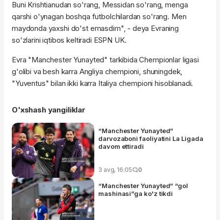
Buni Krishtianudan so'rang, Messidan so'rang, menga
qarshi o'ynagan boshqa futbolchilardan so'rang. Men
maydonda yaxshi do'st emasdim", - deya Evraning
so'zlarini iqtibos keltiradi ESPN UK.
Evra "Manchester Yunayted" tarkibida Chempionlar ligasi
g'olibi va besh karra Angliya chempioni, shuningdek,
"Yuventus" bilan ikki karra Italiya chempioni hisoblanadi.
O'xshash yangiliklar
“Manchester Yunayted”
darvozaboni faoliyatini La Ligada
davom ettiradi
3 avg, 16:05
0
“Manchester Yunayted” “gol
mashinasi”ga ko'z tikdi