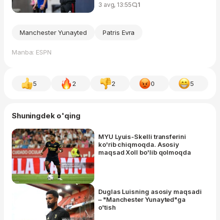
3 avg, 13:55
1
Manchester Yunayted
Patris Evra
Manba: ESPN
5
2
2
0
5
Shuningdek o'qing
MYU Lyuis-Skelli transferini
ko'rib chiqmoqda. Asosiy
maqsad Xoll bo'lib qolmoqda
Duglas Luisning asosiy maqsadi
– "Manchester Yunayted"ga
o'tish