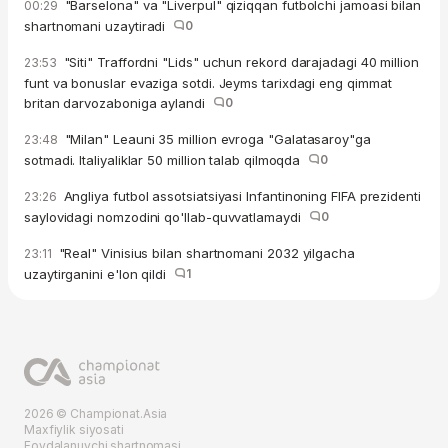
"Barselona" va "Liverpul" qiziqqan futbolchi jamoasi bilan
00:29
shartnomani uzaytiradi
0
"Siti" Traffordni "Lids" uchun rekord darajadagi 40 million
23:53
funt va bonuslar evaziga sotdi. Jeyms tarixdagi eng qimmat
britan darvozaboniga aylandi
0
"Milan" Leauni 35 million evroga "Galatasaroy"ga
23:48
sotmadi. Italiyaliklar 50 million talab qilmoqda
0
Angliya futbol assotsiatsiyasi Infantinoning FIFA prezidenti
23:26
saylovidagi nomzodini qo'llab-quvvatlamaydi
0
"Real" Vinisius bilan shartnomani 2032 yilgacha
23:11
uzaytirganini e'lon qildi
1
2026 © Championat.Asia
Maxfiylik siyosati
Foydalanuvchi shartnomasi