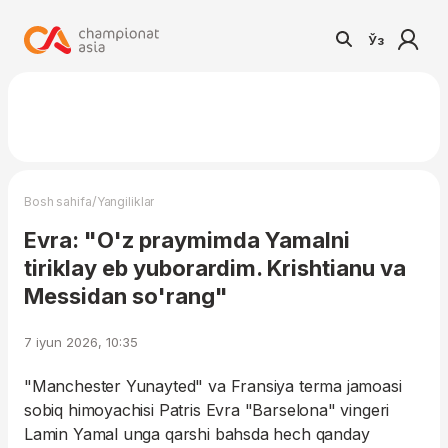
Ўз
/
Bosh sahifa
Yangiliklar
Evra: "O'z praymimda Yamalni
tiriklay eb yuborardim. Krishtianu va
Messidan so'rang"
7 iyun 2026, 10:35
"Manchester Yunayted" va Fransiya terma jamoasi
sobiq himoyachisi Patris Evra "Barselona" vingeri
Lamin Yamal unga qarshi bahsda hech qanday