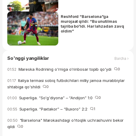
Reshford “Barselona”ga
murojaat qildi: “Bu unutilmas
tajriba bo'ldi. Har lahzadan zavq
oldim”
So'nggi yangiliklar
Barcha ›
Mareska Rodrining o'rniga o'rinbosar topib qo'ydi
0
01:52
Italiya termasi sobiq futbolchilari milliy jamoa murabbiylar
01:17
shtabiga qo'shildi
0
Superliga. “So'g'diyona” – “Andijon” 1:0
0
01:00
Superliga. “Paxtakor” – “Buxoro” 2:2
1
00:55
"Barselona" Marokashdagi o'rtoqlik uchrashuvini bekor
00:50
qildi
0