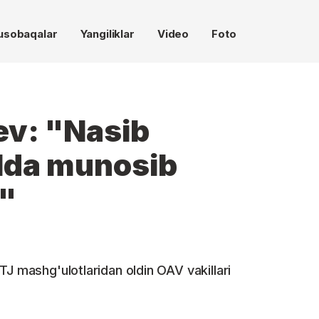
usobaqalar
Yangiliklar
Video
Foto
ev: "Nasib
alda munosib
z"
J mashg'ulotlaridan oldin OAV vakillari