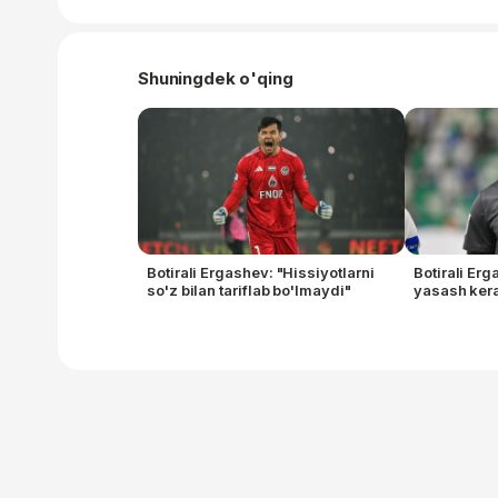
Shuningdek o'qing
Botirali Ergashev: "Hissiyotlarni
Botirali Erg
so'z bilan tariflab bo'lmaydi"
yasash ker