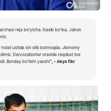
archasi reja bo'yicha. Nasib bo'lsa, Jahon
miz.
holat ustida ish olib bormoqda. Jismoniy
dimiz. Darvozabonlar orasida raqobat bor.
i. Bunday bo'lishi yaxshi"
, - deya fikr