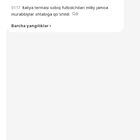
Italiya termasi sobiq futbolchilari milliy jamoa
01:17
murabbiylar shtabiga qo'shildi
0
Barcha yangiliklar ›