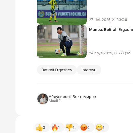
27 dek 2025, 21:33
6
Manba: Botirali Ergas
24 noya 2025, 17:22
12
Botirali Ergashev
Intervyu
Абдулвосит Бектемиров
Muallif
3
1
1
0
1