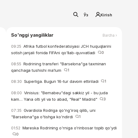
Ўз
Kirish
So'nggi yangiliklar
Barcha ›
Afrika futbol konfederatsiyasi JCH huquqlarini
09:25
sotish janjali fonida FIFAni qo'llab-quvvatladi
0
Rodrining transferi "Barselona"ga taxminan
08:55
qanchaga tushishi ma'lum
1
Superliga. Bugun 16-tur davom ettiriladi
1
08:30
Vinisius: "Bernabeu"dagi sakkiz yil - bu juda
08:00
kam… Yana olti yil va to abad, "Real" Madrid"
3
Gvardiola Rodriga qo'ng'iroq qilib, uni
07:35
"Barselona"ga o'tishga ko'ndirdi
1
Mareska Rodrining o'rniga o'rinbosar topib qo'ydi
01:52
0