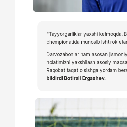
"Tayyorgarliklar yaxshi ketmoqda. B
chempionatida munosib ishtirok eta
Darvozabonlar ham asosan jismoniy 
holatimizni yaxshilash asosiy maqsa
Raqobat faqat o'sishga yordam berad
bildirdi Botirali Ergashev.