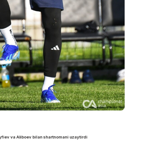
yfiev va Aliboev bilan shartnomani uzaytirdi