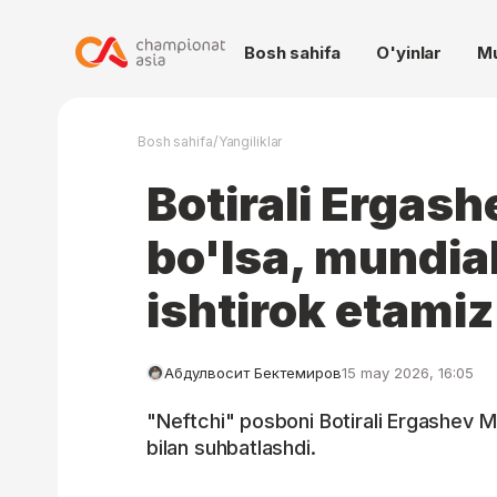
Bosh sahifa
O'yinlar
M
/
Bosh sahifa
Yangiliklar
Botirali Ergash
bo'lsa, mundi
ishtirok etami
Абдулвосит Бектемиров
15 may 2026, 16:05
"Neftchi" posboni Botirali Ergashev MT
bilan suhbatlashdi.