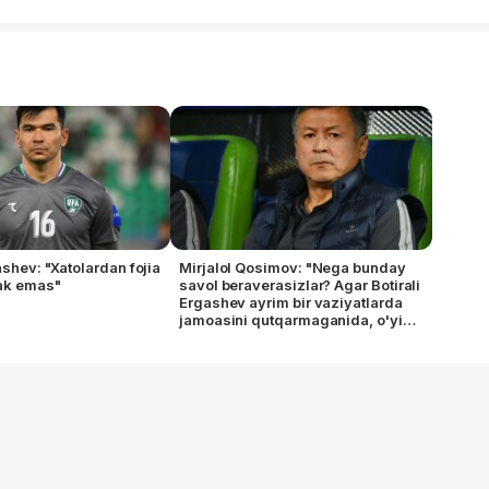
ashev: "Xatolardan fojia
Mirjalol Qosimov: "Nega bunday
ak emas"
savol beraverasizlar? Agar Botirali
Ergashev ayrim bir vaziyatlarda
jamoasini qutqarmaganida, o'yin
natijasi boshqacha bo'lar edi"