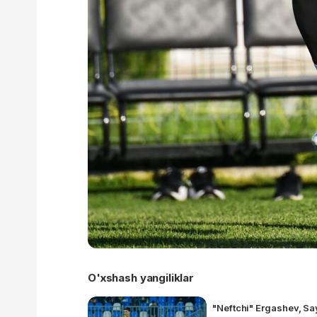
O'xshash yangiliklar
"Neftchi" Ergashev, Sa