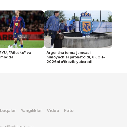
U, “Atletiko" va
Argentina terma jamoasi
zimoqda
himoyachisi jarohat oldi, u JCH-
2026ni o'tkazib yuboradi
baqalar
Yangiliklar
Video
Foto
omasi
Saytda reklama