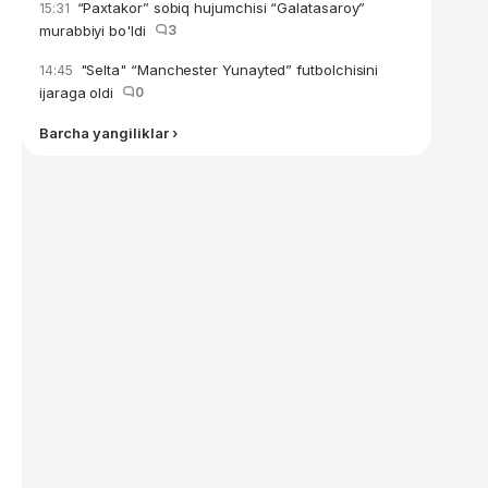
“Paxtakor” sobiq hujumchisi “Galatasaroy”
15:31
murabbiyi bo'ldi
3
"Selta" “Manchester Yunayted” futbolchisini
14:45
ijaraga oldi
0
Barcha yangiliklar ›