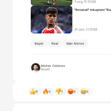
3 avg, 15:10
0
"Arsenal" Inkapieni "Ba
25 iyun, 21:21
0
Bayer
Real
Xabi Alonso
Alisher Ostonov
Muallif
6
0
1
0
0