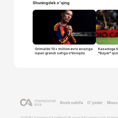
Shuningdek o'qing
Grimaldo 10+ million evro evaziga
Kasadoga MY
ispan grandi safiga o'tmoqda
"Bayer" qi
Bosh sahifa
O'yinlar
Muso
2026 © Championat.Asia
Maxfiylik siyosati
Foydalanuvchi shartn