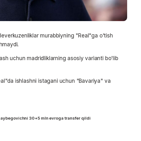
leverkuzenliklar murabbiyning "Real"ga o'tish
ishmaydi.
ash uchun madridliklarning asosiy varianti bo'lib
Real"da ishlashni istagani uchun "Bavariya" va
laybegovichni 30+5 mln evroga transfer qildi