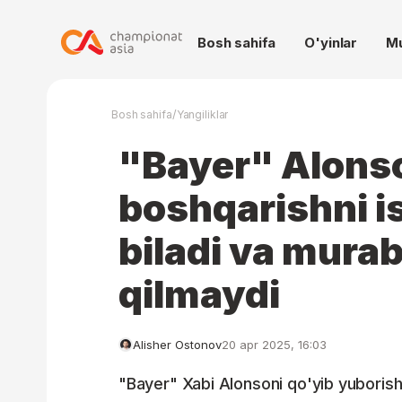
Bosh sahifa
O'yinlar
M
/
Bosh sahifa
Yangiliklar
"Bayer" Alons
boshqarishni i
biladi va murab
qilmaydi
Alisher Ostonov
20 apr 2025, 16:03
"Bayer" Xabi Alonsoni qo'yib yuborish