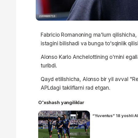
Fabricio Romanoning ma'lum qilishicha, 
istagini bilishadi va bunga to'sqinlik qil
Alonso Karlo Anchelottining o'rnini egall
turibdi.
Qayd etilishicha, Alonso bir yil avval "
APLdagi takliflarni rad etgan.
O'xshash yangiliklar
“Yuventus” 18 yoshli A