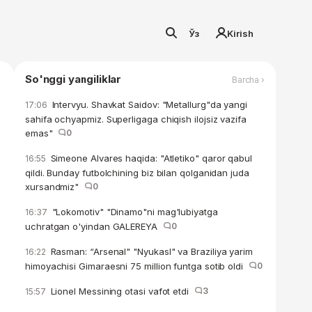
Ўз
Kirish
So'nggi yangiliklar
Barcha ›
Intervyu. Shavkat Saidov: "Metallurg"da yangi
17:06
sahifa ochyapmiz. Superligaga chiqish ilojsiz vazifa
emas"
0
Simeone Alvares haqida: "Atletiko" qaror qabul
16:55
qildi. Bunday futbolchining biz bilan qolganidan juda
xursandmiz"
0
"Lokomotiv" "Dinamo"ni mag'lubiyatga
16:37
uchratgan o'yindan GALEREYA
0
Rasman: “Arsenal" "Nyukasl" va Braziliya yarim
16:22
himoyachisi Gimaraesni 75 million funtga sotib oldi
0
Lionel Messining otasi vafot etdi
3
15:57