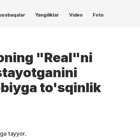
usobaqalar
Yangiliklar
Video
Foto
oning "Real"ni
stayotganini
biyga to'sqinlik
ga tayyor.