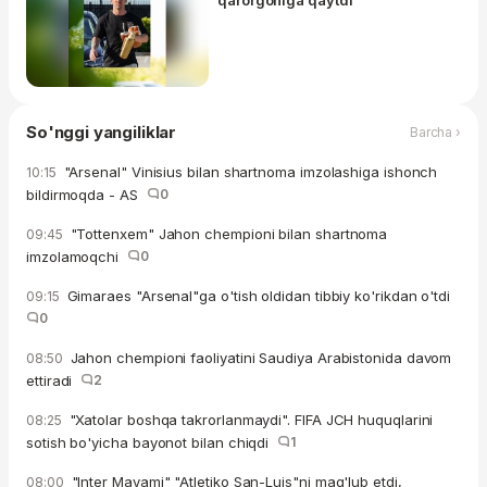
So'nggi yangiliklar
Barcha ›
"Arsenal" Vinisius bilan shartnoma imzolashiga ishonch
10:15
bildirmoqda - AS
0
"Tottenxem" Jahon chempioni bilan shartnoma
09:45
imzolamoqchi
0
Gimaraes "Arsenal"ga o'tish oldidan tibbiy ko'rikdan o'tdi
09:15
0
Jahon chempioni faoliyatini Saudiya Arabistonida davom
08:50
ettiradi
2
"Xatolar boshqa takrorlanmaydi". FIFA JCH huquqlarini
08:25
sotish bo'yicha bayonot bilan chiqdi
1
"Inter Mayami" "Atletiko San-Luis"ni mag'lub etdi,
08:00