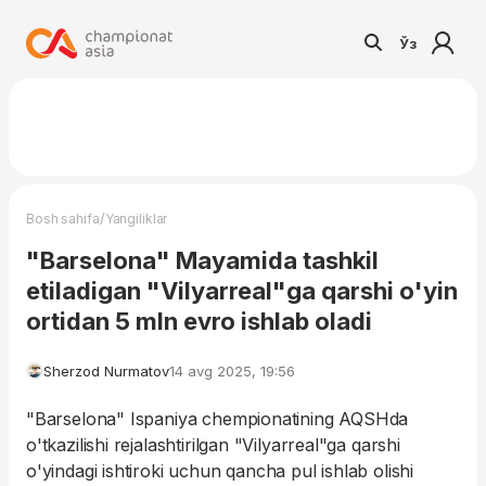
Ўз
/
Bosh sahifa
Yangiliklar
"Barselona" Mayamida tashkil
etiladigan "Vilyarreal"ga qarshi o'yin
ortidan 5 mln evro ishlab oladi
Sherzod Nurmatov
14 avg 2025, 19:56
"Barselona" Ispaniya chempionatining AQSHda
o'tkazilishi rejalashtirilgan "Vilyarreal"ga qarshi
o'yindagi ishtiroki uchun qancha pul ishlab olishi