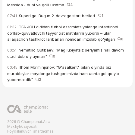
Messida - dubl va golli uzatma
4
Superliga. Bugun 2-davraga start beriladi
1
07:41
FIFA JCH oldidan futbol assotsiatsiyalariga Infantinoni
01:32
qo'llab-quvvatlovchi tayyor xat matnlarini yubordi – ular
allaqachon tashkilot rahbarlari nomidan imzolab qo'yilgan
0
Nematillo Qutibaev: "Mag'lubiyatsiz seriyamiz hali davom
00:51
etadi deb o'ylayman"
0
Ilhom Mo'minjonov: "G'azalkent" bilan o'yinda biz
00:45
murabbiylar maydonga tushganimizda ham uchta gol qo'yib
yubormasdik"
2
2026 © Championat.Asia
Maxfiylik siyosati
Foydalanuvchi shartnomasi