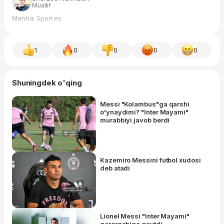
Muallif
Manba: Sport.es
1
0
0
0
0
Shuningdek o'qing
Messi "Kolambus"ga qarshi
o'ynaydimi? "Inter Mayami"
murabbiyi javob berdi
Kazemiro Messini futbol xudosi
deb atadi
Lionel Messi "Inter Mayami"
qarorgohiga qaytdi