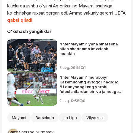
klublarga ushbu o'yinni Amerikaning Mayami shahriga
ko'chirishga ruxsat bergan edi. Ammo yakuniy qarorni UEFA
qabul qiladi.
O'xshash yangiliklar
"Inter Mayami" yana bir afsona
bilan shartnoma imzolashi
mumkin
3 avg, 09:55
1
"Inter Mayami" murabbiyi
Kazemironing avtogoli haqida:
"U dunyodagi eng yaxshi
futbolchilardan biri va jamoaga
katta muvaffaqiyat olib kelishi
mumkin"
2 avg, 12:58
0
Mayami
Barselona
La Liga
Vilyarreal
Sherzod Nurmatov