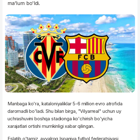
ma'lum bo'ldi.
Manbaga ko'ra, kataloniyaliklar 5-6 million evro atrofida
daromadli bo'ladi. Shu bilan birga, "Vilyarreal" uchun uy
uchrashuvini boshqa stadionga ko'chirish bo'yicha
xarajatlari ortishi mumkinligi xabar qilingan.
Eslatib o'tamiz, avvalroq Ispaniya futbol federatsiyasi