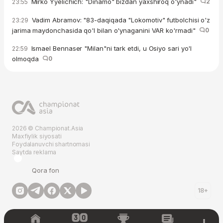
Mirko Yyelichich: "Dinamo" bizdan yaxshiroq o'ynadi"
2
23:55
Vadim Abramov: "83-daqiqada "Lokomotiv" futbolchisi o'z
23:29
jarima maydonchasida qo'l bilan o'ynaganini VAR ko'rmadi"
0
Ismael Bennaser "Milan"ni tark etdi, u Osiyo sari yo'l
22:59
olmoqda
0
2026 © Championat.Asia
Maxfiylik siyosati
Foydalanuvchi shartnomasi
Saytda reklama
Qora fon
18+