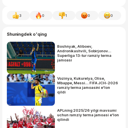
3
0
1
0
0
Shuningdek o'qing
Boshnyak, Aliboev,
Andronikashvili, Sobirjonov…
Superliga 13-tur ramziy terma
jamoasi
Vozinya, Kukurelya, Olise,
Mbappe, Messi… FIFA JCH-2026
ramziy terma jamoasini e'lon
qildi
APLning 2025/26 yilgi mavsumi
uchun ramziy terma jamoasi e'lon
qilindi