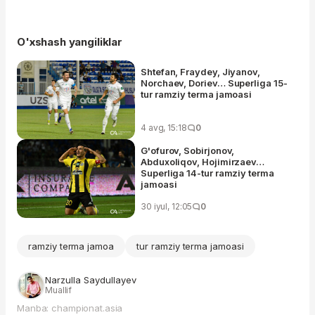
O'xshash yangiliklar
Shtefan, Fraydey, Jiyanov,
Norchaev, Doriev… Superliga 15-
tur ramziy terma jamoasi
4 avg, 15:18
0
G'ofurov, Sobirjonov,
Abduxoliqov, Hojimirzaev…
Superliga 14-tur ramziy terma
jamoasi
30 iyul, 12:05
0
ramziy terma jamoa
tur ramziy terma jamoasi
Narzulla Saydullayev
Muallif
Manba: championat.asia