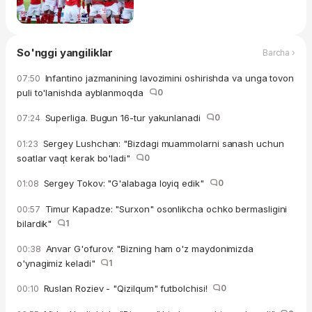
So'nggi yangiliklar
Barcha ›
Infantino jazmanining lavozimini oshirishda va unga tovon
07:50
puli to'lanishda ayblanmoqda
0
Superliga. Bugun 16-tur yakunlanadi
0
07:24
Sergey Lushchan: "Bizdagi muammolarni sanash uchun
01:23
soatlar vaqt kerak bo'ladi"
0
Sergey Tokov: "G'alabaga loyiq edik"
0
01:08
Timur Kapadze: "Surxon" osonlikcha ochko bermasligini
00:57
bilardik"
1
Anvar G'ofurov: "Bizning ham o'z maydonimizda
00:38
o'ynagimiz keladi"
1
Ruslan Roziev - "Qizilqum" futbolchisi!
0
00:10