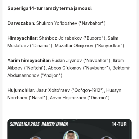
Superliga 14-tur ramziy terma jamoasi:
Darvozabon:
Shukron Yo'ldoshev ("Navbahor")
Himoyachilar:
Shahboz Jo'rabekov ("Buxoro"), Salim
Mustafoev ("Dinamo"), Muzaffar Olimjonov ("Bunyodkor")
Yarim himoyachilar:
Ruslan Jiyanov ("Navbahor"), Ikrom
Aliboev ("Neftchi"), Abbos G'ulomov ("Navbahor"), Bektemir
Abdumannonov ("Andijon")
Hujumchilar:
Jasur Xolto'raev ("Qo'qon-1912"), Husayn
Norchaev ("Nasaf"), Anvar Hojimirzaev ("Dinamo").