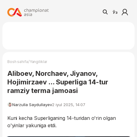
Ўз
/
Bosh sahifa
Yangiliklar
Aliboev, Norchaev, Jiyanov,
Hojimirzaev ... Superliga 14-tur
ramziy terma jamoasi
Narzulla Saydullayev
2 iyul 2025, 14:07
Kuni kecha Superliganing 14-turidan o'rin olgan
o'yinlar yakuniga etdi.