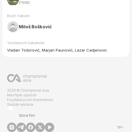
(1 500)
Bosh hakam
Miloš Bošković
Yordamchi hakamlar
Vladan Todorović, Marjan Paunović, Lazar Cadjenovic
2026 © Championat.Asia
Maxfiylik siyosati
Foydalanuvchi shartnomasi
Saytda reklama
Qora fon
18+