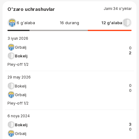
O'zaro uchrashuvlar
Jami 34 o'yinlar
6 g'alaba
16 durang
12 g'alaba
3 iyun 2026
Grbalj
0
2
Bokelj
Pley-off 1/2
29 may 2026
0
Bokelj
0
Grbalj
Pley-off 1/2
6 noya 2024
3
Bokelj
0
Grbalj