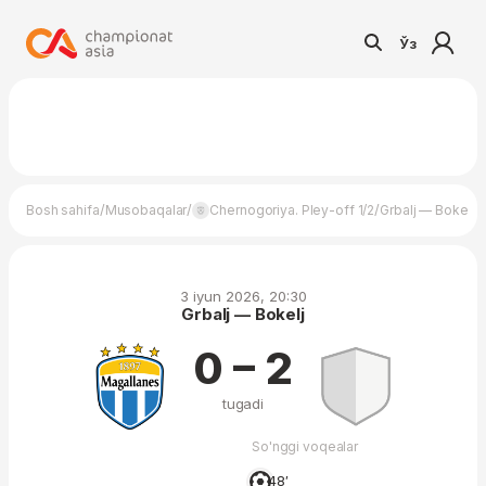
Ўз
/
/
/
Bosh sahifa
Musobaqalar
Chernogoriya. Pley-off 1/2
Grbalj — Bokelj
3 iyun 2026, 20:30
Grbalj — Bokelj
0 – 2
tugadi
So'nggi voqealar
48′