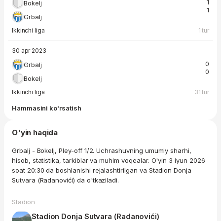
1
Bokelj
1
Grbalj
Ikkinchi liga
1 tur
30 apr 2023
0
Grbalj
0
Bokelj
Ikkinchi liga
31 tur
Hammasini ko'rsatish
O'yin haqida
Grbalj - Bokelj, Pley-off 1/2. Uchrashuvning umumiy sharhi,
hisob, statistika, tarkiblar va muhim voqealar. O'yin 3 iyun 2026
soat 20:30 da boshlanishi rejalashtirilgan va Stadion Donja
Sutvara (Radanovići) da o'tkaziladi.
Stadion
Stadion Donja Sutvara (Radanovići)