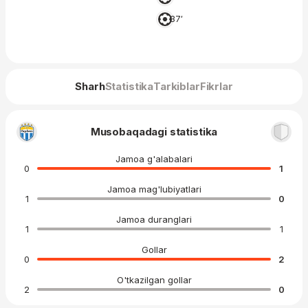
37′
Sharh
Statistika
Tarkiblar
Fikrlar
Musobaqadagi statistika
Jamoa g'alabalari
0
1
Jamoa mag'lubiyatlari
1
0
Jamoa duranglari
1
1
Gollar
0
2
O'tkazilgan gollar
2
0