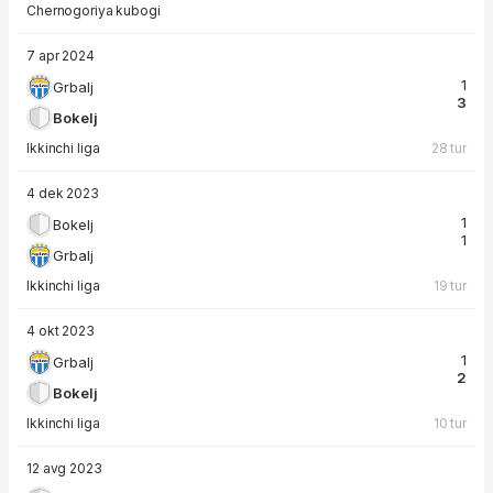
Chernogoriya kubogi
7 apr 2024
1
Grbalj
3
Bokelj
Ikkinchi liga
28 tur
4 dek 2023
1
Bokelj
1
Grbalj
Ikkinchi liga
19 tur
4 okt 2023
1
Grbalj
2
Bokelj
Ikkinchi liga
10 tur
12 avg 2023