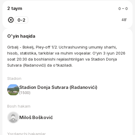
2 taym
0 – 0
0-2
48′
O'yin haqida
Grbalj - Bokelj, Pley-off 1/2. Uchrashuvning umumiy sharhi,
hisob, statistika, tarkiblar va muhim voqealar. O'yin 3 iyun 2026
soat 20:30 da boshlanishi rejalashtirilgan va Stadion Donja
Sutvara (Radanovići) da o'tkaziladi.
Stadion
Stadion Donja Sutvara (Radanovići)
(1 500)
Bosh hakam
Miloš Bošković
Yordamchi hakamlar