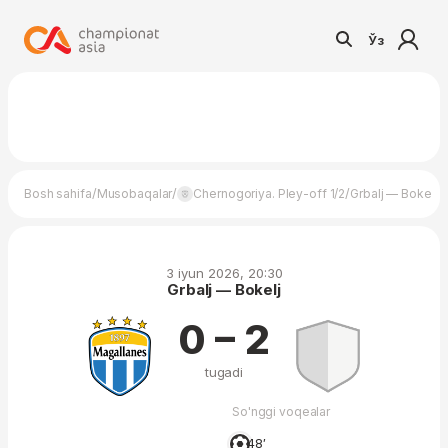
Ўз
/
/
/
Bosh sahifa
Musobaqalar
Chernogoriya. Pley-off 1/2
Grbalj — Bokelj
3 iyun 2026, 20:30
Grbalj — Bokelj
0 – 2
tugadi
So'nggi voqealar
48′