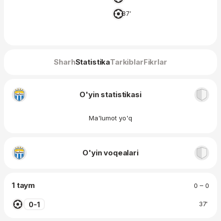
37′
Sharh
Statistika
Tarkiblar
Fikrlar
O'yin statistikasi
Ma'lumot yo'q
O'yin voqealari
1 taym
0 – 0
0-1
37′