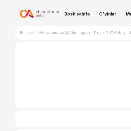
Bosh sahifa
O'yinlar
M
/
/
/
Bosh sahifa
Musobaqalar
Chernogoriya. Pley-off 1/2
Grbalj — 