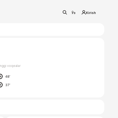
Ўз
Kirish
nggi voqealar
48′
37′