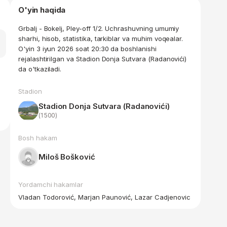
O'yin haqida
Grbalj - Bokelj, Pley-off 1/2. Uchrashuvning umumiy
sharhi, hisob, statistika, tarkiblar va muhim voqealar.
O'yin 3 iyun 2026 soat 20:30 da boshlanishi
rejalashtirilgan va Stadion Donja Sutvara (Radanovići)
da o'tkaziladi.
Stadion
Stadion Donja Sutvara (Radanovići)
(1 500)
Bosh hakam
Miloš Bošković
Yordamchi hakamlar
Vladan Todorović, Marjan Paunović, Lazar Cadjenovic