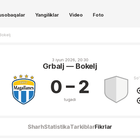
usobaqalar
Yangiliklar
Video
Foto
Bokelj
3 iyun 2026, 20:30
Grbalj — Bokelj
So'
0 – 2
tugadi
Sharh
Statistika
Tarkiblar
Fikrlar