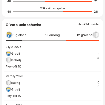
48
71
O'tkazilgan gollar
48
28
O'zaro uchrashuvlar
Jami 34 o'yinlar
6 g'alaba
16 durang
12 g'alaba
3 iyun 2026
Grbalj
0
2
Bokelj
Pley-off 1/2
29 may 2026
0
Bokelj
0
Grbalj
Pley-off 1/2