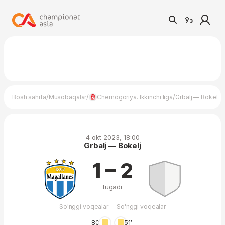
Ўз
/
/
/
Bosh sahifa
Musobaqalar
Chernogoriya. Ikkinchi liga
Grbalj — Bokelj
4 okt 2023, 18:00
Grbalj — Bokelj
1 – 2
tugadi
So'nggi voqealar
So'nggi voqealar
80′
51′