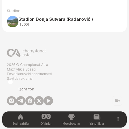
Stadion
Stadion Donja Sutvara (Radanovići)
(1 500)
2026 © Championat.Asia
Maxfiylik siyosati
Foydalanuvchi shartnomasi
Saytda reklama
Qora fon
18+
Bosh sahifa
O'yinlar
Musobaqalar
Yangiliklar