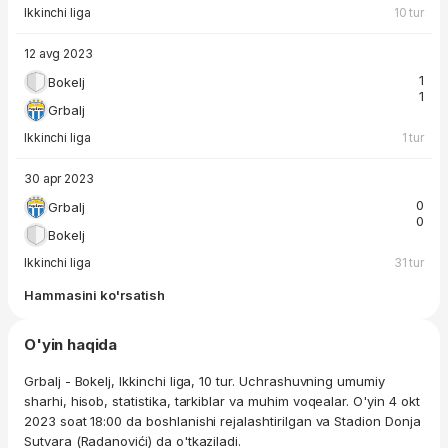
Ikkinchi liga
10 tur
12 avg 2023
1
Bokelj
1
Grbalj
Ikkinchi liga
1 tur
30 apr 2023
0
Grbalj
0
Bokelj
Ikkinchi liga
31 tur
Hammasini ko'rsatish
O'yin haqida
Grbalj - Bokelj, Ikkinchi liga, 10 tur. Uchrashuvning umumiy
sharhi, hisob, statistika, tarkiblar va muhim voqealar. O'yin 4 okt
2023 soat 18:00 da boshlanishi rejalashtirilgan va Stadion Donja
Sutvara (Radanovići) da o'tkaziladi.