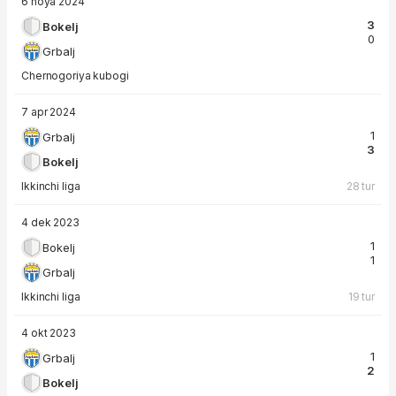
6 noya 2024
3
Bokelj
0
Grbalj
Chernogoriya kubogi
7 apr 2024
1
Grbalj
3
Bokelj
Ikkinchi liga
28 tur
4 dek 2023
1
Bokelj
1
Grbalj
Ikkinchi liga
19 tur
4 okt 2023
1
Grbalj
2
Bokelj