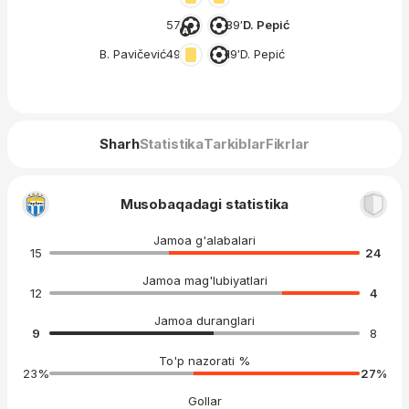
57′
39′
D. Pepić
B. Pavičević
49′
19′
D. Pepić
Sharh
Statistika
Tarkiblar
Fikrlar
Musobaqadagi statistika
Jamoa g'alabalari
15
24
Jamoa mag'lubiyatlari
12
4
Jamoa duranglari
9
8
To'p nazorati %
23
%
27
%
Gollar