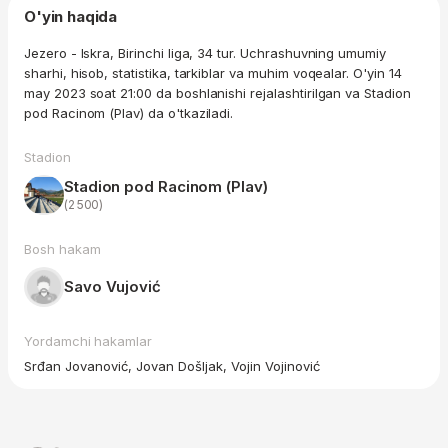
O'yin haqida
Jezero - Iskra, Birinchi liga, 34 tur. Uchrashuvning umumiy
sharhi, hisob, statistika, tarkiblar va muhim voqealar. O'yin 14
may 2023 soat 21:00 da boshlanishi rejalashtirilgan va Stadion
pod Racinom (Plav) da o'tkaziladi.
Stadion
Stadion pod Racinom (Plav)
(2 500)
Bosh hakam
Savo Vujović
Yordamchi hakamlar
Srđan Jovanović, Jovan Došljak, Vojin Vojinović