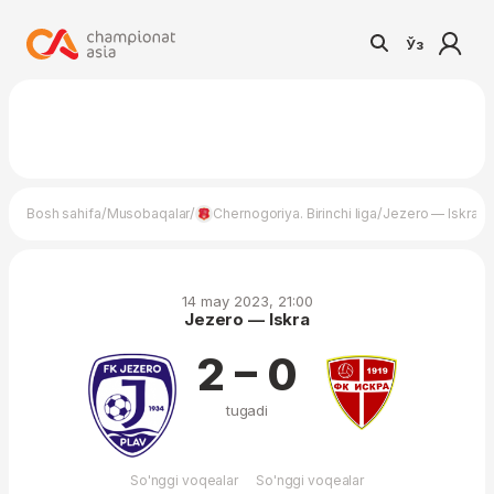
Ўз
/
/
/
Bosh sahifa
Musobaqalar
Chernogoriya. Birinchi liga
Jezero — Iskra
14 may 2023, 21:00
Jezero — Iskra
2 – 0
tugadi
So'nggi voqealar
So'nggi voqealar