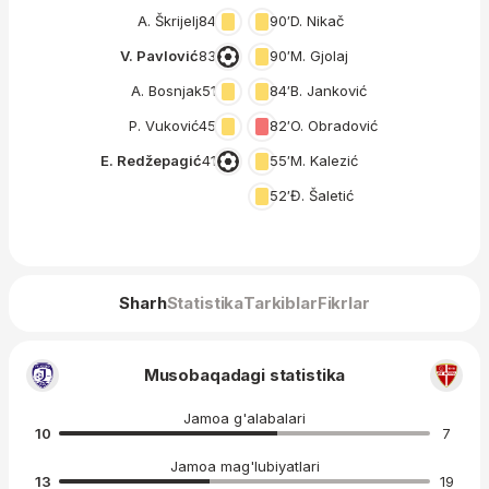
A. Škrijelj
84′
90′
D. Nikač
V. Pavlović
83′
90′
M. Gjolaj
A. Bosnjak
51′
84′
B. Janković
P. Vuković
45′
82′
O. Obradović
E. Redžepagić
41′
55′
M. Kalezić
52′
Đ. Šaletić
Sharh
Statistika
Tarkiblar
Fikrlar
Musobaqadagi statistika
Jamoa g'alabalari
10
7
Jamoa mag'lubiyatlari
13
19