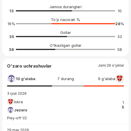
Jamoa duranglari
13
10
To'p nazorati %
16
%
28
%
Gollar
35
33
O'tkazilgan gollar
38
58
O'zaro uchrashuvlar
Jami 26 o'yinlar
10 g'alaba
7 durang
9 g'alaba
3 iyun 2026
Iskra
1
5
Jezero
Pley-off 1/2
29 may 2026