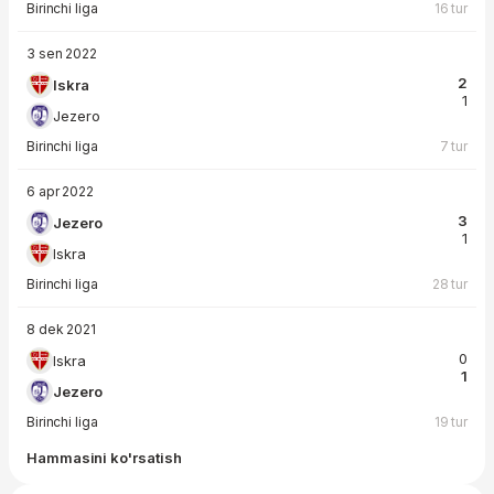
Birinchi liga
16 tur
3 sen 2022
2
Iskra
1
Jezero
Birinchi liga
7 tur
6 apr 2022
3
Jezero
1
Iskra
Birinchi liga
28 tur
8 dek 2021
0
Iskra
1
Jezero
Birinchi liga
19 tur
Hammasini ko'rsatish