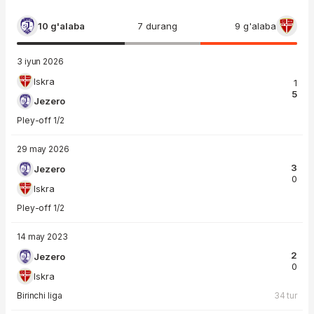
10 g'alaba
7 durang
9 g'alaba
3 iyun 2026
Iskra
1
5
Jezero
Pley-off 1/2
29 may 2026
3
Jezero
0
Iskra
Pley-off 1/2
14 may 2023
2
Jezero
0
Iskra
Birinchi liga
34 tur