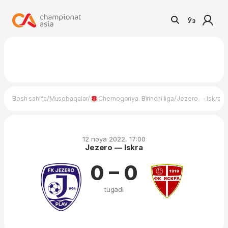
Ўз
/
/
/
Bosh sahifa
Musobaqalar
Chernogoriya. Birinchi liga
Jezero — Iskra
12 noya 2022, 17:00
Jezero — Iskra
0 – 0
tugadi