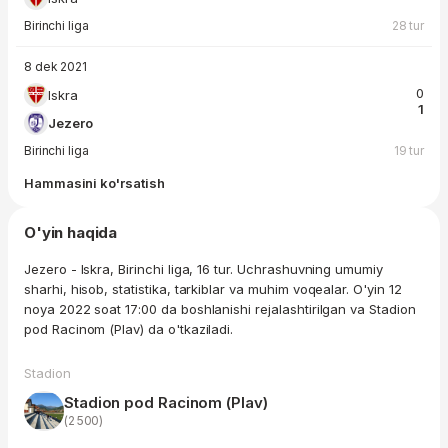
Birinchi liga
28 tur
8 dek 2021
0
Iskra
1
Jezero
Birinchi liga
19 tur
Hammasini ko'rsatish
O'yin haqida
Jezero - Iskra, Birinchi liga, 16 tur. Uchrashuvning umumiy
sharhi, hisob, statistika, tarkiblar va muhim voqealar. O'yin 12
noya 2022 soat 17:00 da boshlanishi rejalashtirilgan va Stadion
pod Racinom (Plav) da o'tkaziladi.
Stadion
Stadion pod Racinom (Plav)
(2 500)