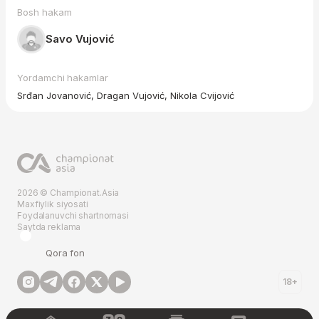
Bosh hakam
Savo Vujović
Yordamchi hakamlar
Srđan Jovanović, Dragan Vujović, Nikola Cvijović
2026 © Championat.Asia
Maxfiylik siyosati
Foydalanuvchi shartnomasi
Saytda reklama
Qora fon
18+