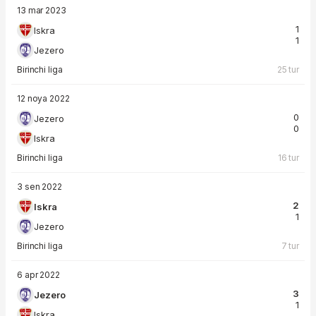
13 mar 2023
1
Iskra
1
Jezero
Birinchi liga
25 tur
12 noya 2022
0
Jezero
0
Iskra
Birinchi liga
16 tur
3 sen 2022
2
Iskra
1
Jezero
Birinchi liga
7 tur
6 apr 2022
3
Jezero
1
Iskra