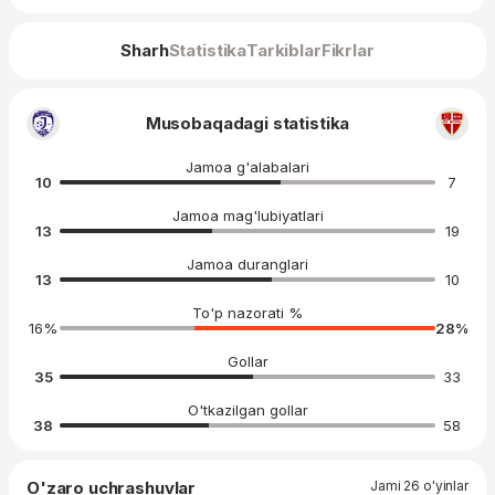
Sharh
Statistika
Tarkiblar
Fikrlar
Musobaqadagi statistika
Jamoa g'alabalari
10
7
Jamoa mag'lubiyatlari
13
19
Jamoa duranglari
13
10
To'p nazorati %
16
%
28
%
Gollar
35
33
O'tkazilgan gollar
38
58
O'zaro uchrashuvlar
Jami 26 o'yinlar