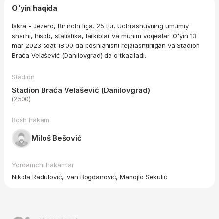
O'yin haqida
Iskra - Jezero, Birinchi liga, 25 tur. Uchrashuvning umumiy
sharhi, hisob, statistika, tarkiblar va muhim voqealar. O'yin 13
mar 2023 soat 18:00 da boshlanishi rejalashtirilgan va Stadion
Braća Velašević (Danilovgrad) da o'tkaziladi.
Stadion
Stadion Braća Velašević (Danilovgrad)
(2 500)
Bosh hakam
Miloš Bešović
Yordamchi hakamlar
Nikola Radulović, Ivan Bogdanović, Manojlo Sekulić