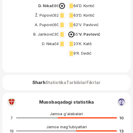
D. Nikač
86′
64′
D. Kontić
Ž. Popović
62′
63′
D. Kontić
A. Pupović
60′
62′
V. Pavlović
B. Janković
30′
55′
V. Pavlović
D. Nikač
4′
23′
K. Katō
9′
R. Dedić
Sharh
Statistika
Tarkiblar
Fikrlar
Musobaqadagi statistika
Jamoa g'alabalari
7
10
Jamoa mag'lubiyatlari
19
13