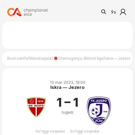
Ўз
/
/
/
Bosh sahifa
Musobaqalar
Chernogoriya. Birinchi liga
Iskra — Jezero
13 mar 2023, 18:00
Iskra — Jezero
1 – 1
tugadi
So'nggi voqealar
So'nggi voqealar