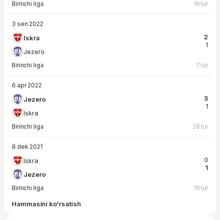
Birinchi liga
16 tur
3 sen 2022
2
Iskra
1
Jezero
Birinchi liga
7 tur
6 apr 2022
3
Jezero
1
Iskra
Birinchi liga
28 tur
8 dek 2021
0
Iskra
1
Jezero
Birinchi liga
19 tur
Hammasini ko'rsatish