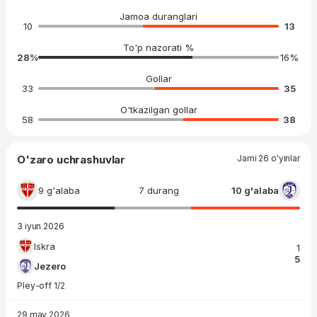
Jamoa duranglari
10
13
To'p nazorati %
28
%
16
%
Gollar
33
35
O'tkazilgan gollar
58
38
O'zaro uchrashuvlar
Jami 26 o'yinlar
9 g'alaba
7 durang
10 g'alaba
3 iyun 2026
Iskra
1
5
Jezero
Pley-off 1/2
29 may 2026