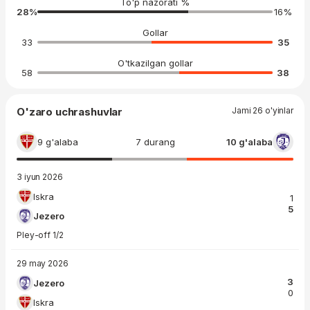
To'p nazorati %
28
%
16
%
Gollar
33
35
O'tkazilgan gollar
58
38
O'zaro uchrashuvlar
Jami 26 o'yinlar
9 g'alaba
7 durang
10 g'alaba
3 iyun 2026
Iskra
1
5
Jezero
Pley-off 1/2
29 may 2026
3
Jezero
0
Iskra