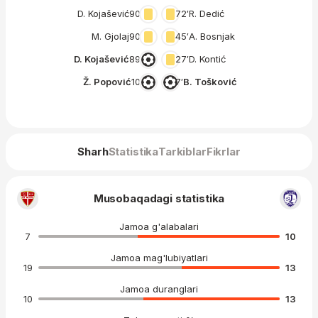
D. Kojašević
90′
72′
R. Dedić
M. Gjolaj
90′
45′
A. Bosnjak
D. Kojašević
89′
27′
D. Kontić
Ž. Popović
10′
7′
B. Tošković
Sharh
Statistika
Tarkiblar
Fikrlar
Musobaqadagi statistika
Jamoa g'alabalari
7
10
Jamoa mag'lubiyatlari
19
13
Jamoa duranglari
10
13