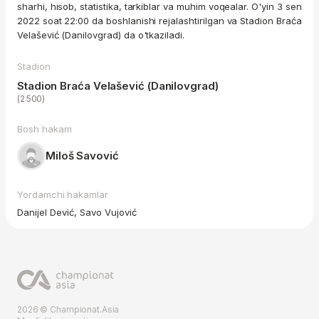
sharhi, hisob, statistika, tarkiblar va muhim voqealar. O'yin 3 sen
2022 soat 22:00 da boshlanishi rejalashtirilgan va Stadion Braća
Velašević (Danilovgrad) da o'tkaziladi.
Stadion
Stadion Braća Velašević (Danilovgrad)
(2 500)
Bosh hakam
Miloš Savović
Yordamchi hakamlar
Danijel Dević, Savo Vujović
2026 © Championat.Asia