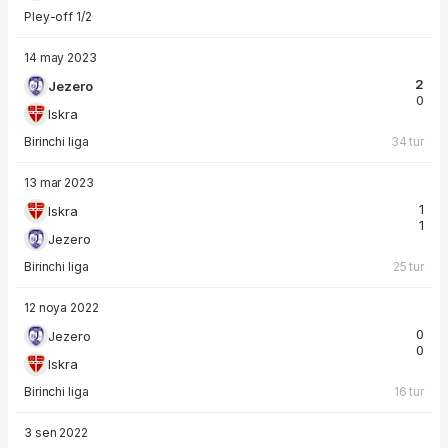
Pley-off 1/2
14 may 2023
2
Jezero
0
Iskra
Birinchi liga
34 tur
13 mar 2023
1
Iskra
1
Jezero
Birinchi liga
25 tur
12 noya 2022
0
Jezero
0
Iskra
Birinchi liga
16 tur
3 sen 2022