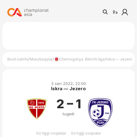
Ўз
/
/
/
Bosh sahifa
Musobaqalar
Chernogoriya. Birinchi liga
Iskra — Jezero
3 sen 2022, 22:00
Iskra — Jezero
2 – 1
tugadi
So'nggi voqealar
So'nggi voqealar