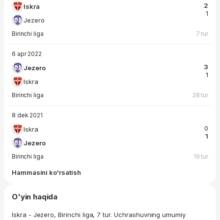
2
Iskra
1
Jezero
Birinchi liga
7 tur
6 apr 2022
3
Jezero
1
Iskra
Birinchi liga
28 tur
8 dek 2021
0
Iskra
1
Jezero
Birinchi liga
19 tur
Hammasini ko'rsatish
O'yin haqida
Iskra - Jezero, Birinchi liga, 7 tur. Uchrashuvning umumiy