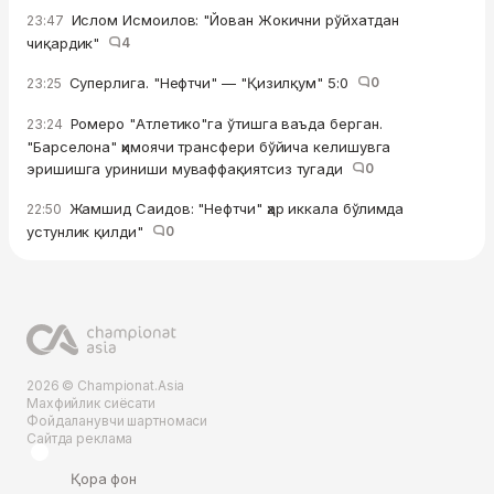
Ислом Исмоилов: "Йован Жокични рўйхатдан
23:47
чиқардик"
4
Суперлига. "Нефтчи" — "Қизилқум" 5:0
0
23:25
Ромеро "Атлетико"га ўтишга ваъда берган.
23:24
"Барселона" ҳимоячи трансфери бўйича келишувга
эришишга уриниши муваффақиятсиз тугади
0
Жамшид Саидов: "Нефтчи" ҳар иккала бўлимда
22:50
устунлик қилди"
0
2026 © Championat.Asia
Махфийлик сиёсати
Фойдаланувчи шартномаси
Сайтда реклама
Қора фон