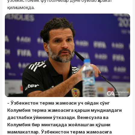
ўзбекистонлик футболчилар дунё бўйлаб ҳаракат
қилишмоқда.
- Ўзбекистон терма жамоаси уч ойдан сўнг
Колумбия терма жамоасига қарши мундиалдаги
дастлабки ўйинини ўтказади. Венесуэла ва
Колумбия бир минтақада жойлашган қўшни
мамлакатлар. Ўзбекистон терма жамоасига