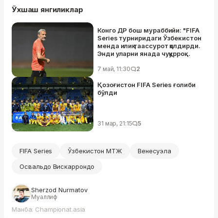
Ўхшаш янгиликлар
Конго ДР бош мураббийи: "FIFA
Series турниридаги Ўзбекистон
менда илиқ таассурот қолдирди.
Энди уларни янада чуқурроқ
ўрганиш учун вақт ажратамиз"
7 май, 11:30
2
Қозоғистон FIFA Series ғолиби
бўлди
31 мар, 21:15
5
FIFA Series
Ўзбекистон МТЖ
Венесуэла
Освальдо Вискаррондо
Sherzod Nurmatov
Муаллиф
Манба: Championat.asia