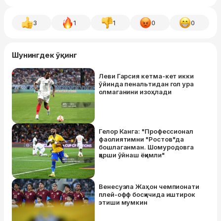
3
1
1
0
0
Шунингдек ўқинг
Леви Гарсия кетма-кет икки
ўйинда пенальтидан гол ура
олмаганини изоҳлади
Гелор Канга: "Профессионал
фаолиятимни "Ростов"да
бошлаганман. Шомуродовга
қарши ўйнаш ёқимли"
Венесуэла Жаҳон чемпионати
плей-офф босқичида иштирок
этиши мумкин