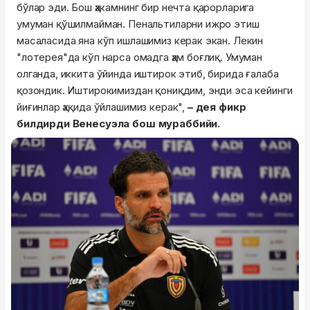
бўлар эди. Бош ҳакамнинг бир нечта қарорларига
умуман қўшилмайман. Пенальтиларни ижро этиш
масаласида яна кўп ишлашимиз керак экан. Лекин
"лотерея"да кўп нарса омадга ҳам боғлиқ. Умуман
олганда, иккита ўйинда иштирок этиб, бирида ғалаба
қозондик. Иштирокимиздан қониқдим, энди эса кейинги
йиғинлар ҳақида ўйлашимиз керак",
– дея фикр
билдирди Венесуэла бош мураббийи.