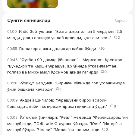
Сўнгги янгиликлар
Барча ›
Илёс Зейтуллаев: "Бизга ажратилган 5 млрднинг 2,5
01:00
млрди дарҳол солиққа ушлаб қолинди, қолгани эса..."
2
Галлахерга янги даъвогар пайдо бўлди
0
00:55
"Футбол 90 дақиқа ўйналади" – Миржалол Қосимов
00:46
"Бунёдкор"га қарши учрашув, ҳар ўйинда ўтказилаётган
голлар ва Миржамол Қосимов ҳақида гапирди
0
Рўзиқул Бердиев: "Биринчи бўлимда гол урганимизда
00:26
ўйин бошқача кечарди"
5
Андрей Шипилов: "Учрашувни бироз асабий
00:09
бошладик, кейин хотиржам ҳаракат қилишга ўтдик"
0
Ўртоқлик ўйинлари. "Реал" меҳмонда "Ференцварош"ни
00:02
мағлуб этди, ПСЖ ва МЮ дуранг ўйнади, "Юве" "Интер"га
мағлуб бўлди, "Челси" "Милан"ни таслим этди
0