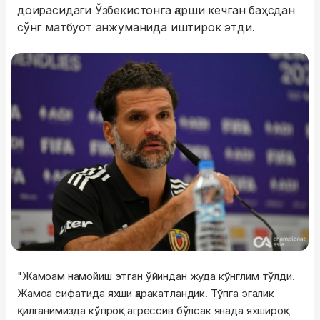
доирасидаги Ўзбекистонга қарши кечган баҳсдан
сўнг матбуот анжуманида иштирок этди.
"Жамоам намойиш этган ўйиндан жуда кўнглим тўлди.
Жамоа сифатида яхши ҳаракатландик. Тўпга эгалик
қилганимизда кўпроқ агрессив бўлсак янада яхшироқ