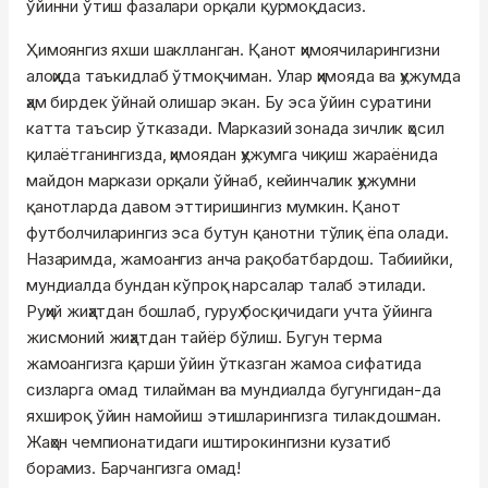
ўйинни ўтиш фазалари орқали қурмоқдасиз.
Ҳимоянгиз яхши шаклланган. Қанот ҳимоячиларингизни
алоҳида таъкидлаб ўтмоқчиман. Улар ҳимояда ва ҳужумда
ҳам бирдек ўйнай олишар экан. Бу эса ўйин суратини
катта таъсир ўтказади. Марказий зонада зичлик ҳосил
қилаётганингизда, ҳимоядан ҳужумга чиқиш жараёнида
майдон маркази орқали ўйнаб, кейинчалик ҳужумни
қанотларда давом эттиришингиз мумкин. Қанот
футболчиларингиз эса бутун қанотни тўлиқ ёпа олади.
Назаримда, жамоангиз анча рақобатбардош. Табиийки,
мундиалда бундан кўпроқ нарсалар талаб этилади.
Руҳий жиҳатдан бошлаб, гуруҳ босқичидаги учта ўйинга
жисмоний жиҳатдан тайёр бўлиш. Бугун терма
жамоангизга қарши ўйин ўтказган жамоа сифатида
сизларга омад тилайман ва мундиалда бугунгидан-да
яхшироқ ўйин намойиш этишларингизга тилакдошман.
Жаҳон чемпионатидаги иштирокингизни кузатиб
борамиз. Барчангизга омад!