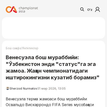
O'z
/
Бош саҳифа
Янгиликлар
Венесуэла бош мураббийи:
"Ўзбекистон энди "статус"га эга
жамоа. Жаҳон чемпионатидаги
иштирокингизни кузатиб борамиз"
Sherzod Nurmatov
31 мар 2026, 13:05
Венесуэла терма жамоаси бош мураббийи
Освальдо Вискаррондо FIFA Series мусобақаси