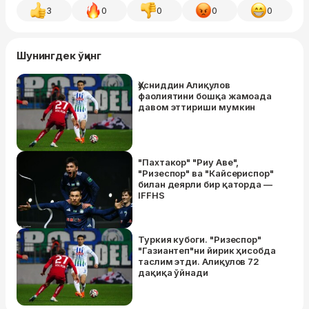
3
0
0
0
0
Шунингдек ўқинг
Ҳусниддин Алиқулов
фаолиятини бошқа жамоада
давом эттириши мумкин
"Пахтакор" "Риу Аве",
"Ризеспор" ва "Кайсериспор"
билан деярли бир қаторда —
IFFHS
Туркия кубоги. "Ризеспор"
"Газиантеп"ни йирик ҳисобда
таслим этди. Алиқулов 72
дақиқа ўйнади