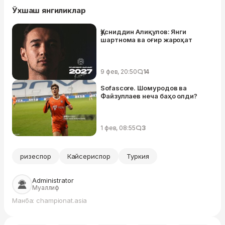
Ўхшаш янгиликлар
Ҳусниддин Алиқулов: Янги
шартнома ва оғир жароҳат
9 фев, 20:50
14
Sofascore. Шомуродов ва
Файзуллаев неча баҳо олди?
1 фев, 08:55
3
ризеспор
Кайсериспор
Туркия
Administrator
Муаллиф
Манба: championat.asia