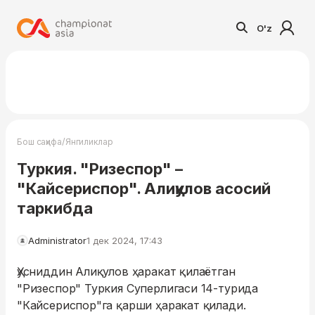
O'z
/
Бош саҳифа
Янгиликлар
Туркия. "Ризеспор" –
"Кайсериспор". Алиқулов асосий
таркибда
Administrator
1 дек 2024, 17:43
Ҳусниддин Алиқулов ҳаракат қилаётган
"Ризеспор" Туркия Суперлигаси 14-турида
"Кайсериспор"га қарши ҳаракат қилади.