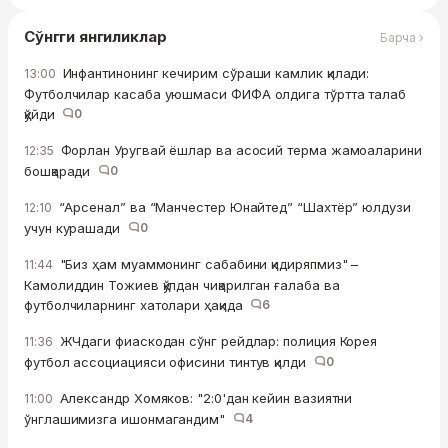
Сўнгги янгиликлар
Барча ›
Инфантинонинг кечирим сўраши камлик қилади:
13:00
Футболчилар касаба уюшмаси ФИФА олдига тўртта талаб
қўйди
0
Форлан Уругвай ёшлар ва асосий терма жамоаларини
12:35
бошқаради
0
“Арсенал” ва “Манчестер Юнайтед” “Шахтёр” юлдузи
12:10
учун курашади
0
"Биз ҳам муаммонинг сабабини қидиряпмиз" –
11:44
Камолиддин Тожиев қўлдан чиқарилган ғалаба ва
футболчиларнинг хатолари ҳақида
6
ЖЧдаги фиаскодан сўнг рейдлар: полиция Корея
11:36
футбол ассоциацияси офисини тинтув қилди
0
Александр Хомяков: "2:0'дан кейин вазиятни
11:00
ўнглашимизга ишонмагандим"
4