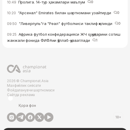
Пролига. 14-тур ҳакамлари маълум
0
10:49
"Арсенал" Emirates билан шартномани узайтирди
0
10:20
"Ливерпуль"га "Реал" футболчиси таклиф қилинди
0
09:50
Африка футбол конфедерацияси ЖЧ ҳуқуқларини сотиш
09:25
жанжали фонида ФИФАни қўллаб-қувватлади
1
2026 © Championat.Asia
Махфийлик сиёсати
Фойдаланувчи шартномаси
Сайтда реклама
Қора фон
18+