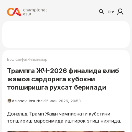
O'z
/
Бош саҳифа
Янгиликлар
Трампга ЖЧ-2026 финалида ғолиб
жамоа сардорига кубокни
топширишга рухсат берилади
Aslanov Jasurbek
15 июн 2026, 20:53
Дональд Трамп Жаҳон чемпионати кубогини
топшириш маросимида иштирок этиш ниятида.