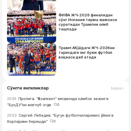
бўлди"
ФИФА ЖЧ-2026 финалидан
сўнг Испания терма жамоаси
суратидан Трампни олиб
ташлади
Трамп АҚШдаги ЖЧ-2026ни
тарихдаги энг буюк футбол
воқеаси деб атади
Сўнгги янгиликлар
Барча ›
Пролига. "Ғазалкент" меҳмонда камбэк эвазига
20:55
"БухДУ"ни мағлуб этди
0
Сергей Лебедев: "Бугун футболчиларимиз ўйинга
20:53
борларини беришди"
0