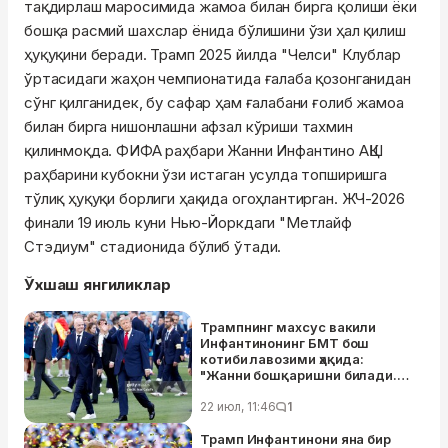
тақдирлаш маросимида жамоа билан бирга қолиши ёки
бошқа расмий шахслар ёнида бўлишини ўзи ҳал қилиш
ҳуқуқини беради. Трамп 2025 йилда "Челси" Клублар
ўртасидаги жаҳон чемпионатида ғалаба қозонганидан
сўнг қилганидек, бу сафар ҳам ғалабани ғолиб жамоа
билан бирга нишонлашни афзал кўриши тахмин
қилинмоқда. ФИФА раҳбари Жанни Инфантино АҚШ
раҳбарини кубокни ўзи истаган усулда топширишга
тўлиқ ҳуқуқи борлиги ҳақида огоҳлантирган. ЖЧ-2026
финали 19 июль куни Нью-Йоркдаги "Метлайф
Стэдиум" стадионида бўлиб ўтади.
Ўхшаш янгиликлар
Трампнинг махсус вакили
Инфантинонинг БМТ бош
котиби лавозими ҳақида:
"Жанни бошқаришни билади.
Ажойиб ғоя"
22 июл, 11:46
1
Трамп Инфантинони яна бир