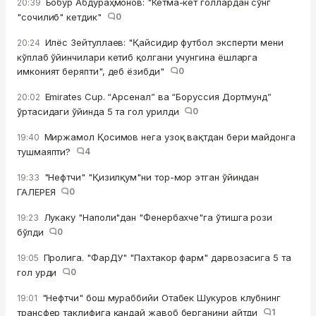
Бобур Абдураҳмонов: "Кетма-кет голлардан сўнг
20:39
"сочилиб" кетдик"
0
Илёс Зейтуллаев: "Қайсидир футбол эксперти мени
20:24
кўплаб ўйинчилари кетиб қолгани учунгина ёшларга
имконият беряпти", деб ёзибди"
0
Emirates Cup. “Арсенал” ва “Боруссия Дортмунд”
20:02
ўртасидаги ўйинда 5 та гол урилди
0
Миржамол Қосимов нега узоқ вақтдан бери майдонга
19:40
тушмаяпти?
4
"Нефтчи" "Қизилқум"ни тор-мор этган ўйиндан
19:33
ГАЛЕРЕЯ
0
Лукаку "Наполи"дан "Фенербахче"га ўтишга рози
19:23
бўлди
0
Пролига. "ФарДУ" "Пахтакор фарм" дарвозасига 5 та
19:05
гол урди
0
"Нефтчи" бош мураббийи Отабек Шукуров клубнинг
19:01
трансфер таклифига қандай жавоб берганини айтди
1