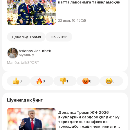
катта лавозимга тайинламоқчи
22 июл, 10:45
5
Дональд Трамп
ЖЧ-2026
Aslanov Jasurbek
Муаллиф
Манба: talkSPORT
0
0
1
0
0
Шунингдек ўқинг
Дональд Трамп ЖЧ-2026
якунларини сарҳисоб қилди: "Бу
тарихдаги энг хавфсиз ва
томошабоп жаҳон чемпионати