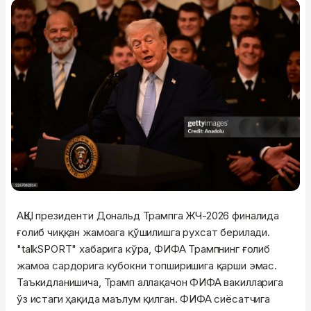
АҚШ президенти Дональд Трампга ЖЧ-2026 финалида
ғолиб чиққан жамоага қўшилишга рухсат берилади.
"talkSPORT" хабарига кўра, ФИФА Трампнинг ғолиб
жамоа сардорига кубокни топширишига қарши эмас.
Таъкидланишича, Трамп аллақачон ФИФА вакилларига
ўз истаги ҳақида маълум қилган. ФИФА сиёсатчига