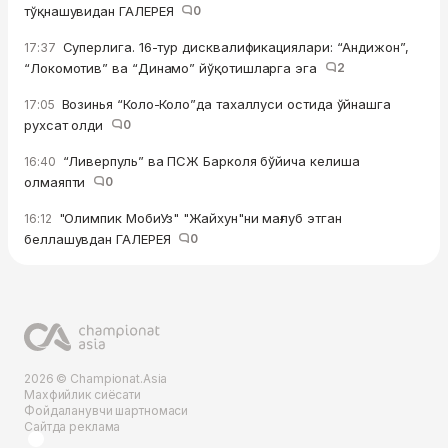
тўқнашувидан ГАЛЕРЕЯ
0
Суперлига. 16-тур дисквалификациялари: “Андижон”,
17:37
“Локомотив” ва “Динамо” йўқотишларга эга
2
Возинья “Коло-Коло”да тахаллуси остида ўйнашга
17:05
рухсат олди
0
“Ливерпуль” ва ПСЖ Барколя бўйича келиша
16:40
олмаяпти
0
"Олимпик МобиУз" "Жайхун"ни мағлуб этган
16:12
беллашувдан ГАЛЕРЕЯ
0
2026 © Championat.Asia
Махфийлик сиёсати
Фойдаланувчи шартномаси
Сайтда реклама