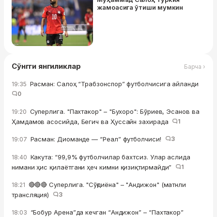
жамоасига ўтиши мумкин
Сўнгги янгиликлар
Барча ›
Расман: Салоҳ “Трабзонспор” футболчисига айланди
19:35
0
Суперлига. "Пахтакор" – "Бухоро": Бўриев, Эсанов ва
19:20
Ҳамдамов асосийда, Бегич ва Ҳуссайн захирада
1
Расман: Диоманде — “Реал” футболчиси!
3
19:07
Какута: “99,9% футболчилар бахтсиз. Улар аслида
18:40
нимани ҳис қилаётгани ҳеч кимни қизиқтирмайди”
1
🔴🔴🔴 Суперлига. "Сўғдиёна" – "Андижон" (матнли
18:21
трансляция)
3
“Бобур Арена”да кечган “Андижон” – “Пахтакор”
18:03