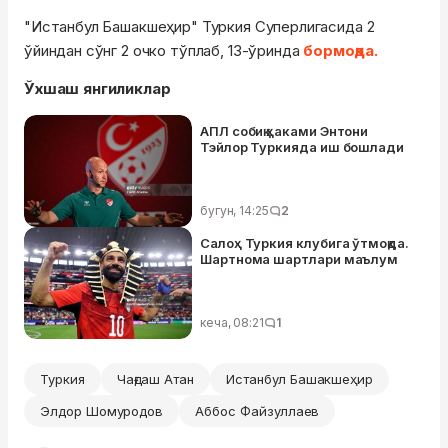
"Истанбул Башакшеҳир" Туркия Суперлигасида 2
ўйиндан сўнг 2 очко тўплаб, 13-ўринда
бормоқда.
Ўхшаш янгиликлар
АПЛ собиқ ҳаками Энтони
Тэйлор Туркияда иш бошлади
бугун, 14:25
2
Салоҳ Туркия клубига ўтмоқда.
Шартнома шартлари маълум
кеча, 08:21
1
Туркия
Чағдаш Атан
Истанбул Башакшеҳир
Элдор Шомуродов
Аббос Файзуллаев