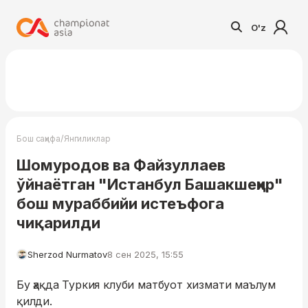
O'z
/
Бош саҳифа
Янгиликлар
Шомуродов ва Файзуллаев
ўйнаётган "Истанбул Башакшеҳир"
бош мураббийи истеъфога
чиқарилди
Sherzod Nurmatov
8 сен 2025, 15:55
Бу ҳақда Туркия клуби матбуот хизмати маълум
қилди.