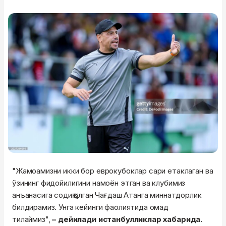
"Жамоамизни икки бор еврокубоклар сари етаклаган ва
ўзининг фидойилигини намоён этган ва клубимиз
анъанасига содиқ қолган Чағдаш Атанга миннатдорлик
билдирамиз. Унга кейинги фаолиятида омад
тилаймиз",
– дейилади истанбулликлар хабарида.