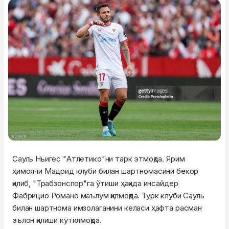
Сауль Ньигес "Атлетико"ни тарк этмоқда. Ярим
ҳимоячи Мадрид клуби билан шартномасини бекор
қилиб, "Трабзонспор"га ўтиши ҳақида инсайдер
Фабрицио Романо маълум қилмоқда. Турк клуби Сауль
билан шартнома имзолаганини келаси ҳафта расман
эълон қилиши кутилмоқда.