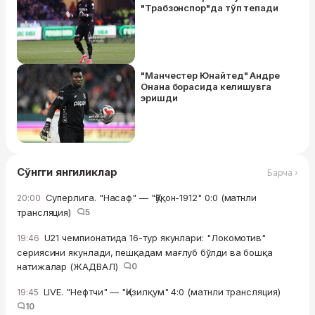
"Трабзонспор"да тўп тепади
"Манчестер Юнайтед" Андре
Онана борасида келишувга
эришди
Сўнгги янгиликлар
Барча ›
Суперлига. "Насаф" — "Қўқон-1912" 0:0 (матнли
20:00
трансляция)
5
U21 чемпионатида 16-тур якунлари: "Локомотив"
19:46
сериясини якунлади, пешқадам мағлуб бўлди ва бошқа
натижалар (ЖАДВАЛ)
0
LIVE. "Нефтчи" — "Қизилқум" 4:0 (матнли трансляция)
19:45
10