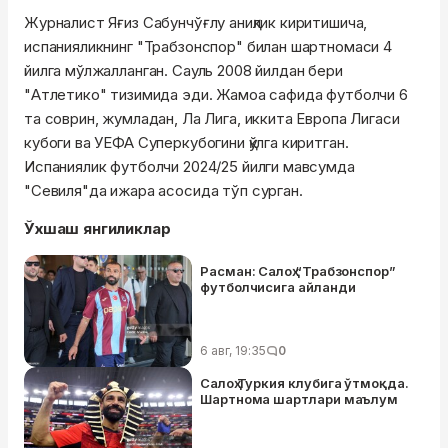
Журналист Яғиз Сабунчўғлу аниқлик киритишича,
испанияликнинг "Трабзонспор" билан шартномаси 4
йилга мўлжалланган. Сауль 2008 йилдан бери
"Атлетико" тизимида эди. Жамоа сафида футболчи 6
та соврин, жумладан, Ла Лига, иккита Европа Лигаси
кубоги ва УЕФА Суперкубогини қўлга киритган.
Испаниялик футболчи 2024/25 йилги мавсумда
"Севиля"да ижара асосида тўп сурган.
Ўхшаш янгиликлар
Расман: Салоҳ “Трабзонспор”
футболчисига айланди
6 авг, 19:35
0
Салоҳ Туркия клубига ўтмоқда.
Шартнома шартлари маълум