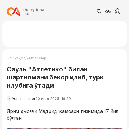
O'z
/
Бош саҳифа
Янгиликлар
Сауль "Атлетико" билан
шартномани бекор қилиб, турк
клубига ўтади
Administrator
20 июл 2025, 19:49
Ярим ҳимоячи Мадрид жамоаси тизимида 17 йил
бўлган.