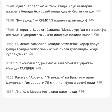
Руни "Барселона"ни тарк этади. Клуб вингерни
19:40
ижарага беради ёки сотиб олиш ҳуқуқи билан сотади
0
"Бунёдкор" — ОКМК 1:3 (матнли трансляция)
5
18:38
Интервью. Шавкат Саидов: "Металлург"да янги саҳифа
17:06
очяпмиз. Суперлигага чиқиш иложсиз вазифа эмас"
0
Симеоне Альварес ҳақида: "Атлетико" қарор қабул
16:55
қилди. Бундай футболчининг биз билан қолганидан жуда
хурсандмиз"
1
"Локомотив" "Динамо"ни мағлубиятга учратган
16:37
ўйиндан ГАЛЕРЕЯ
0
Расман: “Арсенал" "Ньюкасл" ва Бразилия ярим
16:22
ҳимоячиси Гимараэсни 75 миллион фунтга сотиб олди
0
Лионель Мессининг отаси вафот этди
4
15:57