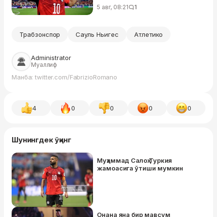
5 авг, 08:21
1
Трабзонспор
Сауль Ньигес
Атлетико
Administrator
Муаллиф
Манба: twitter.com/FabrizioRomano
4
0
0
0
0
Шунингдек ўқинг
Муҳаммад Салоҳ Туркия
жамоасига ўтиши мумкин
Онана яна бир мавсум