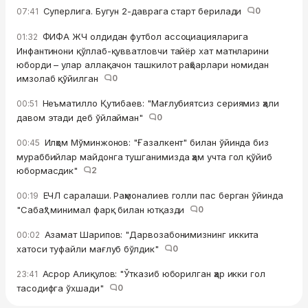
Суперлига. Бугун 2-даврага старт берилади
0
07:41
ФИФА ЖЧ олдидан футбол ассоциацияларига
01:32
Инфантинони қўллаб-қувватловчи тайёр хат матнларини
юборди – улар аллақачон ташкилот раҳбарлари номидан
имзолаб қўйилган
0
Неъматилло Қутибаев: "Мағлубиятсиз сериямиз ҳали
00:51
давом этади деб ўйлайман"
0
Илҳом Мўминжонов: "Ғазалкент" билан ўйинда биз
00:45
мураббийлар майдонга тушганимизда ҳам учта гол қўйиб
юбормасдик"
2
ЕЧЛ саралаши. Раҳмоналиев голли пас берган ўйинда
00:19
"Сабаҳ" минимал фарқ билан ютқазди
0
Азамат Шарипов: "Дарвозабонимизнинг иккита
00:02
хатоси туфайли мағлуб бўлдик"
0
Асрор Алиқулов: "Ўтказиб юборилган ҳар икки гол
23:41
тасодифга ўхшади"
0