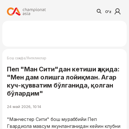
O'z
/
Бош саҳифа
Янгиликлар
Пеп "Ман Сити"дан кетиши ҳақида:
"Мен дам олишга лойиқман. Агар
куч-қувватим бўлганида, қолган
бўлардим"
24 май 2026, 10:14
"Манчестер Сити" бош мураббийи Пеп
Гвардиола мавсум якунланганидан кейин клубни