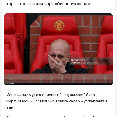
тарк этаётганини чарчоқ билан изоҳлади.
Испаниялик мутахассиснинг "шаҳарликлар" билан
шартномаси 2027 йилнинг июнига қадар мўлжалланган
эди.