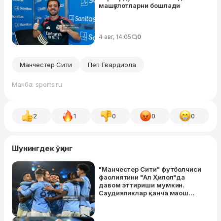
машғулотларни бошлади
4 авг, 14:05
0
Манчестер Сити
Пеп Гвардиола
Манба: sports.ru
2
1
0
0
0
Шунингдек ўқинг
"Манчестер Сити" футболчиси
фаолиятини "Ал Ҳилол"да
давом эттириши мумкин.
Саудияликлар қанча маош
таклиф қилгани маълум