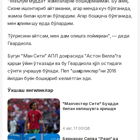
"Маълум муддат жамоаларни бошқармайман. Бу аниқ.
Сизни ишонтириб айтаманки, агар менда куч бўлганида,
жамоа билан қолган бўлардим. Агар бошқача бўлганида,
мен ҳалиям шу ерда бўлардим.
Тўғрисини айтсам, мен дам олишга лойиқман", — деди
Гвардиола.
Бугун "Ман Сити" АПЛ доирасида "Астон Вилла"га
қарши ўйин ўтказади ва бу Гвардиола қўл остидаги
сўнгги учрашув бўлади. Пеп "шаҳарликлар"ни 2016
йилдан буён бошқариб келаётган эди.
Ўхшаш янгиликлар
"Манчестер Сити" Буадди
билан келишувга эришди
4 авг, 17:00
0
Бернарду Силва “Реал”да