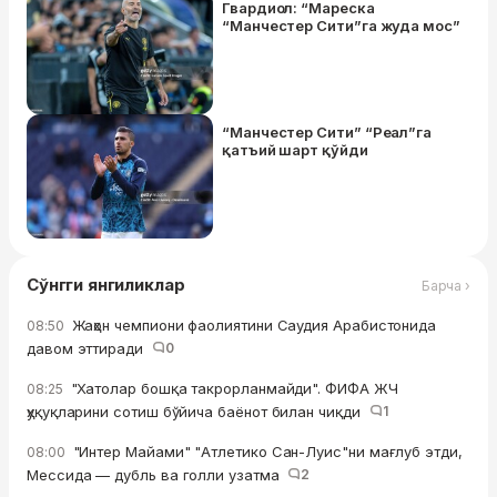
Гвардиол: “Мареска
“Манчестер Сити”га жуда мос”
“Манчестер Сити” “Реал”га
қатъий шарт қўйди
Сўнгги янгиликлар
Барча ›
Жаҳон чемпиони фаолиятини Саудия Арабистонида
08:50
давом эттиради
0
"Хатолар бошқа такрорланмайди". ФИФА ЖЧ
08:25
ҳуқуқларини сотиш бўйича баёнот билан чиқди
1
"Интер Майами" "Атлетико Сан-Луис"ни мағлуб этди,
08:00
Мессида — дубль ва голли узатма
2