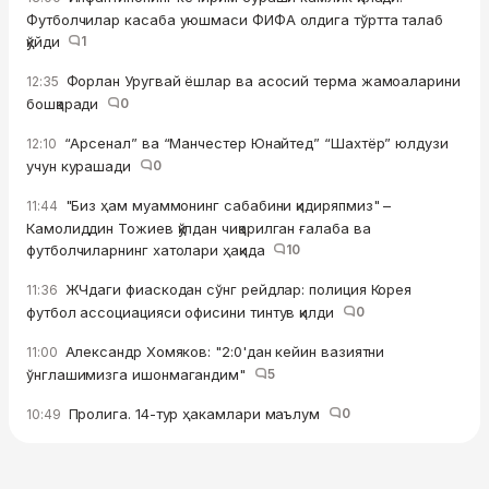
Футболчилар касаба уюшмаси ФИФА олдига тўртта талаб
қўйди
1
Форлан Уругвай ёшлар ва асосий терма жамоаларини
12:35
бошқаради
0
“Арсенал” ва “Манчестер Юнайтед” “Шахтёр” юлдузи
12:10
учун курашади
0
"Биз ҳам муаммонинг сабабини қидиряпмиз" –
11:44
Камолиддин Тожиев қўлдан чиқарилган ғалаба ва
футболчиларнинг хатолари ҳақида
10
ЖЧдаги фиаскодан сўнг рейдлар: полиция Корея
11:36
футбол ассоциацияси офисини тинтув қилди
0
Александр Хомяков: "2:0'дан кейин вазиятни
11:00
ўнглашимизга ишонмагандим"
5
Пролига. 14-тур ҳакамлари маълум
0
10:49