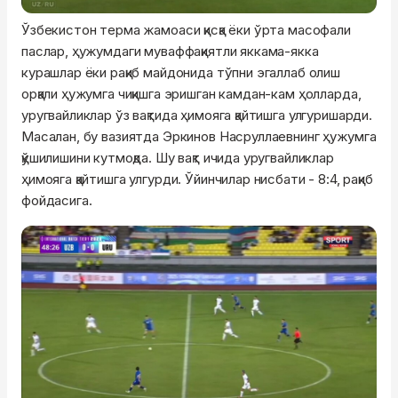
Ўзбекистон терма жамоаси қисқа ёки ўрта масофали
паслар, ҳужумдаги муваффақиятли яккама-якка
курашлар ёки рақиб майдонида тўпни эгаллаб олиш
орқали ҳужумга чиқишга эришган камдан-кам ҳолларда,
уругвайликлар ўз вақтида ҳимояга қайтишга улгуришарди.
Масалан, бу вазиятда Эркинов Насруллаевнинг ҳужумга
қўшилишини кутмоқда. Шу вақт ичида уругвайликлар
ҳимояга қайтишга улгурди. Ўйинчилар нисбати - 8:4, рақиб
фойдасига.