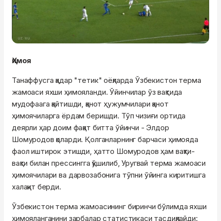
Ҳимоя
Танаффусга қадар "тетик" оёқларда Ўзбекистон терма
жамоаси яхши ҳимояланди. Ўйинчилар ўз вақтида
мудофаага қайтишди, қанот ҳужумчилари қанот
ҳимоячиларга ёрдам беришди. Тўп чизиғи ортида
деярли ҳар доим фақат битта ўйинчи - Элдор
Шомуродов қоларди. Қолганларнинг барчаси ҳимояда
фаол иштирок этишди, ҳатто Шомуродов ҳам вақти-
вақти билан прессингга қўшилиб, Уругвай терма жамоаси
ҳимоячилари ва дарвозабонига тўпни ўйинга киритишга
халақит берди.
Ўзбекистон терма жамоасининг биринчи бўлимда яхши
ҳимояланганини зарбалар статистикаси тасдиқлайди: