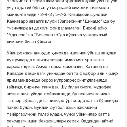
Ўзбекистон терма жамоаси Уругвайга қарши ўйинга ўзи
учун одатий бўлган уч марказий ҳимоячи тизимида
майдонга чиқди - 3-4-3 / 5-2-3. Қизиқ жойи шундаки,
Каннаваро аввалги клуби (Загребнинг "Динамо")да бу
тизимлардан деярли фойдаланмаган. Бироқ Фабио
"Удинезе" ва "Беневенто"да кўпинча уч марказий
ҳимоячи билан ўйнаган.
Ўйин режаси аниқ эди: ҳимояда ишончли ўйнаш ва қарши
ҳужумларда олдинги чизиқда имконият яратишга
ҳаракат қилиш. Аммо терма жамоанинг Катанец ва
Кападзе давридаги ўйинидан битта фарқ бор эди - рақиб
ярим майдонида бироз кўпроқ прессинг қўлланилди
(айниқса, биринчи таимда). Шу билан бирга, мудофаа
чизиғи анча қуйида жойлашганди, бу эса ихчамликка
таъсир кўрсатди ва чизиқлар ўртасида катта бўшлиқлар
пайдо бўлди. Бундай футбол яхши жисмоний
тайёргарликни талаб қилади, чунки ўйинчилар катта
ҳажмдаги ишни бажаришлари керак. Олдиндан айтиб