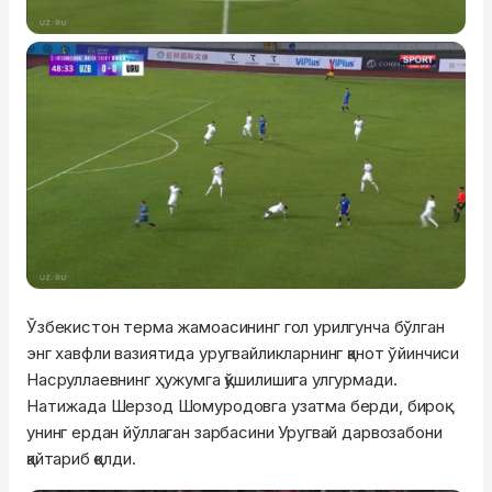
Ўзбекистон терма жамоасининг гол урилгунча бўлган
энг хавфли вазиятида уругвайликларнинг қанот ўйинчиси
Насруллаевнинг ҳужумга қўшилишига улгурмади.
Натижада Шерзод Шомуродовга узатма берди, бироқ
унинг ердан йўллаган зарбасини Уругвай дарвозабони
қайтариб қолди.