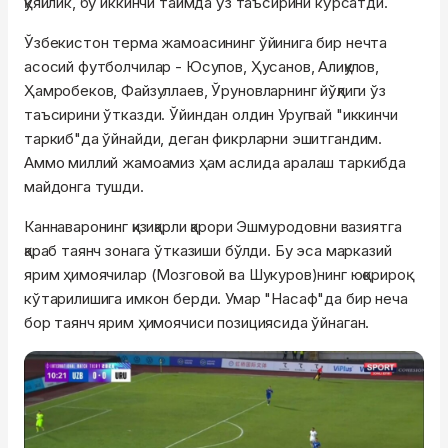
қўяйлик, бу иккинчи таймда ўз таъсирини кўрсатди.
Ўзбекистон терма жамоасининг ўйинига бир нечта
асосий футболчилар - Юсупов, Ҳусанов, Алиқулов,
Ҳамробеков, Файзуллаев, Ўруновларнинг йўқлиги ўз
таъсирини ўтказди. Ўйиндан олдин Уругвай "иккинчи
таркиб"да ўйнайди, деган фикрларни эшитгандим.
Аммо миллий жамоамиз ҳам аслида аралаш таркибда
майдонга тушди.
Каннаваронинг қизиқарли қарори Эшмуродовни вазиятга
қараб таянч зонага ўтказиши бўлди. Бу эса марказий
ярим ҳимоячилар (Мозговой ва Шукуров)нинг юқорироқ
кўтарилишига имкон берди. Умар "Насаф"да бир неча
бор таянч ярим ҳимоячиси позициясида ўйнаган.