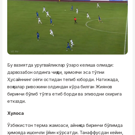
Бу вазиятда уругвайликлар ўзаро келиша олмади:
дарвозабон олдинга чиқди, ҳимоячи эса тўпни
Ҳусайннинг оёғи остидан тепиб юборди. Натижада,
воқеалар ривожини олдиндан кўра билган Жиянов
биринчи бўлиб тўпга етиб борди ва эпизодни охирига
етказди.
Хулоса
Ўзбекистон терма жамоаси, айниқса биринчи бўлимда
ҳимояда ишончли ўйин кўрсатди. Танаффусдан кейин,