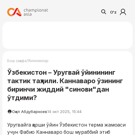
O'z
/
Бош саҳифа
Янгиликлар
Ўзбекистон – Уругвай ўйинининг
тактик таҳлили. Каннаваро ўзининг
биринчи жиддий "синови"дан
ўтдими?
Оқил Абдубарноев
14 окт 2025, 15:44
Уругвайга қарши ўйин Ўзбекистон терма жамоаси
учун Фабио Каннаваро бош мураббий этиб