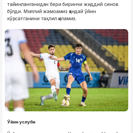
тайинланганидан бери биринчи жиддий синов
бўлди. Миллий жамоамиз қандай ўйин
кўрсатганини таҳлил қиламиз.
Ўйин услуби