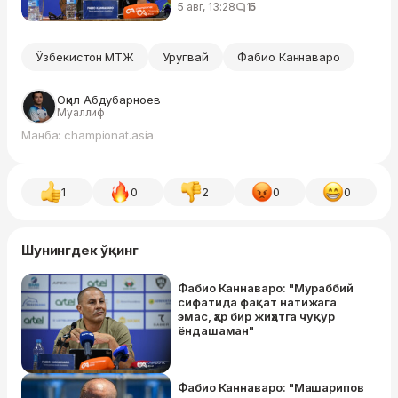
олиб борганман"
5 авг, 13:28
15
Ўзбекистон МТЖ
Уругвай
Фабио Каннаваро
Оқил Абдубарноев
Муаллиф
Манба: championat.asia
1
0
2
0
0
Шунингдек ўқинг
Фабио Каннаваро: "Мураббий
сифатида фақат натижага
эмас, ҳар бир жиҳатга чуқур
ёндашаман"
Фабио Каннаваро: "Машарипов