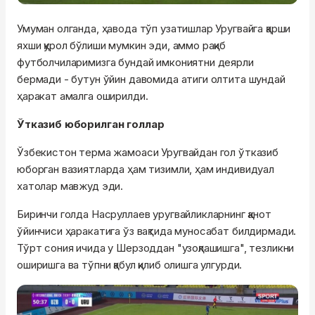
Умуман олганда, ҳавода тўп узатишлар Уругвайга қарши
яхши қурол бўлиши мумкин эди, аммо рақиб
футболчиларимизга бундай имкониятни деярли
бермади - бутун ўйин давомида атиги олтита шундай
ҳаракат амалга оширилди.
Ўтказиб юборилган голлар
Ўзбекистон терма жамоаси Уругвайдан гол ўтказиб
юборган вазиятларда ҳам тизимли, ҳам индивидуал
хатолар мавжуд эди.
Биринчи голда Насруллаев уругвайликларнинг қанот
ўйинчиси ҳаракатига ўз вақтида муносабат билдирмади.
Тўрт сония ичида у Шерзоддан "узоқлашишга", тезликни
оширишга ва тўпни қабул қилиб олишга улгурди.