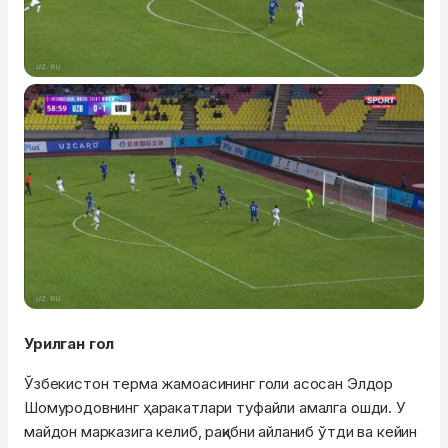
Урилган гол
Ўзбекистон терма жамоасининг голи асосан Элдор
Шомуродовнинг ҳаракатлари туфайли амалга ошди. У
майдон марказига келиб, рақибни айланиб ўтди ва кейин