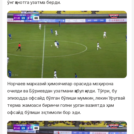
ўнг қанотга узатма берди.
Норчаев марказий ҳимоячилар орасида моҳирона
очилди ва Бўриевдан узатмани қабул қилди. Тўғри, бу
эпизодда офсайд бўлган бўлиши мумкин, лекин Уругвай
терма жамоаси биринчи голни урган вазиятда ҳам
офсайд бўлиши эҳтимоли бор эди.