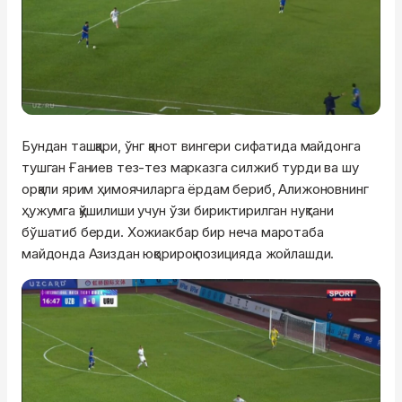
Бундан ташқари, ўнг қанот вингери сифатида майдонга
тушган Ғаниев тез-тез марказга силжиб турди ва шу
орқали ярим ҳимоячиларга ёрдам бериб, Алижоновнинг
ҳужумга қўшилиши учун ўзи бириктирилган нуқтани
бўшатиб берди. Хожиакбар бир неча маротаба
майдонда Азиздан юқорироқ позицияда жойлашди.