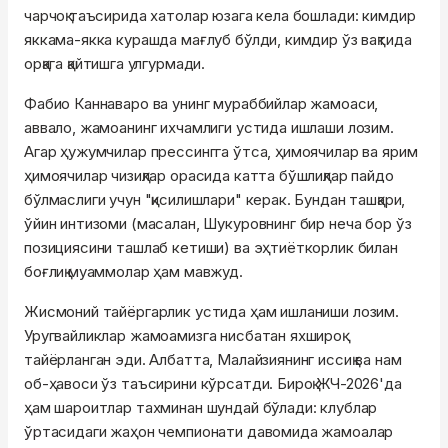
чарчоқ таъсирида хатолар юзага кела бошлади: кимдир
яккама-якка курашда мағлуб бўлди, кимдир ўз вақтида
орқага қайтишга улгурмади.
Фабио Каннаваро ва унинг мураббийлар жамоаси,
аввало, жамоанинг ихчамлиги устида ишлаши лозим.
Агар ҳужумчилар прессингга ўтса, ҳимоячилар ва ярим
ҳимоячилар чизиқлар орасида катта бўшлиқлар пайдо
бўлмаслиги учун "қисилишлари" керак. Бундан ташқари,
ўйин интизоми (масалан, Шукуровнинг бир неча бор ўз
позициясини ташлаб кетиши) ва эҳтиёткорлик билан
боғлиқ муаммолар ҳам мавжуд.
Жисмоний тайёргарлик устида ҳам ишланиши лозим.
Уругвайликлар жамоамизга нисбатан яхшироқ
тайёрланган эди. Албатта, Малайзиянинг иссиқ ва нам
об-ҳавоси ўз таъсирини кўрсатди. Бироқ ЖЧ-2026'да
ҳам шароитлар тахминан шундай бўлади: клублар
ўртасидаги жаҳон чемпионати давомида жамоалар