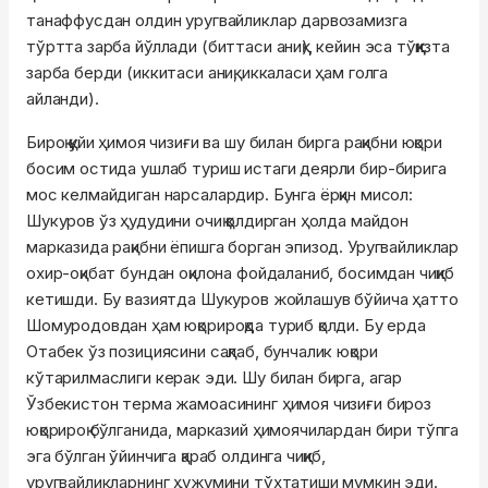
танаффусдан олдин уругвайликлар дарвозамизга
тўртта зарба йўллади (биттаси аниқ), кейин эса тўққизта
зарба берди (иккитаси аниқ, иккаласи ҳам голга
айланди).
Бироқ қуйи ҳимоя чизиғи ва шу билан бирга рақибни юқори
босим остида ушлаб туриш истаги деярли бир-бирига
мос келмайдиган нарсалардир. Бунга ёрқин мисол:
Шукуров ўз ҳудудини очиқ қолдирган ҳолда майдон
марказида рақибни ёпишга борган эпизод. Уругвайликлар
охир-оқибат бундан оқилона фойдаланиб, босимдан чиқиб
кетишди. Бу вазиятда Шукуров жойлашув бўйича ҳатто
Шомуродовдан ҳам юқорироқда туриб қолди. Бу ерда
Отабек ўз позициясини сақлаб, бунчалик юқори
кўтарилмаслиги керак эди. Шу билан бирга, агар
Ўзбекистон терма жамоасининг ҳимоя чизиғи бироз
юқорироқ бўлганида, марказий ҳимоячилардан бири тўпга
эга бўлган ўйинчига қараб олдинга чиқиб,
уругвайликларнинг ҳужумини тўхтатиши мумкин эди.