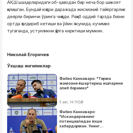
АҚШ шаҳарларидаги об-ҳаводан бир неча бор шикоят
қилишган. Бундай юқори даражада жисмоний тайёргарлик
деярли биринчи ўринга чиқади. Рақиб оддий тарзда бизни
ортда қолдириб кетиши ва ўйин якунида, кучимиз
тугаганда, устунликни қўлга киритиши мумкин.
Николай Егоричев
Ўхшаш янгиликлар
Фабио Каннаваро: "Терма
жамоани ёшартириш ишларини
олиб борамиз"
5 авг, 14:11
8
Фабио Каннаваро:
"Искандеровнинг
потенциалидан яхши
хабардорман. Унинг
даражасини билган ҳолда ЖЧга