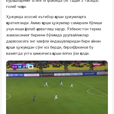
курашларнинг атиги 19 фоизида (16 тадан 3 тасида)
ғолиб чиқди.
Ҳужумда асосий эътибор қарши ҳужумларга
қаратилганди. Аммо қарши ҳужумлар самарали бўлиши
учун яхши қўллаб-қувватлаш зарур. Ўзбекистон терма
жамоасининг биринчи бўлимда уругвайликлар
дарвозасига энг хавфли ёндашувларидан бири айнан
қарши ҳужумдан сўнг юз берди, бироқ Эркинов бу
вазиятда учта ҳимоячига қарши ёлғиз ўзи қолди.