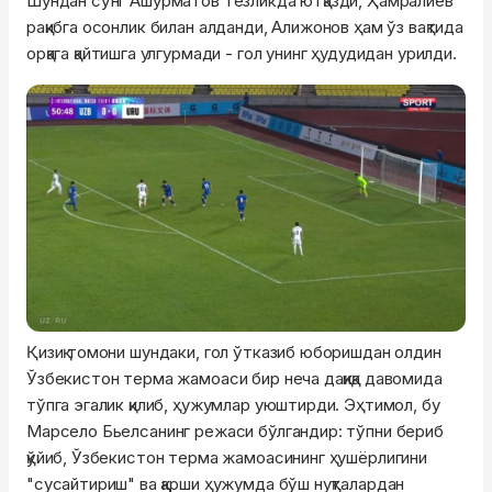
Шундан сўнг Ашурматов тезликда ютқазди, Ҳамралиев
рақибга осонлик билан алданди, Алижонов ҳам ўз вақтида
орқага қайтишга улгурмади - гол унинг ҳудудидан урилди.
Қизиқ томони шундаки, гол ўтказиб юборишдан олдин
Ўзбекистон терма жамоаси бир неча дақиқа давомида
тўпга эгалик қилиб, ҳужумлар уюштирди. Эҳтимол, бу
Марсело Бьелсанинг режаси бўлгандир: тўпни бериб
қўйиб, Ўзбекистон терма жамоасининг ҳушёрлигини
"сусайтириш" ва қарши ҳужумда бўш нуқталардан