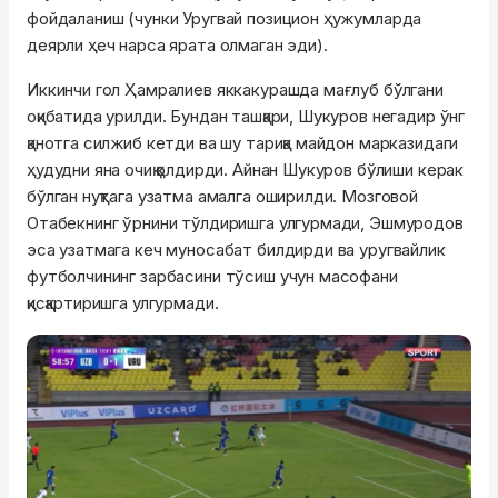
фойдаланиш (чунки Уругвай позицион ҳужумларда
деярли ҳеч нарса ярата олмаган эди).
Иккинчи гол Ҳамралиев яккакурашда мағлуб бўлгани
оқибатида урилди. Бундан ташқари, Шукуров негадир ўнг
қанотга силжиб кетди ва шу тариқа майдон марказидаги
ҳудудни яна очиқ қолдирди. Айнан Шукуров бўлиши керак
бўлган нуқтага узатма амалга оширилди. Мозговой
Отабекнинг ўрнини тўлдиришга улгурмади, Эшмуродов
эса узатмага кеч муносабат билдирди ва уругвайлик
футболчининг зарбасини тўсиш учун масофани
қисқартиришга улгурмади.