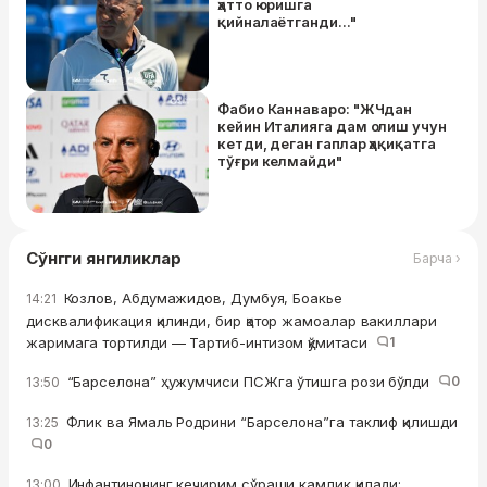
ҳатто юришга
қийналаётганди..."
Фабио Каннаваро: "ЖЧдан
кейин Италияга дам олиш учун
кетди, деган гаплар ҳақиқатга
тўғри келмайди"
Сўнгги янгиликлар
Барча ›
Козлов, Абдумажидов, Думбуя, Боакье
14:21
дисквалификация қилинди, бир қатор жамоалар вакиллари
жаримага тортилди — Тартиб-интизом қўмитаси
1
“Барселона” ҳужумчиси ПСЖга ўтишга рози бўлди
0
13:50
Флик ва Ямаль Родрини “Барселона”га таклиф қилишди
13:25
0
Инфантинонинг кечирим сўраши камлик қилади:
13:00