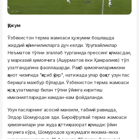
Ҳужум
Ўзбекистон терма жамоаси ҳужумни бошлашда
жиддий қийинчиликларга дуч келди. Уругвайликлар
Неъматов тўпни эгаллаб турганида прессинг қилмасдан,
у марказий ҳимоячига (Ашурматов ёки Ҳамралиев) тўп
узатгандагина фаоллашарди. Рақиб ҳимоячиларимизни
қанот чизиғида "қисиб қўяр", натижада улар фақат узун пас
беришга мажбур бўларди. Ўзбекистон терма жамоаси
қисқа узатмалар билан тўпни ўйинга киритиш
имкониятларидан камдан-кам фойдаланди.
Узун пасларнинг асосий манзили, табиий равишда,
Элдор Шомуродов эди. Бироқ Уругвай терма жамоаси
ҳимоячилари уни жуда қаттиқ назорат қилишди: ўйин
якунига кўра, Шомуродов ҳужумдаги яккама-якка