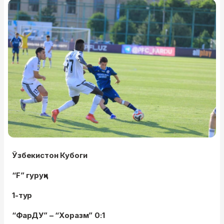
Ўзбекистон Кубоги
“F” гуруҳи
1-тур
“ФарДУ” – “Хоразм” 0:1