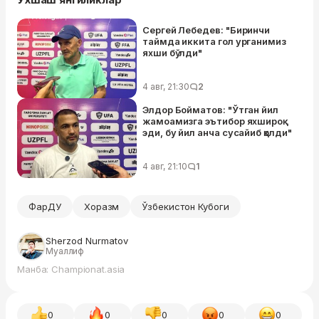
Сергей Лебедев: "Биринчи
таймда иккита гол урганимиз
яхши бўлди"
4 авг, 21:30
2
Элдор Бойматов: "Ўтган йил
жамоамизга эътибор яхшироқ
эди, бу йил анча сусайиб қолди"
4 авг, 21:10
1
ФарДУ
Хоразм
Ўзбекистон Кубоги
Sherzod Nurmatov
Муаллиф
Манба: Championat.asia
0
0
0
0
0