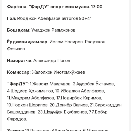
Фарғона. “ФарДУ” спорт мажмуаси. 17:00
Гол:
Ибоджон Абелфазов автогол 90+4’
Бош ҳакам:
Умиджон Раҳимжонов
Ёрдамчи ҳакамлар
: Ислом Носиров, Расулжон
Фозилов
Назоратчи
: Александр Попов
Комиссар
: Жалолхон Иноғомхўжаев
“ФарДУ”:
1.Жавоҳир Мақсудов, 3.Аҳрорбек Ўктамов,
4.Шодиёр Ҳожиматов, 10.Ибоджон Абелфазов,
11.Маҳаррам Абелфазов, 17.Нодирбек Каримов,
19.Норхон Шерипов, 20.Дониёр Валиев, 21.Сирожиддин
Башриддинов, 23.Шоҳруҳбек Ёқубжонов, 77.Бобур
Фарҳодов.
Захира:
13.Расулжон Абдумўминов, 6.Миркомил