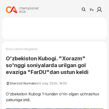
Ўз
/
Bosh sahifa
Yangiliklar
O'zbekiston Kubogi. "Xorazm"
so'nggi soniyalarda urilgan gol
evaziga "FarDU"dan ustun keldi
Sherzod Nurmatov
12 may 2026, 18:55
O'zbekiston Kubogi 1-turidan o'rin olgan uchrashuv
yakuniga etdi.