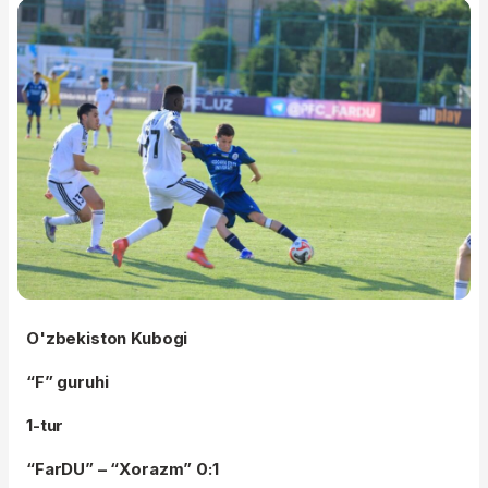
O'zbekiston Kubogi
“F” guruhi
1-tur
“FarDU” – “Xorazm” 0:1