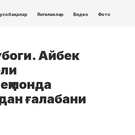
усобақалар
Янгиликлар
Видео
Фото
боги. Айбек
оли
еҳмонда
дан ғалабани