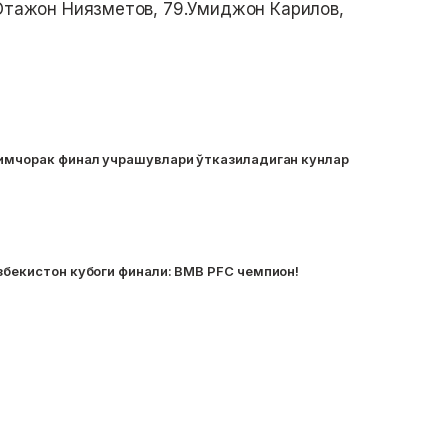
.Отажон Ниязметов, 79.Умиджон Карилов,
Нимчорак финал учрашувлари ўтказиладиган кунлар
збекистон кубоги финали: BMB PFC чемпион!