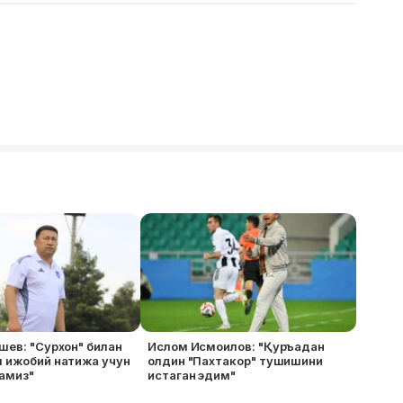
шев: "Сурхон" билан
Ислом Исмоилов: "Қуръадан
м ижобий натижа учун
олдин "Пахтакор" тушишини
ламиз"
истаган эдим"