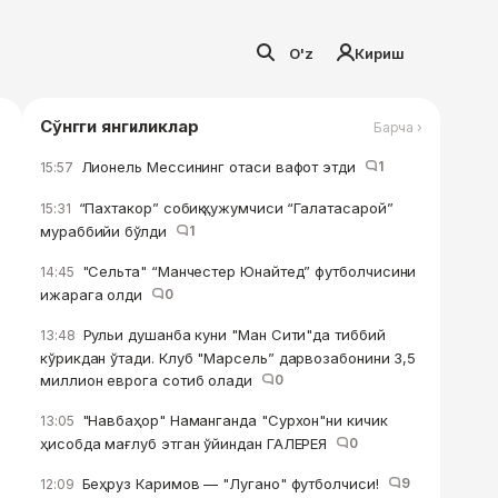
O'z
Кириш
Сўнгги янгиликлар
Барча ›
Лионель Мессининг отаси вафот этди
1
15:57
“Пахтакор” собиқ ҳужумчиси “Галатасарой”
15:31
мураббийи бўлди
1
"Сельта" “Манчестер Юнайтед” футболчисини
14:45
ижарага олди
0
Рульи душанба куни "Ман Сити"да тиббий
13:48
кўрикдан ўтади. Клуб "Марсель” дарвозабонини 3,5
миллион еврога сотиб олади
0
"Навбаҳор" Наманганда "Сурхон"ни кичик
13:05
ҳисобда мағлуб этган ўйиндан ГАЛЕРЕЯ
0
Беҳруз Каримов — "Лугано" футболчиси!
9
12:09