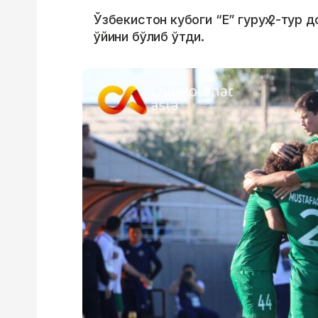
Ўзбекистон кубоги “E” гуруҳ 2-тур 
ўйини бўлиб ўтди.