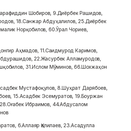
арафиддин Шобиров, 9.Диёрбек Рашидов,
родов, 18.Санжар Абдуҳалилов, 25.Диёрбек
умалик Норқобилов, 60.Ўрал Чориев,
ҳонгир Аҳмадов, 11.Саидмурод Каримов,
Абдурашидов, 22.Жасурбек Алламуродов,
Эшқобилов, 31.Ислом Мўминов, 66.Шохжаҳон
Асадбек Мустафоқулов, 8.Шуҳрат Дарябоев,
боев, 15.Асадбек Эсемуратов, 19.Боуржан
 28.Оғабек Ибраимов, 44.Абдусалом
нов
ратов, 6.Аллаяр Қалилаев, 23.Асадулла