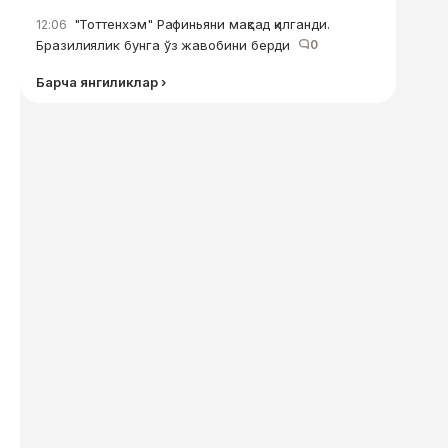
"Тоттенхэм" Рафиньяни мақсад қилганди.
12:06
Бразилиялик бунга ўз жавобини берди
0
Барча янгиликлар ›