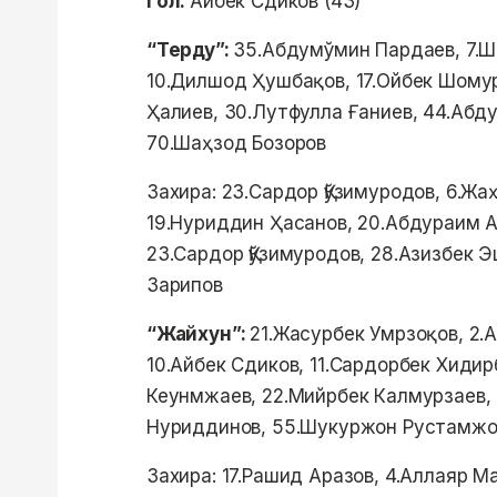
Гол:
Айбек Сдиков (43)
“Терду”:
35.Абдумўмин Пардаев, 7.Ш
10.Дилшод Ҳушбақов, 17.Ойбек Шому
Ҳалиев, 30.Лутфулла Ғаниев, 44.Абд
70.Шаҳзод Бозоров
Захира: 23.Сардор Қўзимуродов, 6.Жа
19.Нуриддин Ҳасанов, 20.Абдураим 
23.Сардор Қўзимуродов, 28.Азизбек 
Зарипов
“Жайхун”:
21.Жасурбек Умрзоқов, 2.
10.Айбек Сдиков, 11.Сардорбек Хидир
Кеунмжаев, 22.Мийрбек Калмурзаев,
Нуриддинов, 55.Шукуржон Рустамжо
Захира: 17.Рашид Аразов, 4.Аллаяр Ма