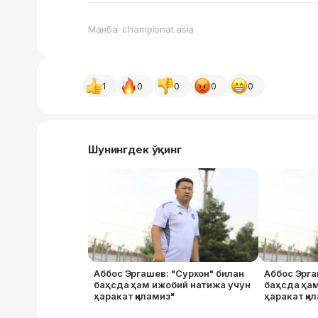
Манба: championat.asia
1
0
0
0
0
Шунингдек ўқинг
Аббос Эргашев: "Сурхон" билан
Аббос Эрга
баҳсда ҳам ижобий натижа учун
баҳсда ҳа
ҳаракат қиламиз"
ҳаракат қи