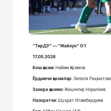
“ТерДУ” — “Жайхун” 0:1
17.05.2026
Бош ҳакам:
Найим Қосимов
Ёрдамчи ҳакамлар:
Зилола Раҳматов
Захира ҳаками:
Жаҳонгир Норалиев
Назоратчи:
Шуҳрат Игамбердиев