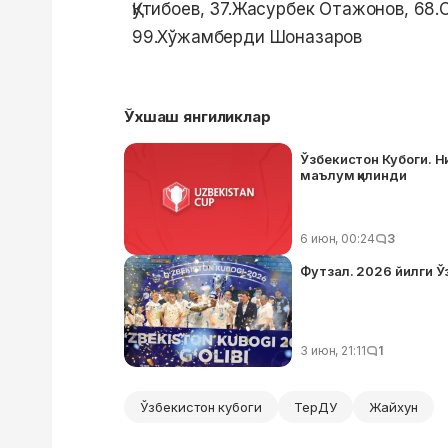
Қутибоев, 37.Жасурбек Отажонов, 68
99.Хўжамберди Шоназаров
Ўхшаш янгиликлар
Ўзбекистон Кубоги. 
маълум қилинди
6 июн, 00:24
3
Футзал. 2026 йилги Ў
3 июн, 21:11
1
Ўзбекистон кубоги
ТерДУ
Жайхун