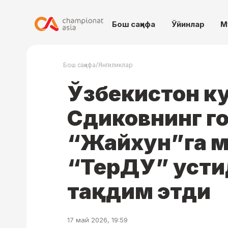
Бош саҳифа
Ўйинлар
М
/
Бош саҳифа
Янгиликлар
Ўзбекистон ку
Сдиковнинг г
“Жайхун”га м
“ТерДУ” усти
тақдим этди
17 май 2026, 19:59