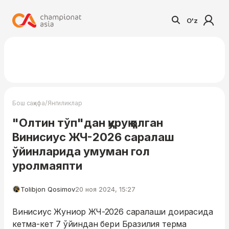
O'z
/
Бош саҳифа
Янгиликлар
"Олтин тўп"дан қуруқ қолган
Винисиус ЖЧ-2026 саралаш
ўйинларида умуман гол
уролмаяпти
Tolibjon Qosimov
20 ноя 2024, 15:27
Винисиус Жуниор ЖЧ-2026 саралаши доирасида
кетма-кет 7 ўйиндан бери Бразилия терма