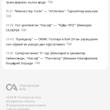
трансферини эълон қилди
0
"Манчестер Сити" — "Атлетико". Таркиблар маълум
15:21
3
Гол урилмаган "Насаф" — "Қўқон-1912" ўйинидан
14:28
ГАЛЕРЕЯ
0
“Бунёдкор” — ОКМК. Голларга бой ўтган учрашувни
13:43
сиз кўрмаган ракурсдан кўрсатамиз
0
Суперлиганинг 17-тур ўйинларига ҳакамлар
13:25
тайинланди, "Насаф" — "Пахтакор" ўйинини Нажафалиев
бошқариб боради
0
2026 © Championat.Asia
Махфийлик сиёсати
Фойдаланувчи шартномаси
Сайтда реклама