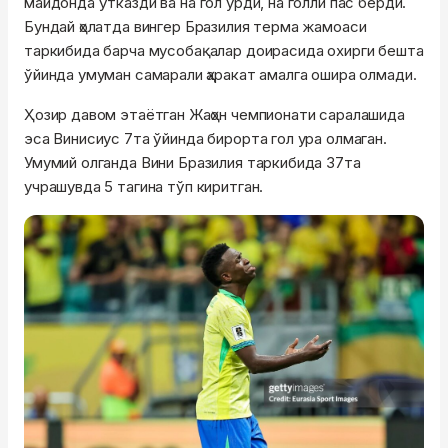
майдонда ўтказди ва на гол урди, на голли пас берди.
Бундай ҳолатда вингер Бразилия терма жамоаси
таркибида барча мусобақалар доирасида охирги бешта
ўйинда умуман самарали ҳаракат амалга ошира олмади.
Ҳозир давом этаётган Жаҳон чемпионати саралашида
эса Винисиус 7та ўйинда бирорта гол ура олмаган.
Умумий олганда Вини Бразилия таркибида 37та
учрашувда 5 тагина тўп киритган.