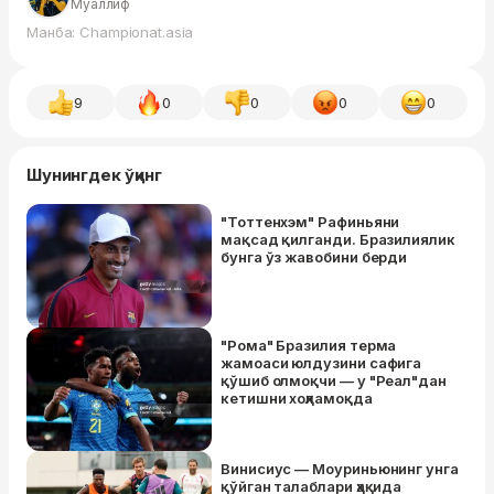
Муаллиф
Манба: Championat.asia
9
0
0
0
0
Шунингдек ўқинг
"Тоттенхэм" Рафиньяни
мақсад қилганди. Бразилиялик
бунга ўз жавобини берди
"Рома" Бразилия терма
жамоаси юлдузини сафига
қўшиб олмоқчи — у "Реал"дан
кетишни хоҳламоқда
Винисиус — Моуриньюнинг унга
қўйган талаблари ҳақида