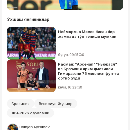
Ўхшаш янгиликлар
Неймар яна Месси билан бир
жамоада тўп тепиши мумкин
бугун, 09:15
0
Расман: “Арсенал" "Ньюкасл"
ва Бразилия ярим ҳимоячиси
Гимараэсни 75 миллион фунтга
сотиб олди
кеча, 16:22
0
Бразилия
Винисиус Жуниор
ЖЧ-2026 саралаши
Tolibjon Qosimov