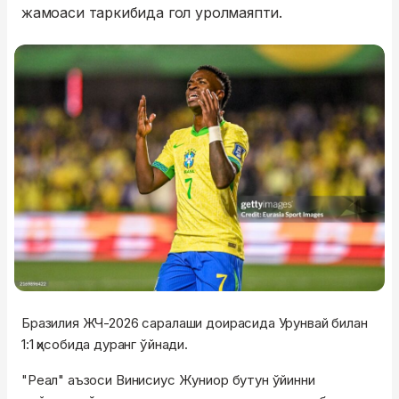
жамоаси таркибида гол уролмаяпти.
Бразилия ЖЧ-2026 саралаши доирасида Урунвай билан
1:1 ҳисобида дуранг ўйнади.
"Реал" аъзоси Винисиус Жуниор бутун ўйинни