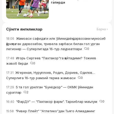
гапирди
Сўнгги янгиликлар
Барча ›
Жамоаси сафидаги илк ўйинидаёқ дарвозани муносиб
18:06
қўриқлаган дарвозабон, тривела зарбаси билан гол урган
легионер — Суперлигада 16-тур лауреатлари
0
Игорь Сергеев "Пахтакор"га қайтадими? Тожиев
17:48
жавоб берди
0
Жгереная, Нуруллоев, Родич, Дориев, Одилов…
17:31
Суперлига 16-тур рамзий терма жамоаси
0
5 та гол урилган "Бунёдкор" — ОКМК ўйинидан
17:29
суратлар
2
"ФарДУ" — "Пахтакор фарм". Таркиблар маълум
0
16:40
"Ривер Плейт" "Атлетико"дан Тьяго Алмаданинг
15:58