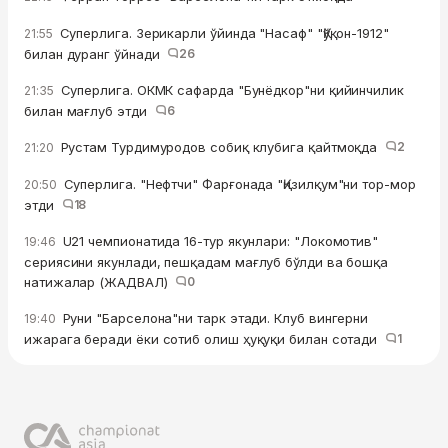
Суперлига. Зерикарли ўйинда "Насаф" "Қўқон-1912"
21:55
билан дуранг ўйнади
26
Суперлига. ОКМК сафарда "Бунёдкор"ни қийинчилик
21:35
билан мағлуб этди
6
Рустам Турдимуродов собиқ клубига қайтмоқда
2
21:20
Суперлига. "Нефтчи" Фарғонада "Қизилқум"ни тор-мор
20:50
этди
18
U21 чемпионатида 16-тур якунлари: "Локомотив"
19:46
сериясини якунлади, пешқадам мағлуб бўлди ва бошқа
натижалар (ЖАДВАЛ)
0
Руни "Барселона"ни тарк этади. Клуб вингерни
19:40
ижарага беради ёки сотиб олиш ҳуқуқи билан сотади
1