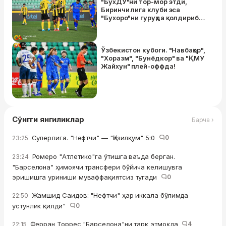
"БухДУ"ни тор-мор этди,
Биринчи лига клуби эса
"Бухоро"ни гуруҳда қолдириб
кетди
Ўзбекистон кубоги. "Навбаҳор",
"Хоразм", "Бунёдкор" ва "ҚМУ
Жайхун" плей-оффда!
Сўнгги янгиликлар
Барча ›
Суперлига. "Нефтчи" — "Қизилқум" 5:0
0
23:25
Ромеро "Атлетико"га ўтишга ваъда берган.
23:24
"Барселона" ҳимоячи трансфери бўйича келишувга
эришишга уриниши муваффақиятсиз тугади
0
Жамшид Саидов: "Нефтчи" ҳар иккала бўлимда
22:50
устунлик қилди"
0
Ферран Торрес "Барселона"ни тарк этмоқда
4
22:15