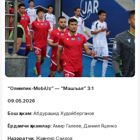
“Олимпик-MobiUz” — “Машъал” 3:1
09.05.2026
Бош ҳакам
: Абдурашид Худойберганов
Ёрдамчи ҳакамлар
: Амир Галеев, Даниил Яценко
Назоратчи
: Жаҳонгир Саидов