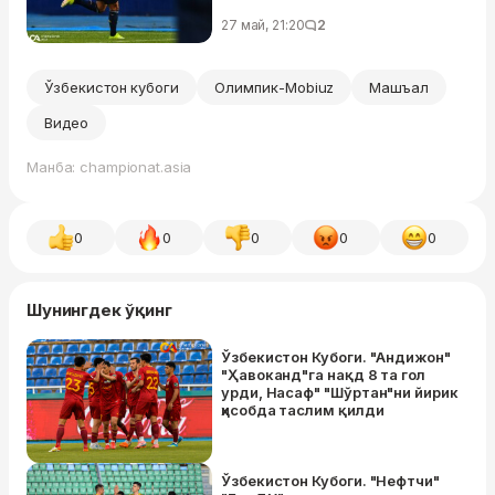
27 май, 21:20
2
Ўзбекистон кубоги
Олимпик-Mobiuz
Машъал
Видео
Манба: championat.asia
0
0
0
0
0
Шунингдек ўқинг
Ўзбекистон Кубоги. "Андижон"
"Ҳавоканд"га нақд 8 та гол
урди, Насаф" "Шўртан"ни йирик
ҳисобда таслим қилди
Ўзбекистон Кубоги. "Нефтчи"