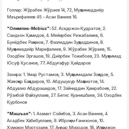
Голлар: Жўрабек Жўраев 14, 72, Муҳаммаддиёр
Маърифалиев 45 - Асан Ваниев 16.
"Олимпик-Mobiuz":
52. Асқаржон Қудратов, 2.
Саидхон Ҳамидов, 4. Мейирбек Режабалиев, 6.
Бунёдбек Раҳимов, 7. Фазлиддин Зуҳриддинов, 8.
Муҳаммадиёр Марифалиев, 9. Жўрабек Жўраев, 15.
Озодбек Эргашов, 19. Диёрбек Тожибоев, 23. Муҳаммад
Юсуф Ҳусанов, 77. Абдуғафур Ҳайдаров
Захира: 1. Умар Рустамов, 3. Муҳаммадали Зоҳидов, 5.
Жавоҳир Баҳодиров, 10. Абдушукур Маҳаматов, 14.
Абдуазиз Абдурашидов, 17. Зайниддин Ҳамрабоев, 22.
Рўзибой Файзуллаев, 27. Бегис Куанишбаев, 34. Озодбек
Қурбонов
"Машъал":
1. Азамат Сойибов, 3. Асан Ваниев, 4.
Асадбек Хабибуллаев, 9. Иброҳим Ғанихонов, 10.
Ҳумоюн Муртозаев, 17. Анвар Муродов, 18. Илҳомжон