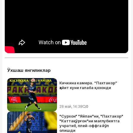
Ўхшаш янгиликлар
Кичкина камера. “Пахтакор”
ҳайит куни ғалаба қозонди
28 май, 14:38
0
"Сурхон" "Яйпан"ни, "Пахтакор"
"Каттақўрғон"ни мағлубиятга
учратиб, плей-оффга йўл
олишди