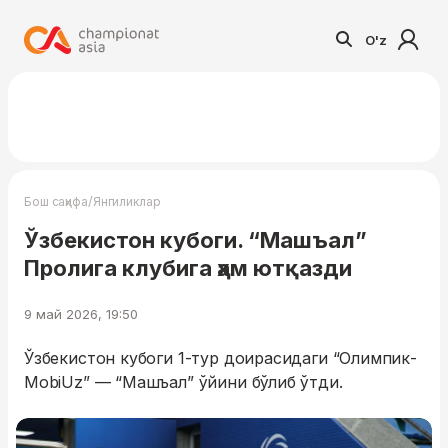
O'z
/
Бош саҳифа
Янгиликлар
Ўзбекистон кубоги. “Машъал”
Пролига клубига ҳам ютқазди
9 май 2026, 19:50
Ўзбекистон кубоги 1-тур доирасидаги “Олимпик-
MobiUz” — “Машъал” ўйини бўлиб ўтди.