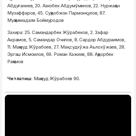
Абдуғаниев, 20. Азизбек Абдумўминов, 22. Нуржаҳон
Музаффаров, 45. Суҳробжон Пармонқулов, 87.
Муҳаммадали Боймуродов
Захира: 25. Самандарбек Жўрабеков, 2. Зафар
Акрамов, 5. Самандар Очилов, 8. Сардор Абдураимов,
11. Маҳмуд Жўрабоев, 27. Мақсудхўжа Аълохўжаев, 28.
Эргаш Исмоилов, 69. Роман Хажиев, 88. Аҳрорбек
Раҳимов
Четлатиш
: Маҳмуд Жўрабоев 90.