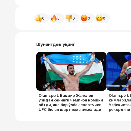
0
0
0
0
0
Шунингдек ўқинг
Olamsport: Баҳодир Жалолов
Olamsport:
ўзидан кейинги чемпион номини
кимлар ҳал
айтди, яна бир ўзбек спортчиси
Ўзбекисто
UFC билан шартнома имзолади
рекордини
хабарлар