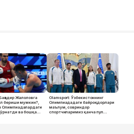
 Баҳодир Жалоловга
Olamsport: Ўзбекистоннинг
ал бериши мумкин?,
Олимпиададаги байроқдорлари
н Олимпиадалардаги
маълум, совриндор
 ўрнатди ва бошқа
спортчиларимиз қанча пул
олишади?