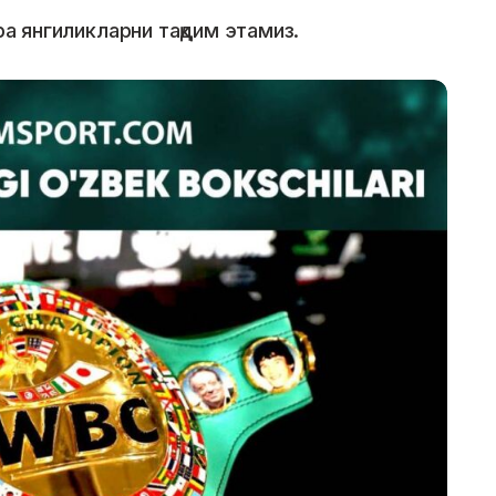
ра янгиликларни тақдим этамиз.