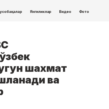
усобақалар
Янгиликлар
Видео
Фото
BC
 ўзбек
бугун шахмат
шланади ва
р