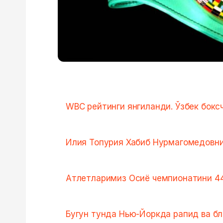
WBC рейтинги янгиланди. Ўзбек боксч
Илия Топурия Хабиб Нурмагомедовни
Атлетларимиз Осиё чемпионатини 44
Бугун тунда Нью-Йоркда рапид ва б