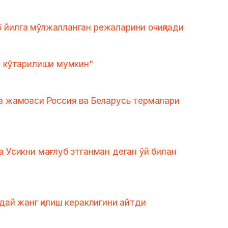
 йилга мўлжалланган режаларини очиқлади
а кўтарилиши мумкин"
а жамоаси Россия ва Беларусь термалари
а Усикни мағлуб этганман деган ўй билан
дай жанг қилиш кераклигини айтди