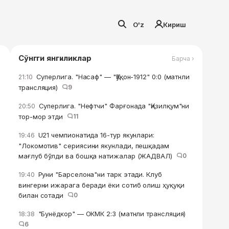
O'z
Кириш
Сўнгги янгиликлар
Барча ›
Суперлига. "Насаф" — "Қўқон-1912" 0:0 (матнли
21:10
трансляция)
9
Суперлига. "Нефтчи" Фарғонада "Қизилқум"ни
20:50
тор-мор этди
11
U21 чемпионатида 16-тур якунлари:
19:46
"Локомотив" сериясини якунлади, пешқадам
мағлуб бўлди ва бошқа натижалар (ЖАДВАЛ)
0
Руни "Барселона"ни тарк этади. Клуб
19:40
вингерни ижарага беради ёки сотиб олиш ҳуқуқи
билан сотади
0
"Бунёдкор" — ОКМК 2:3 (матнли трансляция)
18:38
6