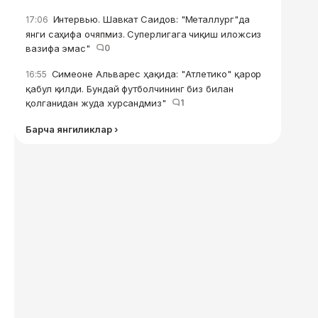
Интервью. Шавкат Саидов: "Металлург"да
17:06
янги саҳифа очяпмиз. Суперлигага чиқиш иложсиз
вазифа эмас"
0
Симеоне Альварес ҳақида: "Атлетико" қарор
16:55
қабул қилди. Бундай футболчининг биз билан
қолганидан жуда хурсандмиз"
1
Барча янгиликлар ›