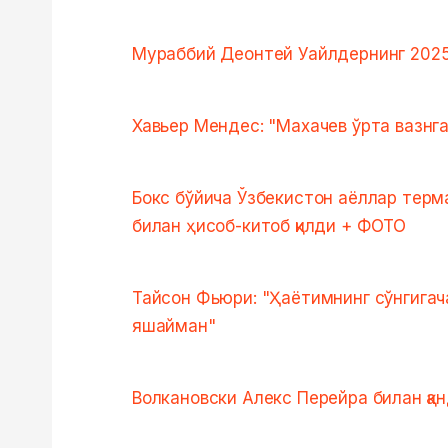
Мураббий Деонтей Уайлдернинг 2025
Хавьер Мендес: "Махачев ўрта вазнг
Бокс бўйича Ўзбекистон аёллар терм
билан ҳисоб-китоб қилди + ФОТО
Тайсон Фьюри: "Ҳаётимнинг сўнгигач
яшайман"
Волкановски Алекс Перейра билан қан