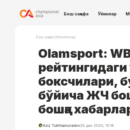
Бош саҳифа
Ўйинлар
М
/
Бош саҳифа
Янгиликлар
Olamsport: W
рейтингидаги
боксчилари, 
бўйича ЖЧ бо
бошқа хабарла
Aziz Tukhtamuradov
26 дек 2024, 15:18