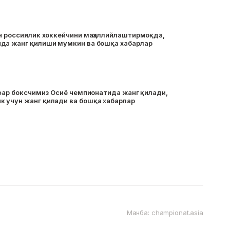
он россиялик хоккейчини маҳаллийлаштирмоқда,
да жанг қилиши мумкин ва бошқа хабарлар
афар боксчимиз Осиё чемпионатида жанг қилади,
 учун жанг қилади ва бошқа хабарлар
Манба: championat.asia