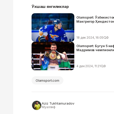
Ўхшаш янгиликлар
Olamsport: Ўзбекист
Макгрегор Ҳиндистон
18 дек 2024, 16:05
0
Olamsport: Бугун 5 н
Мадримов чемпионлик
4 дек 2024, 11:21
0
Olamsport.com
Aziz Tukhtamuradov
Муаллиф