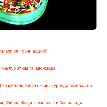
иларининг ўрни қандай?
 мағлуб этишига ишонмоқда
 та медаль билан иккинчи ўринда якунлашди
лиц бўйича Жаҳон чемпионати бошланади