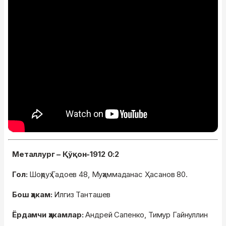
Металлург – Қўқон-1912 0:2
Гол:
Шоҳруҳ Гадоев 48, Муҳаммаданас Ҳасанов 80.
Бош ҳакам:
Илгиз Танташев
Ёрдамчи ҳакамлар:
Андрей Сапенко, Тимур Гайнуллин