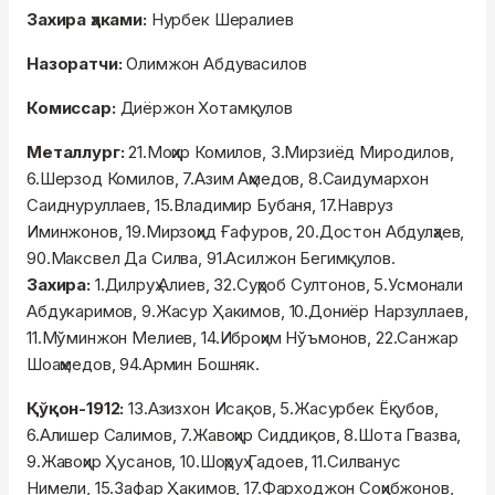
Захира ҳаками:
Нурбек Шералиев
Назоратчи:
Олимжон Абдувасилов
Комиссар:
Диёржон Хотамқулов
Металлург:
21.Моҳир Комилов, 3.Мирзиёд Миродилов,
6.Шерзод Комилов, 7.Азим Аҳмедов, 8.Саидумархон
Саиднуруллаев, 15.Владимир Бубаня, 17.Навруз
Иминжонов, 19.Мирзоҳид Ғафуров, 20.Достон Абдулҳаев,
90.Максвел Да Силва, 91.Асилжон Бегимқулов.
Захира:
1.Дилруҳ Алиев, 32.Суҳроб Султонов, 5.Усмонали
Абдукаримов, 9.Жасур Ҳакимов, 10.Дониёр Нарзуллаев,
11.Мўминжон Мелиев, 14.Иброҳим Нўъмонов, 22.Санжар
Шоаҳмедов, 94.Армин Бошняк.
Қўқон-1912:
13.Азизхон Исақов, 5.Жасурбек Ёқубов,
6.Алишер Салимов, 7.Жавоҳир Сиддиқов, 8.Шота Гвазва,
9.Жавоҳир Ҳусанов, 10.Шоҳруҳ Гадоев, 11.Силванус
Нимели, 15.Зафар Ҳакимов, 17.Фарходжон Соҳибжонов,