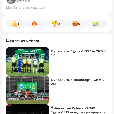
Муаллиф
Манба: championat.asia
1
0
0
0
0
Шунингдек ўқинг
Суперлига. "Қўқон-1912" — ОКМК
1:4
Суперлига. "Навбаҳор" – ОКМК
2:3
Ўзбекистон Кубоги. ОКМК
"Қўқон-1912 майдонида иродали