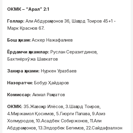
ОКМК – “Арал” 2:1
Голлар:
Али Абдураҳмонов 36, Шаҳзод Тоиров 45+1 -
Марк Краснов 67.
Бош ҳакам:
Аскер Нажафалиев
Ёрдамчи ҳакамлар:
Руслан Серазитдинов,
Бахтиёрхўжа Шавкатов
Захира ҳаками:
Нуркен Уразбаев
Назоратчи:
Бобур Ҳайдаров
Комиссар:
Акмал Раҳматов
ОКМК:
35.Жавоҳир Илёсов, 3.Шаҳзод Тоиров,
4.Миржамол Қосимов, 5.Гиорги Папава, 9.Азиз
Холмуродов, 10.Асадбек Собиржонов, 11.Али
Абдураҳмонов, 13.Элдорбек Бегимов, 22.Сайдафзалхон