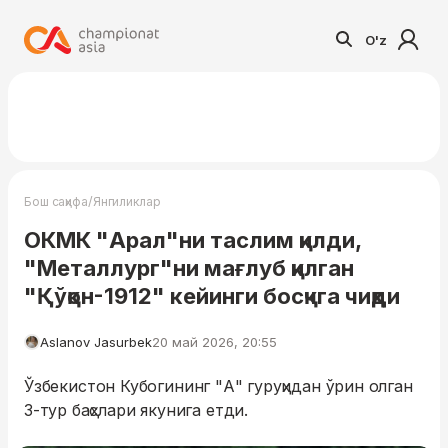
O'z
/
Бош саҳифа
Янгиликлар
ОКМК "Арал"ни таслим қилди,
"Металлург"ни мағлуб қилган
"Қўқон-1912" кейинги босқчга чиқди
Aslanov Jasurbek
20 май 2026, 20:55
Ўзбекистон Кубогининг "А" гуруҳидан ўрин олган
3-тур баҳслари якунига етди.