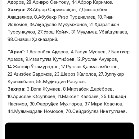
Аҳроров, 28.Ариҳиро Сентоку, 44.Аброр Каримов.
Захира:
28.Аброр Саримсоқов, 7.Дилшодбек
Аҳмадалиев, 8.Абубакр Ризо Турдиалиев, 18.Риан
Исломов, 19.Аҳмадулло Муқумжонов, 21.Ҳазратжон
Турсунқулов, 27.Урош Койич, 31.Муҳаммад Убайдуллаев,
88.Сиаваш Ҳақназарий.
“Арал”:
1.Аслонбек Аҳроров, 4.Расул Мусаев, 7.Бахтиёр
Аразов, 9.Иззатулла Қутибоев, 12.Руслан Ануаров,
14.Жавоҳир Ўтамуродов, 17.Руслан Қалмагамбетов,
22.Азизбек Баҳромов, 23.Шероз Жалолов, 27.Зулпуқар
Куанишбаев, 55.Муҳриддин Расулов.
Захира:
3.Вепа Жумаев, 8.Мирзабек Дарёбоев,
10.Арислан Юсупбаев, 11.Максет Калбаев, 25.Шоҳжаҳон
Насимов, 30.Фарруҳбек Мухторов, 37.Марк Краснов,
44.Муҳаммадали Номозов, 70.Сейдабулла Ниетуллаев.