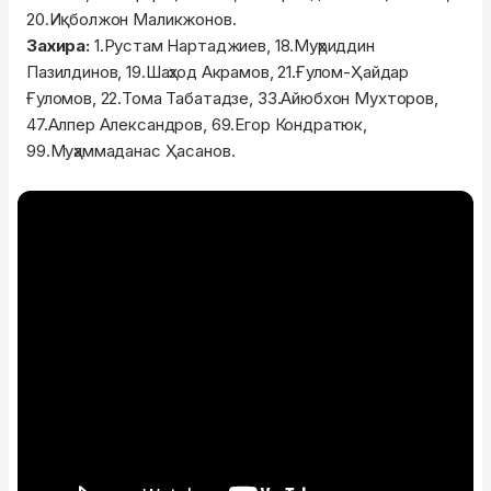
20.Иқболжон Маликжонов.
Захира:
1.Рустам Нартаджиев, 18.Муҳриддин
Пазилдинов, 19.Шаҳзод Акрамов, 21.Ғулом-Ҳайдар
Ғуломов, 22.Тома Табатадзе, 33.Айюбхон Мухторов,
47.Алпер Александров, 69.Егор Кондратюк,
99.Муҳаммаданас Ҳасанов.