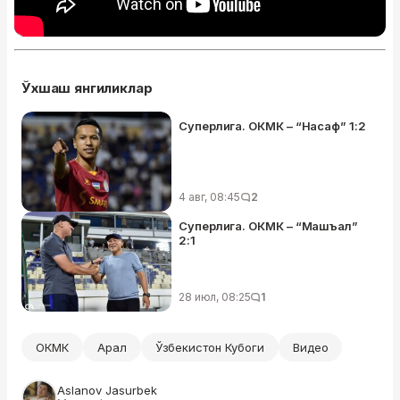
Ўхшаш янгиликлар
Суперлига. ОКМК – “Насаф” 1:2
4 авг, 08:45
2
Суперлига. ОКМК – “Машъал”
2:1
28 июл, 08:25
1
ОКМК
Арал
Ўзбекистон Кубоги
Видео
Aslanov Jasurbek