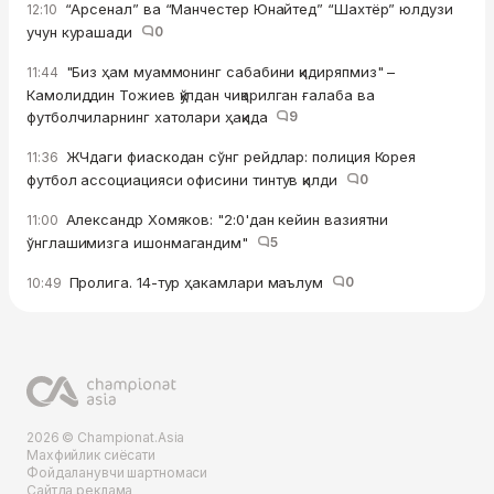
“Арсенал” ва “Манчестер Юнайтед” “Шахтёр” юлдузи
12:10
учун курашади
0
"Биз ҳам муаммонинг сабабини қидиряпмиз" –
11:44
Камолиддин Тожиев қўлдан чиқарилган ғалаба ва
футболчиларнинг хатолари ҳақида
9
ЖЧдаги фиаскодан сўнг рейдлар: полиция Корея
11:36
футбол ассоциацияси офисини тинтув қилди
0
Александр Хомяков: "2:0'дан кейин вазиятни
11:00
ўнглашимизга ишонмагандим"
5
Пролига. 14-тур ҳакамлари маълум
0
10:49
2026 © Championat.Asia
Махфийлик сиёсати
Фойдаланувчи шартномаси
Сайтда реклама