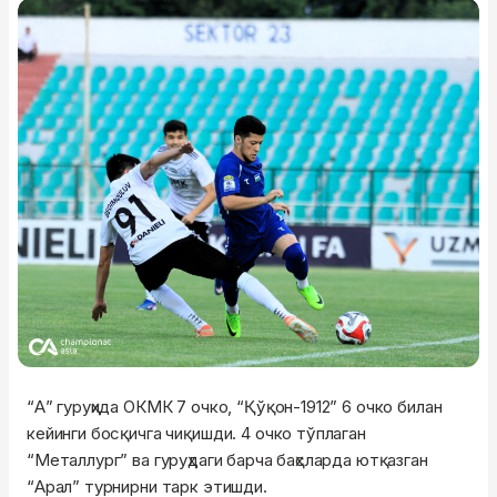
“А” гуруҳида ОКМК 7 очко, “Қўқон-1912” 6 очко билан
кейинги босқичга чиқишди. 4 очко тўплаган
“Металлург” ва гуруҳдаги барча баҳсларда ютқазган
“Арал” турнирни тарк этишди.