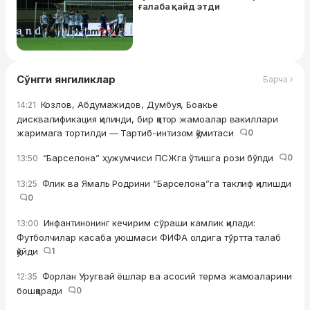
ғалаба қайд этди
Сўнгги янгиликлар
Барча ›
Козлов, Абдумажидов, Думбуя, Боакье
14:21
дисквалификация қилинди, бир қатор жамоалар вакиллари
жаримага тортилди — Тартиб-интизом қўмитаси
0
“Барселона” ҳужумчиси ПСЖга ўтишга рози бўлди
0
13:50
Флик ва Ямаль Родрини “Барселона”га таклиф қилишди
13:25
0
Инфантинонинг кечирим сўраши камлик қилади:
13:00
Футболчилар касаба уюшмаси ФИФА олдига тўртта талаб
қўйди
1
Форлан Уругвай ёшлар ва асосий терма жамоаларини
12:35
бошқаради
0