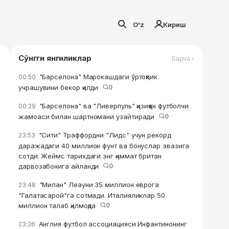
O'z
Кириш
Сўнгги янгиликлар
Барча ›
"Барселона" Марокашдаги ўртоқлик
00:50
учрашувини бекор қилди
0
"Барселона" ва "Ливерпуль" қизиққан футболчи
00:29
жамоаси билан шартномани узайтиради
0
"Сити" Траффордни "Лидс" учун рекорд
23:53
даражадаги 40 миллион фунт ва бонуслар эвазига
сотди. Жеймс тарихдаги энг қиммат британ
дарвозабонига айланди
0
"Милан" Леауни 35 миллион еврога
23:48
"Галатасарой"га сотмади. Италияликлар 50
миллион талаб қилмоқда
0
Англия футбол ассоциацияси Инфантинонинг
23:26