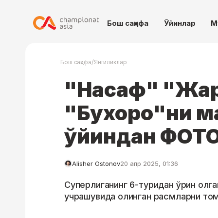
Бош саҳифа
Ўйинлар
М
/
Бош саҳифа
Янгиликлар
"Насаф" "Жа
"Бухоро"ни ма
ўйиндан ФОТ
Alisher Ostonov
20 апр 2025, 01:36
Суперлиганинг 6-туридан ўрин олган
учрашувида олинган расмларни томо