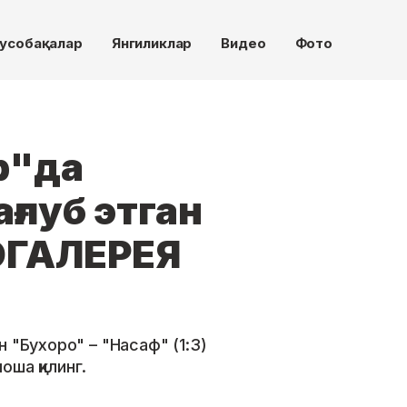
усобақалар
Янгиликлар
Видео
Фото
р"да
ғлуб этган
ОГАЛЕРЕЯ
 "Бухоро" – "Насаф" (1:3)
ша қилинг.