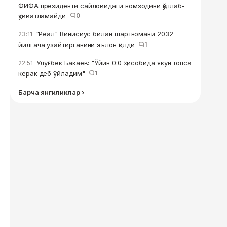
ФИФА президенти сайловидаги номзодини қўллаб-
қувватламайди
0
"Реал" Винисиус билан шартномани 2032
23:11
йилгача узайтирганини эълон қилди
1
Улуғбек Бакаев: "Ўйин 0:0 ҳисобида якун топса
22:51
керак деб ўйладим"
1
Барча янгиликлар ›