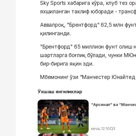
Sky Sports хабарига кўра, клуб тез о
яхшиланган таклиф юборади - транс
Аввалроқ, "Брентфорд" 62,5 млн фун
қилинганди.
"Брентфорд" 65 миллион фунт олиш 
шартларга боғлиқ бўлади, чунки МЮн
бир-бирига яқин эди.
Мбемонинг ўзи "Манчестер Юнайтед"
Ўхшаш янгиликлар
“Арсенал” ва “Манче
кеча, 12:10
1