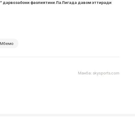
 дарвозабони фаолиятини Ла Лигада давом эттиради
 Мбемо
Манба: skysports.com