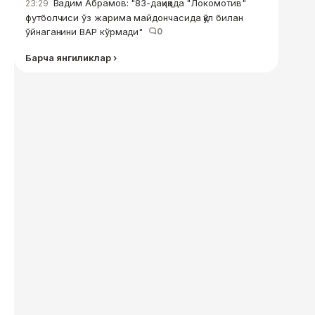
Вадим Абрамов: "83-дақиқада "Локомотив"
23:29
футболчиси ўз жарима майдончасида қўл билан
ўйнаганини ВАР кўрмади"
0
Барча янгиликлар ›