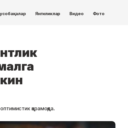
усобақалар
Янгиликлар
Видео
Фото
нтлик
малга
кин
птимистик қарамоқда.