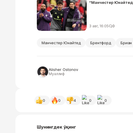
“Манчестер Юнайтед”
3 авг, 16:05
0
Манчестер Юнайтед
Брентфорд
Бриан
Alisher Ostonov
Муаллиф
0
0
4
0
0
Шунингдек ўқинг