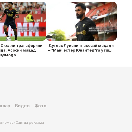
Скелли трансферини
Дуглас Луиснинг асосий мақсади
қда. Асосий мақсад
– "Манчестер Юнайтед"га ўтиш
қолмоқда
клар
Видео
Фото
ртномаси
Сайтда реклама