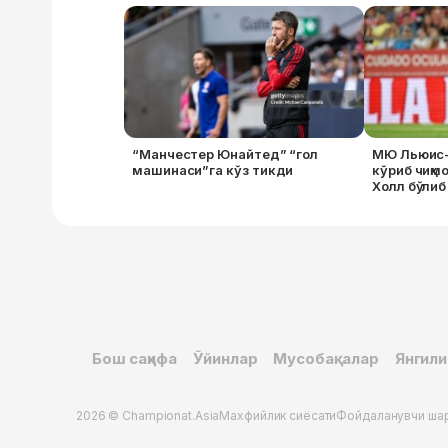
“Манчестер Юнайтед” “гол
МЮ Льюис-
машинаси”га кўз тикди
кўриб чиқмо
Холл бўлиб 
Бош саҳифа
Ўйинлар
Мусобақалар
Янгили
2026 © Championat.Asia
Махфийлик сиёсати
Фойдаланувчи ша