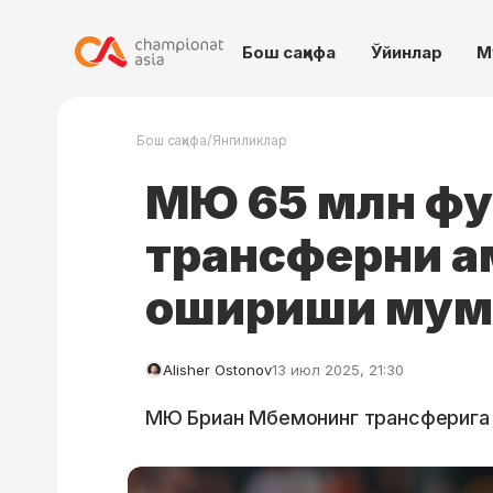
Бош саҳифа
Ўйинлар
М
/
Бош саҳифа
Янгиликлар
МЮ 65 млн фу
трансферни а
ошириши мум
Alisher Ostonov
13 июл 2025, 21:30
МЮ Бриан Мбемонинг трансферига о