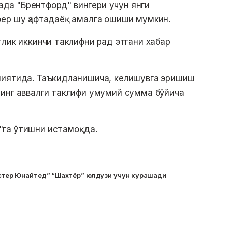
рада "Брентфорд" вингери учун янги
фер шу ҳафтадаёқ амалга ошиши мумкин.
тлик иккинчи таклифни рад этгани хабар
ниятида. Таъкидланишича, келишувга эришиш
инг аввалги таклифи умумий сумма бўйича
га ўтишни истамоқда.
стер Юнайтед” “Шахтёр” юлдузи учун курашади