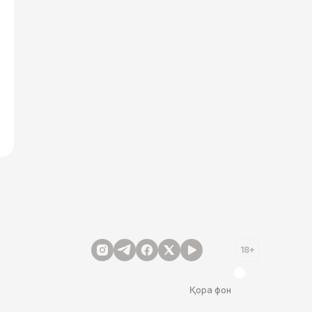
18+
Қора фон