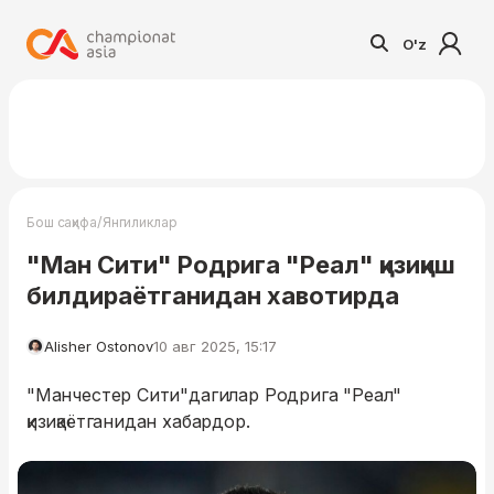
O'z
/
Бош саҳифа
Янгиликлар
"Ман Сити" Родрига "Реал" қизиқиш
билдираётганидан хавотирда
Alisher Ostonov
10 авг 2025, 15:17
"Манчестер Сити"дагилар Родрига "Реал"
қизиқаётганидан хабардор.