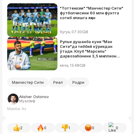
"Тоттенхэм" "Манчестер Сити"
футболчисини 60 млн фунтга
сотиб олишга яқин
бугун, 07:30
0
Рульи душанба куни "Ман
Сити"да тиббий кўрикдан
ўтади. Клуб "Марсель”
дарвозабонини 3,5 миллион
еврога сотиб олади
кеча, 13:48
0
Манчестер Сити
Реал
Родри
Alisher Ostonov
Муаллиф
Манба: As
2
0
1
0
0