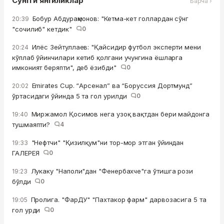
Сўнгги янгиликлар
Барча ›
Бобур Абдураҳмонов: "Кетма-кет голлардан сўнг
20:39
"сочилиб" кетдик"
0
Илёс Зейтуллаев: "Қайсидир футбол эксперти мени
20:24
кўплаб ўйинчилари кетиб қолгани учунгина ёшларга
имконият беряпти", деб ёзибди"
0
Emirates Cup. “Арсенал” ва “Боруссия Дортмунд”
20:02
ўртасидаги ўйинда 5 та гол урилди
0
Миржамол Қосимов нега узоқ вақтдан бери майдонга
19:40
тушмаяпти?
4
"Нефтчи" "Қизилқум"ни тор-мор этган ўйиндан
19:33
ГАЛЕРЕЯ
0
Лукаку "Наполи"дан "Фенербахче"га ўтишга рози
19:23
бўлди
0
Пролига. "ФарДУ" "Пахтакор фарм" дарвозасига 5 та
19:05
гол урди
0