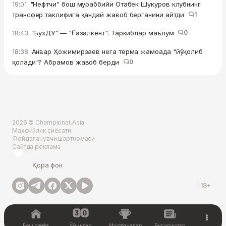
"Нефтчи" бош мураббийи Отабек Шукуров клубнинг
19:01
трансфер таклифига қандай жавоб берганини айтди
1
"БухДУ" — "Ғазалкент". Таркиблар маълум
0
18:43
Анвар Ҳожимирзаев нега терма жамоада "йўқолиб
18:38
қолади"? Абрамов жавоб берди
0
2026 © Championat.Asia
Махфийлик сиёсати
Фойдаланувчи шартномаси
Сайтда реклама
Қора фон
18+
Бош саҳифа
Ўйинлар
Мусобақалар
Янгиликлар