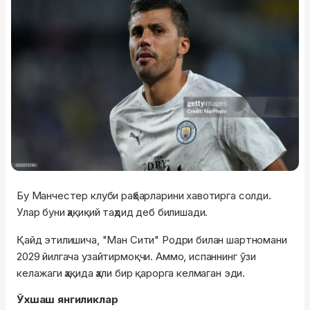
Бу Манчестер клуби раҳбарларини хавотирга солди.
Улар буни ҳақиқий таҳдид деб билишади.
Қайд этилишича, "Ман Сити" Родри билан шартномани
2029 йилгача узайтирмоқчи. Аммо, испаннинг ўзи
келажаги ҳақида ҳали бир қарорга келмаган эди.
Ўхшаш янгиликлар