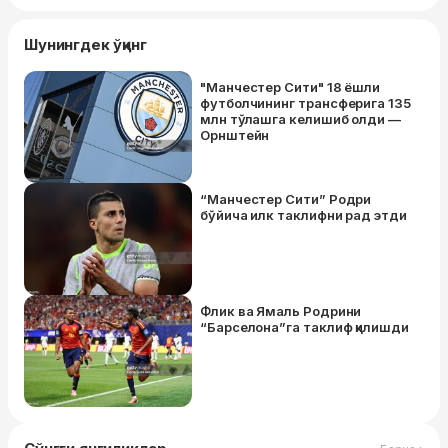
Шунингдек ўқинг
"Манчестер Сити" 18 ёшли
футболчининг трансферига 135
млн тўлашга келишиб олди —
Орнштейн
“Манчестер Сити” Родри
бўйича илк таклифни рад этди
Флик ва Ямаль Родрини
“Барселона”га таклиф қилишди