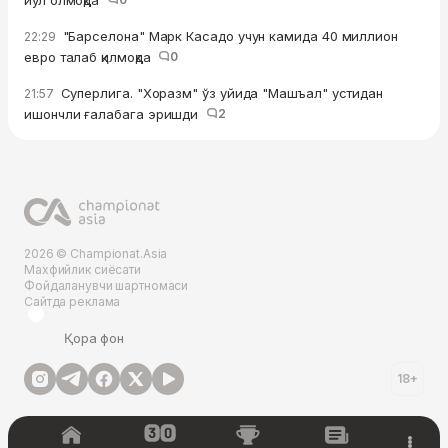
йўл олмоқда
"Барселона" Марк Касадо учун камида 40 миллион
22:29
евро талаб қилмоқда
0
Суперлига. "Хоразм" ўз уйида "Машъал" устидан
21:57
ишончли ғалабага эришди
2
2026 © Championat.Asia
Махфийлик сиёсати
Фойдаланувчи шартномаси
Сайтда реклама
Қора фон
18+