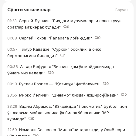
Сўнгги янгиликлар
Барча ›
Сергей Лушчан: "Биздаги муаммоларни санаш учун
01:23
соатлар вақт керак бўлади"
0
Сергей Токов: "Ғалабага лойиқ эдик"
0
01:08
Тимур Кападзе: "Сурхон" осонликча очко
00:57
бермаслигини билардик"
1
Анвар Ғофуров: "Бизнинг ҳам ўз майдонимизда
00:38
ўйнагимиз келади"
0
Руслан Розиев — "Қизилқум" футболчиси!
0
00:10
Мирко Йеличич: "Динамо" биздан яхшироқ ўйнади"
2
23:55
Вадим Абрамов: "83-дақиқада "Локомотив" футболчиси
23:29
ўз жарима майдончасида қўл билан ўйнаганини ВАР
кўрмади"
0
Исмаэль Беннасер "Милан"ни тарк этди, у Осиё сари
22:59
0