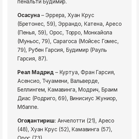
пенальти Будимир.
Осасуна
– Эррера, Хуан Крус
(Бретонес, 59), Эррандо, Катена, Аресо
(Пенья, 59), Орос, Торро, Монкайола
(Муньос, 79), Сарагоса (Мойсес Гомес,
79), Рубен Гарсия, Будимир (Рауль
Гарсия, 87).
Реал Мадрид
– Куртуа, Фран Гарсия,
Асенсио, Тчуамени, Вальверде,
Беллингем, Камавинга, Модрич, Браим
Диас (Родриго, 69), Винисиус Жуниор,
Мбаппе.
Огоҳлантириш
: Анчелотти (21), Аресо
(48), Хуан Крус (52), Камавинга (57),
Орос (73).