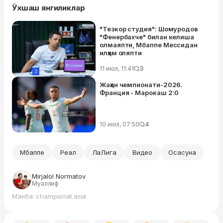
Ўхшаш янгиликлар
"Тезкор студия": Шомуродов
"Фенербахче" билан келиша
олмаяпти, Мбаппе Мессидан
илҳом оляпти
11 июл, 11:41
3
Жаҳон чемпионати-2026.
Франция - Марокаш 2:0
10 июл, 07:50
4
Мбаппе
Реал
ЛаЛига
Видео
Осасуна
Mirjalol Normatov
Муаллиф
Манба: championat.asia