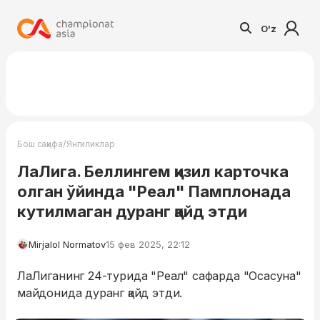
O'z
/
Бош саҳифа
Янгиликлар
ЛаЛига. Беллингем қизил карточка
олган ўйинда "Реал" Памплонада
кутилмаган дуранг қайд этди
Mirjalol Normatov
15 фев 2025, 22:12
ЛаЛиганинг 24-турида "Реал" сафарда "Осасуна"
майдонида дуранг қайд этди.