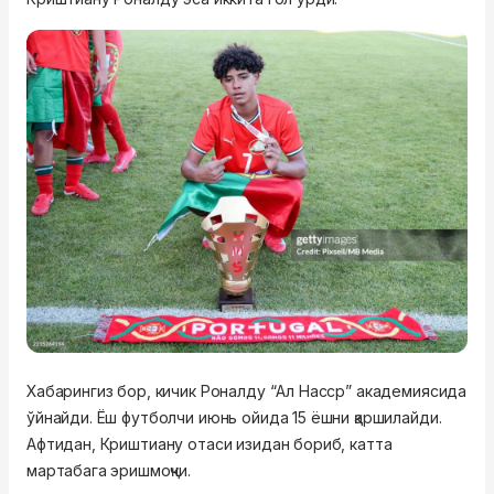
Хабарингиз бор, кичик Роналду “Ал Насср” академиясида
ўйнайди. Ёш футболчи июнь ойида 15 ёшни қаршилайди.
Афтидан, Криштиану отаси изидан бориб, катта
мартабага эришмоқчи.