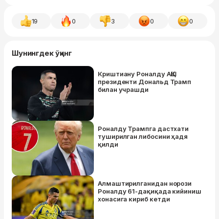
19
0
3
0
0
Шунингдек ўқинг
Криштиану Роналду АҚШ
президенти Дональд Трамп
билан учрашди
Роналду Трампга дастхати
туширилган либосини ҳадя
қилди
Алмаштирилганидан норози
Роналду 61-дақиқада кийиниш
хонасига кириб кетди