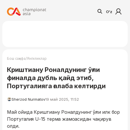
O'z
/
Бош саҳифа
Янгиликлар
Криштиану Роналдунинг ўғли
финалда дубль қайд этиб,
Португалияга ғалаба келтирди
Sherzod Nurmatov
19 май 2025, 11:52
Май ойида Криштиану Роналдунинг ўғли илк бор
Португалия U-15 терма жамоасидан чақирув
олди.