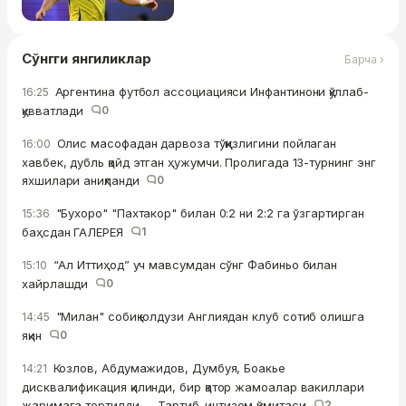
Сўнгги янгиликлар
Барча ›
Аргентина футбол ассоциацияси Инфантинони қўллаб-
16:25
қувватлади
0
Олис масофадан дарвоза тўққизлигини пойлаган
16:00
хавбек, дубль қайд этган ҳужумчи. Пролигада 13-турнинг энг
яхшилари аниқланди
0
"Бухоро" "Пахтакор" билан 0:2 ни 2:2 га ўзгартирган
15:36
баҳсдан ГАЛЕРЕЯ
1
“Ал Иттиҳод” уч мавсумдан сўнг Фабиньо билан
15:10
хайрлашди
0
"Милан" собиқ юлдузи Англиядан клуб сотиб олишга
14:45
яқин
0
Козлов, Абдумажидов, Думбуя, Боакье
14:21
дисквалификация қилинди, бир қатор жамоалар вакиллари
жаримага тортилди — Тартиб-интизом қўмитаси
2