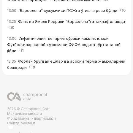
“Барселона” ҳужумчиси ПСЖга ўтишга рози бўлди
0
13:50
Флик ва Ямаль Родрини “Барселона”га таклиф қилишди
13:25
0
Инфантинонинг кечирим сўраши камлик қилади:
13:00
Футболчилар касаба уюшмаси ФИФА олдига тўртта талаб
қўйди
1
Форлан Уругвай ёшлар ва асосий терма жамоаларини
12:35
бошқаради
0
2026 © Championat.Asia
Махфийлик сиёсати
Фойдаланувчи шартномаси
Сайтда реклама