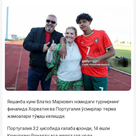
Якшанба куни Влатко Маркович номидаги турнирнинг
финалида Хорватия ва Португалия ўсмирлар терма
жамоалари тўқнаш келишди.
Португалия 3:2 ҳисобида ғалаба қозонди, 14 ёшли
Криштиану Роналду эса иккита гол урди.