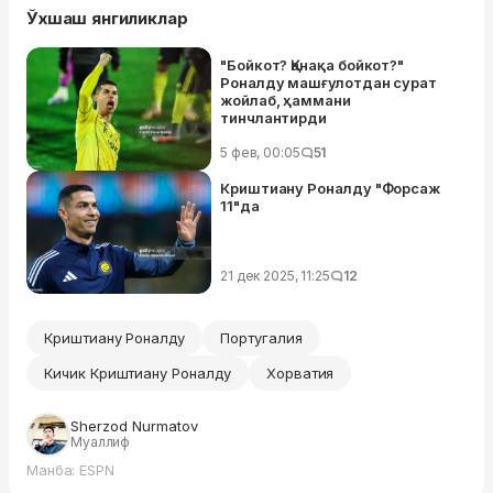
Ўхшаш янгиликлар
"Бойкот? Қанақа бойкот?"
Роналду машғулотдан сурат
жойлаб, ҳаммани
тинчлантирди
5 фев, 00:05
51
Криштиану Роналду "Форсаж
11"да
21 дек 2025, 11:25
12
Криштиану Роналду
Португалия
Кичик Криштиану Роналду
Хорватия
Sherzod Nurmatov
Муаллиф
Манба: ESPN