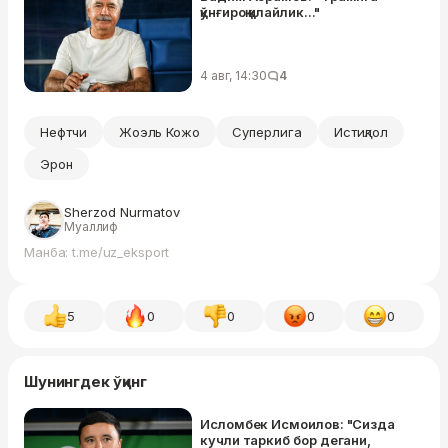
қўнғироқ қилайлик..."
4 авг, 14:30
4
Нефтчи
Жоэль Кожо
Суперлига
Истиқлол
Эрон
Sherzod Nurmatov
Муаллиф
Манба: t.me/uz_eksport
5
0
0
0
0
Шунингдек ўқинг
Исломбек Исмоилов: "Сизда
кучли таркиб бор дегани,