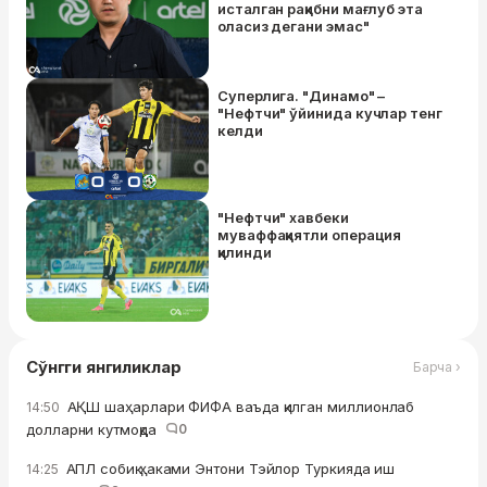
исталган рақибни мағлуб эта
оласиз дегани эмас"
Суперлига. "Динамо" –
"Нефтчи" ўйинида кучлар тенг
келди
"Нефтчи" хавбеки
муваффақиятли операция
қилинди
Сўнгги янгиликлар
Барча ›
АҚШ шаҳарлари ФИФА ваъда қилган миллионлаб
14:50
долларни кутмоқда
0
АПЛ собиқ ҳаками Энтони Тэйлор Туркияда иш
14:25