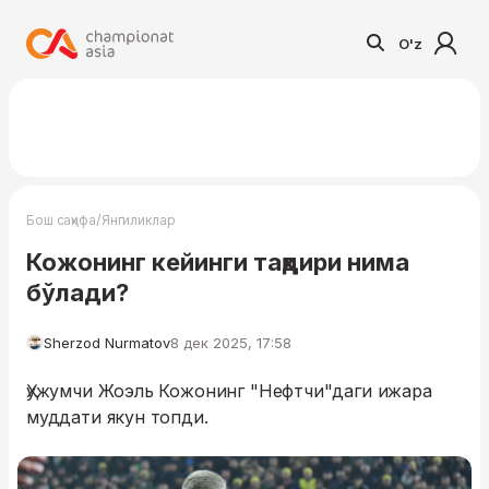
O'z
/
Бош саҳифа
Янгиликлар
Кожонинг кейинги тақдири нима
бўлади?
Sherzod Nurmatov
8 дек 2025, 17:58
Ҳужумчи Жоэль Кожонинг "Нефтчи"даги ижара
муддати якун топди.