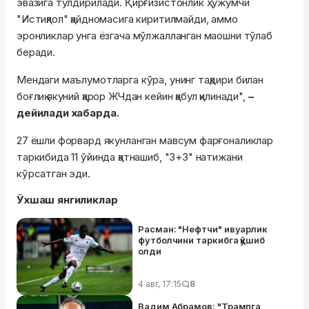
эвазига тўлдирилади. Қирғизистонлик ҳужумчи
"Истиқлол" қайдномасига киритилмайди, аммо
эронликлар унга ёзгача мўлжалланган маошни тўлаб
беради.
Мендаги маълумотларга кўра, унинг тақдири билан
боғлиқ якуний қарор ЖЧдан кейин қабул қилинади",
–
дейилади хабарда.
27 ёшли форвард якунланган мавсум фарғоналиклар
таркибида 11 ўйинда қатнашиб, "3+3" натижани
кўрсатган эди.
Ўхшаш янгиликлар
Расман: "Нефтчи" ивуарлик
футболчини таркибга қўшиб
олди
4 авг, 17:15
8
Вадим Абрамов: "Трампга