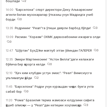
бошлади
2
“Барселона” спорт директори Деку Альвареснинг
14:00
агенти билан музокаралар ўтказиш учун Мадридга учиб
борди
0
Родрининг “Реал”га ўтиши деярли барбод бўлди!
3
13:35
Расман: "Хоразм" ОКМК дарвозабонини ижарага олди
13:09
0
"Шўртан" БухДУни мағлуб этган ўйиндан ГАЛЕРЕЯ
0
12:47
Эмери Мартинеснинг “Астон Вилла”даги келажаги
12:35
бўйича бир қарорга келди
0
“Ҳеч ким клубдан устун эмас”: “Реал” Винисиусга
12:10
ультиматум қўйди
2
“Барселона” Родри учун курашдан чиқди: бунга учта
11:45
сабаб бор
0
"Рома" Бразилия терма жамоаси юлдузини сафига
11:20
қўшиб олмоқчи — у "Реал"дан кетишни хоҳламоқда
3