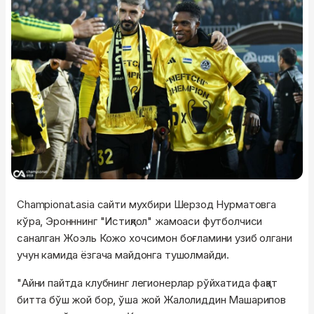
Championat.asia сайти мухбири Шерзод Нурматовга
кўра, Эронннинг "Истиқлол" жамоаси футболчиси
саналган Жоэль Кожо хочсимон боғламини узиб олгани
учун камида ёзгача майдонга тушолмайди.
"Айни пайтда клубнинг легионерлар рўйхатида фақат
битта бўш жой бор, ўша жой Жалолиддин Машарипов