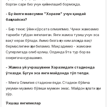
борган сари биз учун қийинлашиб бормоқда.
- Бу йилги мавсумни "Хоразм" учун қандай
баҳолайсиз?
- Бир текис ўйин кўрсата олмаяпмиз. Чунки жамоамиз
таркиби тубдан янгиланган. Янги жамоа тузиш учун эса
вақт керак бўлади. Аммо бизга ҳеч ким алоҳида вақт
бермаслигини ҳам биламиз. Мақсадимиз - жамоани
Суперлигада олиб қолиш. Олдинда 9та тур бор ва
охиригача курашамиз.
- Жамоа уй учрашувини Хоразмдаги стадионда
ўтказди. Бугун эса янги майдонда тўп тепди.
- Менга Олимпия стадиони ёқди. Стадион бўйича
умуман муаммо бўлиши мумкин эмас. Майдон ҳолати ҳам
зўр.
Ўхшаш янгиликлар