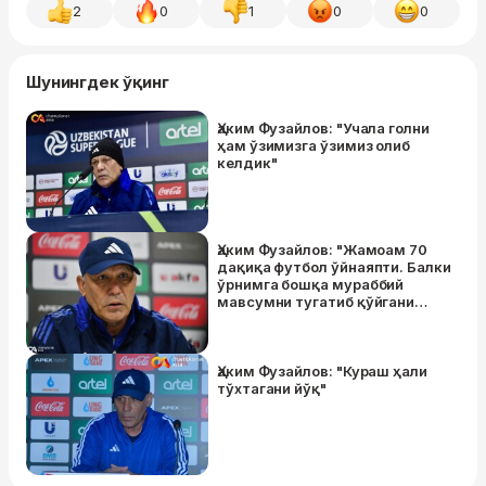
2
0
1
0
0
Шунингдек ўқинг
Ҳаким Фузайлов: "Учала голни
ҳам ўзимизга ўзимиз олиб
келдик"
Ҳаким Фузайлов: "Жамоам 70
дақиқа футбол ўйнаяпти. Балки
ўрнимга бошқа мураббий
мавсумни тугатиб қўйгани
маъқулдир"
Ҳаким Фузайлов: "Кураш ҳали
тўхтагани йўқ"