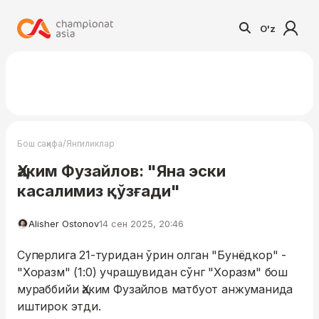
O'z
/
Бош саҳифа
Янгиликлар
Ҳаким Фузайлов: "Яна эски
касалимиз қўзғади"
Alisher Ostonov
14 сен 2025, 20:46
Суперлига 21-туридан ўрин олган "Бунёдкор" -
"Хоразм" (1:0) учрашувидан сўнг "Хоразм" бош
мураббийи Ҳаким Фузайлов матбуот анжуманида
иштирок этди.