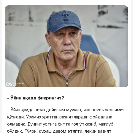
- Ўйин ҳақида фикрингиз?
- Ўйин ҳақида нима дейишим муикин, яна эски касалимиз
қўзғади. Ўзимиз яратган вазиятлардан фойдалана
олмадик. Бунинг устига битта гол ўтказиб, мағлуб
бўлдик. Тўғри, кураш давом этяпти, лекин вазият