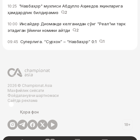
"Навбаҳор" мухлиси Абдулло Аҳмедов яқинларига
10:25
ҳамдардлик билдирамиз
2
Инсайдер Диоманде келганидан сўнг "Реал"ни тарк
10:00
этадиган ўйинчи номини айтди
2
Суперлига. “Сурхон” – “Навбаҳор” 0:1
1
09:45
2026 © Championat.Asia
Махфийлик сиёсати
Фойдаланувчи шартномаси
Сайтда реклама
Қора фон
18+