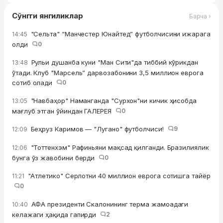
Сўнгги янгиликлар
Барча ›
"Сельта" “Манчестер Юнайтед” футболчисини ижарага
14:45
олди
0
Рульи душанба куни "Ман Сити"да тиббий кўрикдан
13:48
ўтади. Клуб "Марсель” дарвозабонини 3,5 миллион еврога
сотиб олади
0
"Навбаҳор" Наманганда "Сурхон"ни кичик ҳисобда
13:05
мағлуб этган ўйиндан ГАЛЕРЕЯ
0
Беҳруз Каримов — "Лугано" футболчиси!
9
12:09
"Тоттенхэм" Рафиньяни мақсад қилганди. Бразилиялик
12:06
бунга ўз жавобини берди
0
"Атлетико" Серлотни 40 миллион еврога сотишга тайёр
11:21
0
АФА президенти Скалонининг терма жамоадаги
10:40
келажаги ҳақида гапирди
2