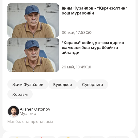
Ҳаким Фузайлов - "Қирғизолтин"
бош мураббийи
30 май, 17:53
0
"Хоразм" собиқ устози қирғиз
жамоаси бош мураббийига
айланди
26 май, 13:45
0
Ҳаким Фузайлов
Бунёдкор
Суперлига
Хоразм
Alisher Ostonov
Муаллиф
Манба: championat.asia