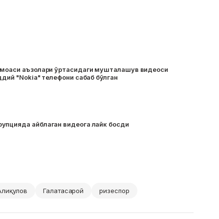
амоаси аъзолари ўртасидаги мушталашув видеоси
ддий "Nokia" телефони сабаб бўлган
упцияда айблаган видеога лайк босди
Алиқулов
Галатасарой
ризеспор