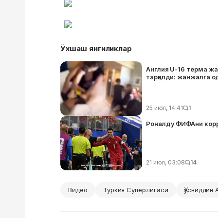
Ўхшаш янгиликлар
Англия U-16 терма ж
тарқалди: жанжалга о
25 июл, 14:41
1
Роналду ФИФАни корр
21 июл, 03:08
14
Видео
Туркия Суперлигаси
Ҳусниддин 