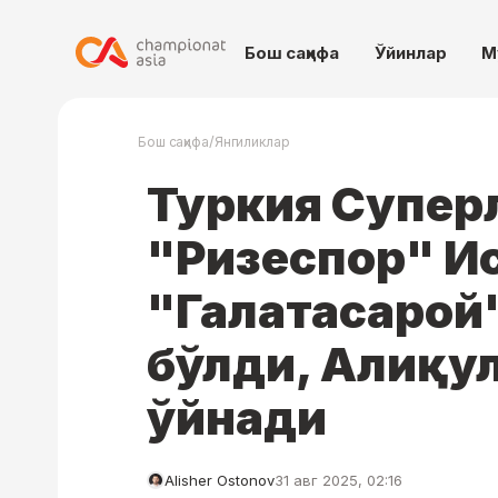
Бош саҳифа
Ўйинлар
М
/
Бош саҳифа
Янгиликлар
Туркия Супер
"Ризеспор" И
"Галатасарой"
бўлди, Алиқул
ўйнади
Alisher Ostonov
31 авг 2025, 02:16