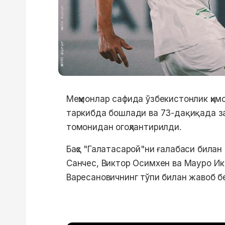
Меҳмонлар сафида ўзбекистонлик ҳим
таркибда бошлади ва 73-дақиқада за
томонидан огоҳлантирилди.
Баҳс "Галатасарой"ни ғалабаси била
Санчес, Виктор Осимхен ва Мауро Ик
Варесановичнинг тўпи билан жавоб б