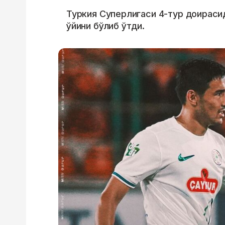
Туркия Суперлигаси 4-тур доираси
ўйини бўлиб ўтди.