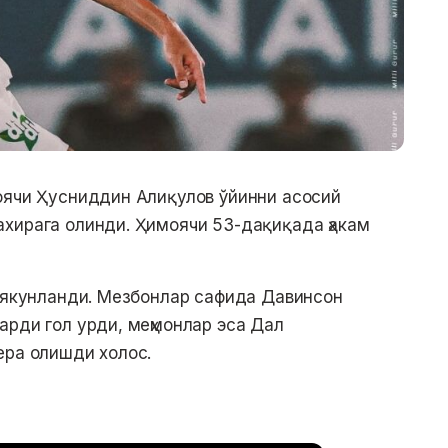
оячи Ҳусниддин Алиқулов ўйинни асосий
хирага олинди. Ҳимоячи 53-дақиқада ҳакам
н якунланди. Мезбонлар сафида Давинсон
арди гол урди, меҳмонлар эса Дал
ера олишди холос.