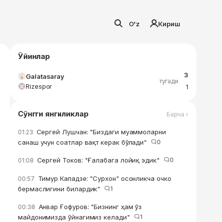
O'z
Кириш
Ўйинлар
3
Galatasaray
тугади
Rizespor
1
Сўнгги янгиликлар
Барча ›
Сергей Лушчан: "Биздаги муаммоларни
01:23
санаш учун соатлар вақт керак бўлади"
0
Сергей Токов: "Ғалабага лойиқ эдик"
0
01:08
Тимур Кападзе: "Сурхон" осонликча очко
00:57
бермаслигини билардик"
1
Анвар Ғофуров: "Бизнинг ҳам ўз
00:38
майдонимизда ўйнагимиз келади"
1