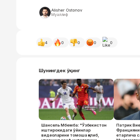
Alisher Ostonov
Муаллиф
4
0
0
0
0
Шунингдек ўқинг
Шансель Мбемба: "Ўзбекистон
Патрик Вие
иштирокидаги ўйинлар
Францияни
видеоларини томоша қилиб,
етарлича с