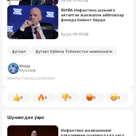
бугун, 10:40
2
ФИФА Инфантино шаънига
айтилган жанжалли айбловлар
фонида баёнот берди
бугун, 09:10
0
футзал
футзал бўйича Ўзбекистон чемпионати
Khoja
Муаллиф
Манба: Futsal_Uzbekistan
0
0
0
0
0
Шунингдек ўқинг
Инфантино жазманининг
лавозимини оширишда ва унга