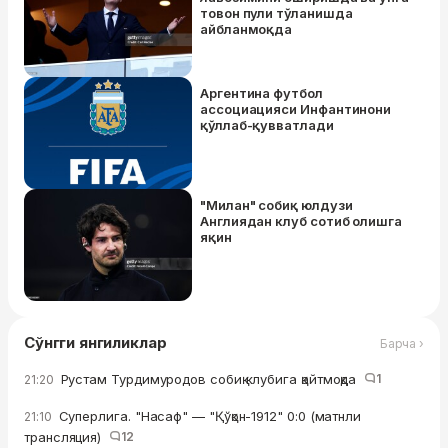
товон пули тўланишда
айбланмоқда
Аргентина футбол
ассоциацияси Инфантинони
қўллаб-қувватлади
"Милан" собиқ юлдузи
Англиядан клуб сотиб олишга
яқин
Сўнгги янгиликлар
Барча ›
Рустам Турдимуродов собиқ клубига қайтмоқда
1
21:20
Суперлига. "Насаф" — "Қўқон-1912" 0:0 (матнли
21:10
трансляция)
12