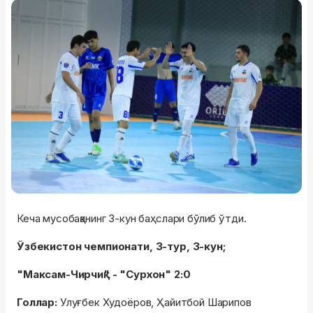
Кеча мусобақанинг 3-кун баҳслари бўлиб ўтди.
Ўзбекистон чемпионати, 3-тур, 3-кун;
"Максам-Чирчиқ" - "Сурхон" 2:0
Голлар:
Улуғбек Худоёров, Ҳайитбой Шарипов