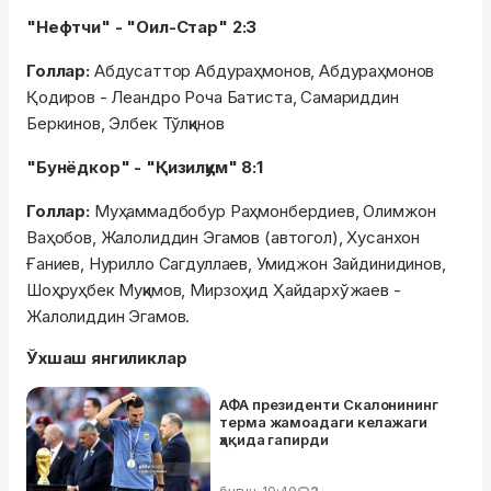
"Нефтчи" - "Оил-Стар" 2:3
Голлар:
Абдусаттор Абдураҳмонов, Абдураҳмонов
Қодиров - Леандро Роча Батиста, Самариддин
Беркинов, Элбек Тўлқинов
"Бунёдкор" - "Қизилқум" 8:1
Голлар:
Муҳаммадбобур Раҳмонбердиев, Олимжон
Ваҳобов, Жалолиддин Эгамов (автогол), Хусанхон
Ғаниев, Нурилло Сагдуллаев, Умиджон Зайдинидинов,
Шоҳруҳбек Муқимов, Мирзоҳид Ҳайдархўжаев -
Жалолиддин Эгамов.
Ўхшаш янгиликлар
АФА президенти Скалонининг
терма жамоадаги келажаги
ҳақида гапирди