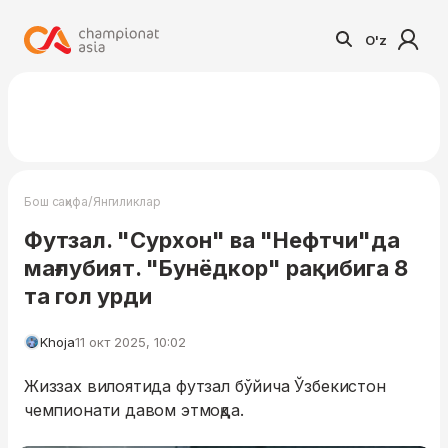
O'z
/
Бош саҳифа
Янгиликлар
Футзал. "Сурхон" ва "Нефтчи"да
мағлубият. "Бунёдкор" рақибига 8
та гол урди
Khoja
11 окт 2025, 10:02
Жиззах вилоятида футзал бўйича Ўзбекистон
чемпионати давом этмоқда.