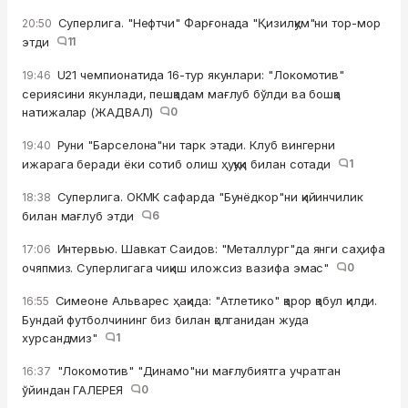
Суперлига. "Нефтчи" Фарғонада "Қизилқум"ни тор-мор
20:50
этди
11
U21 чемпионатида 16-тур якунлари: "Локомотив"
19:46
сериясини якунлади, пешқадам мағлуб бўлди ва бошқа
натижалар (ЖАДВАЛ)
0
Руни "Барселона"ни тарк этади. Клуб вингерни
19:40
ижарага беради ёки сотиб олиш ҳуқуқи билан сотади
1
Суперлига. ОКМК сафарда "Бунёдкор"ни қийинчилик
18:38
билан мағлуб этди
6
Интервью. Шавкат Саидов: "Металлург"да янги саҳифа
17:06
очяпмиз. Суперлигага чиқиш иложсиз вазифа эмас"
0
Симеоне Альварес ҳақида: "Атлетико" қарор қабул қилди.
16:55
Бундай футболчининг биз билан қолганидан жуда
хурсандмиз"
1
"Локомотив" "Динамо"ни мағлубиятга учратган
16:37
ўйиндан ГАЛЕРЕЯ
0