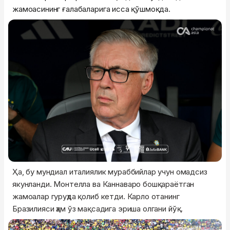
жамоасининг ғалабаларига ҳисса қўшмоқда.
Ҳа, бу мундиал италиялик мураббийлар учун омадсиз
якунланди. Монтелла ва Каннаваро бошқараётган
жамоалар гуруҳда қолиб кетди. Карло отанинг
Бразилияси ҳам ўз мақсадига эриша олгани йўқ.