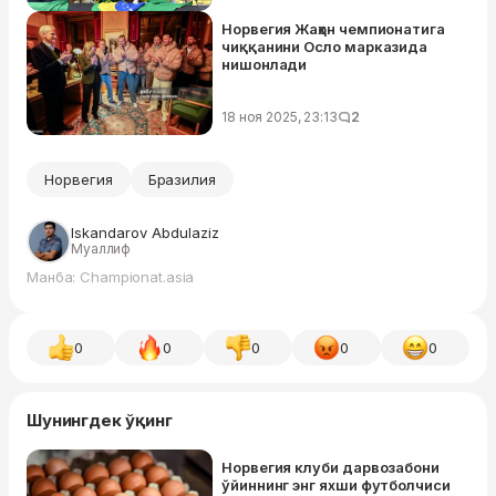
Норвегия Жаҳон чемпионатига
чиққанини Осло марказида
нишонлади
18 ноя 2025, 23:13
2
Норвегия
Бразилия
Iskandarov Abdulaziz
Муаллиф
Манба: Championat.asia
0
0
0
0
0
Шунингдек ўқинг
Норвегия клуби дарвозабони
ўйиннинг энг яхши футболчиси