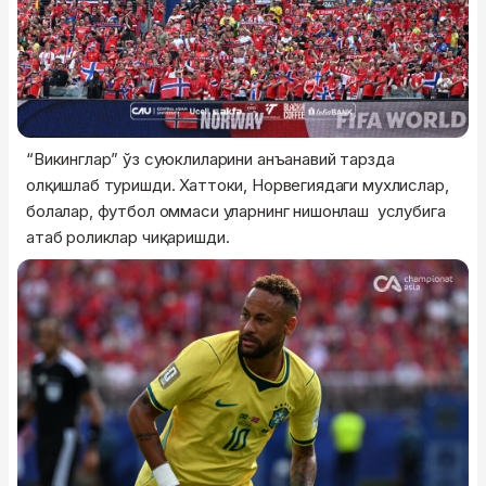
“Викинглар” ўз суюклиларини анъанавий тарзда
олқишлаб туришди. Хаттоки, Норвегиядаги мухлислар,
болалар, футбол оммаси уларнинг нишонлаш услубига
атаб роликлар чиқаришди.