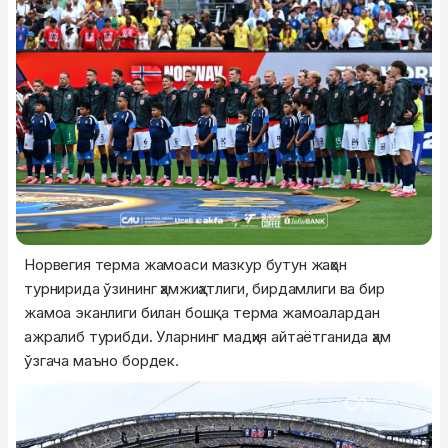
Норвегия терма жамоаси мазкур бутун жаҳон
турнирида ўзининг ҳамжиҳатлиги, бирдамлиги ва бир
жамоа эканлиги билан бошқа терма жамоалардан
ажралиб турибди. Уларнинг мадҳия айтаётганида ҳам
ўзгача маъно бордек.