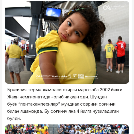
Бразилия терма жамоаси охирги маротаба 2002 йилги
Жаҳон чемпионатида ғолиб чиққан эди. Шундан
буён “пентакампеонлар” мундиал соврини соғинчи
билан яшамоқда. Бу соғиннч яна 4 йилга чўзиладиган
бўлди.