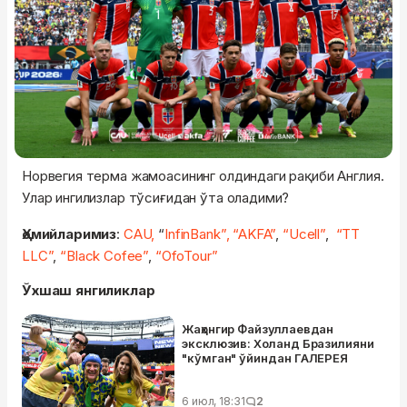
Норвегия терма жамоасининг олдиндаги рақиби Англия.
Улар ингилизлар тўсиғидан ўта оладими?
Ҳомийларимиз
:
CAU,
“
InfinBank”,
“AKFA”
,
“Ucell”
,
“TT
LLC”
,
“Black Cofee”
,
“OfoTour”
Ўхшаш янгиликлар
Жаҳонгир Файзуллаевдан
эксклюзив: Холанд Бразилияни
"кўмган" ўйиндан ГАЛЕРЕЯ
6 июл, 18:31
2