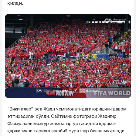
қилди.
“Викинглар” эса Жаҳон чемпионатидаги юришини давом
эттирадиган бўлди. Сайтимиз фотографи Жаҳонгир
Файзуллаев мазкур жамоалар ўртасидаги қарама-
қаршиликни тарихга ажойиб суратлар билан мухрлади.