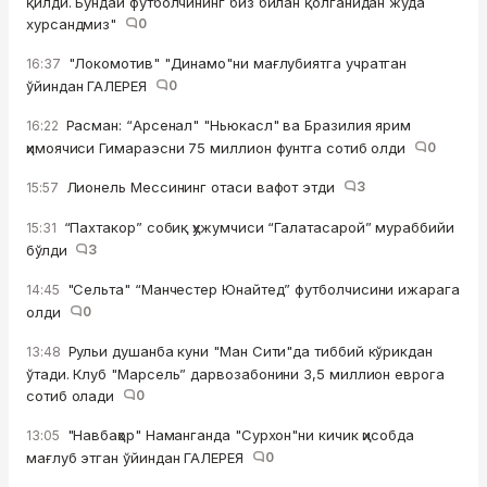
қилди. Бундай футболчининг биз билан қолганидан жуда
хурсандмиз"
0
"Локомотив" "Динамо"ни мағлубиятга учратган
16:37
ўйиндан ГАЛЕРЕЯ
0
Расман: “Арсенал" "Ньюкасл" ва Бразилия ярим
16:22
ҳимоячиси Гимараэсни 75 миллион фунтга сотиб олди
0
Лионель Мессининг отаси вафот этди
3
15:57
“Пахтакор” собиқ ҳужумчиси “Галатасарой” мураббийи
15:31
бўлди
3
"Сельта" “Манчестер Юнайтед” футболчисини ижарага
14:45
олди
0
Рульи душанба куни "Ман Сити"да тиббий кўрикдан
13:48
ўтади. Клуб "Марсель” дарвозабонини 3,5 миллион еврога
сотиб олади
0
"Навбаҳор" Наманганда "Сурхон"ни кичик ҳисобда
13:05
мағлуб этган ўйиндан ГАЛЕРЕЯ
0