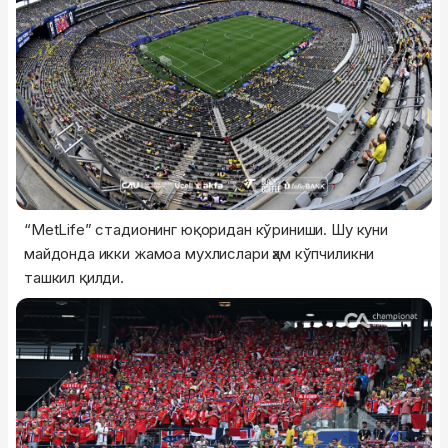
“MetLife” стадионинг юқоридан кўриниши. Шу куни
майдонда икки жамоа мухлислари ҳам кўпчиликни
ташкил қилди.