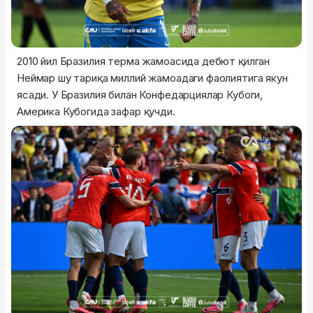
2010 йил Бразилия терма жамоасида дебют қилган
Неймар шу тариқа миллий жамоадаги фаолиятига якун
ясади. У Бразилия билан Конфедарциялар Кубоги,
Америка Кубогида зафар қучди.