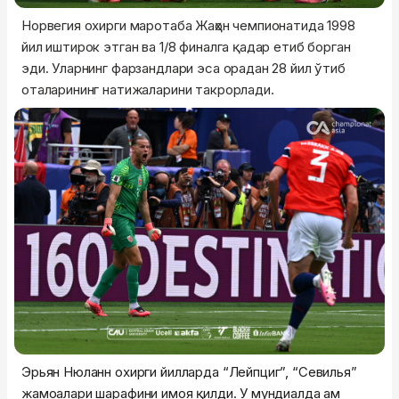
Норвегия охирги маротаба Жаҳон чемпионатида 1998
йил иштирок этган ва 1/8 финалга қадар етиб борган
эди. Уларнинг фарзандлари эса орадан 28 йил ўтиб
оталарининг натижаларини такрорлади.
Эрьян Нюланн охирги йилларда “Лейпциг”, “Севилья”
жамоалари шарафини ҳимоя қилди. У мундиалда ҳам