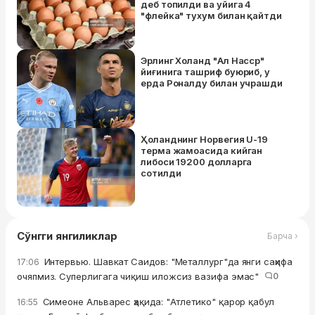
деб топилди ва уйига 4
"флейка" тухум билан қайтди
Эрлинг Холанд "Ал Насср"
йиғинига ташриф буюриб, у
ерда Роналду билан учрашди
Ҳоланднинг Норвегия U-19
терма жамоасида кийган
либоси 19200 долларга
сотилди
Сўнгги янгиликлар
Барча ›
Интервью. Шавкат Саидов: "Металлург"да янги саҳифа
17:06
очяпмиз. Суперлигага чиқиш иложсиз вазифа эмас"
0
Симеоне Альварес ҳақида: "Атлетико" қарор қабул
16:55