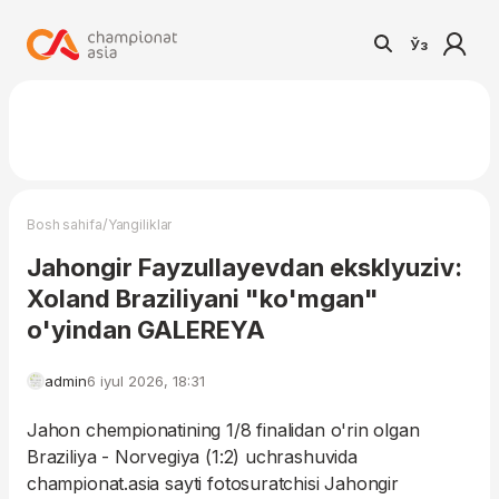
Ўз
/
Bosh sahifa
Yangiliklar
Jahongir Fayzullayevdan eksklyuziv:
Xoland Braziliyani "ko'mgan"
o'yindan GALEREYA
admin
6 iyul 2026, 18:31
Jahon chempionatining 1/8 finalidan o'rin olgan
Braziliya - Norvegiya (1:2) uchrashuvida
championat.asia sayti fotosuratchisi Jahongir