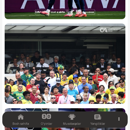
Bosh sahifa
O'yinlar
Musobaqalar
Yangiliklar