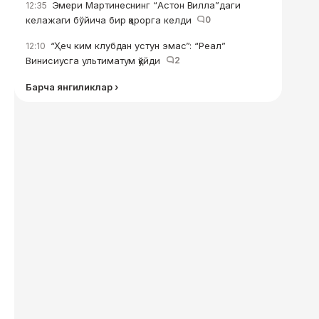
Эмери Мартинеснинг “Астон Вилла”даги
12:35
келажаги бўйича бир қарорга келди
0
“Ҳеч ким клубдан устун эмас”: “Реал”
12:10
Винисиусга ультиматум қўйди
2
Барча янгиликлар ›