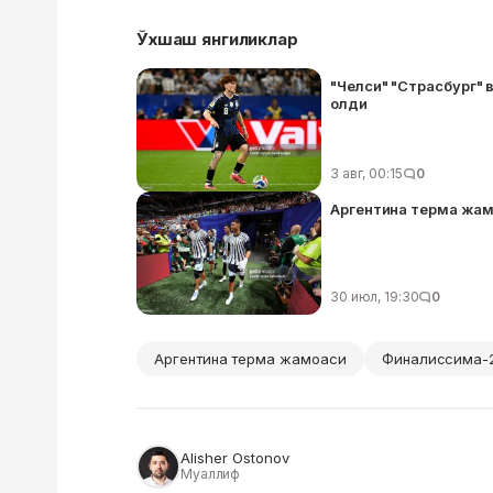
Ўхшаш янгиликлар
"Челси" "Страсбург" 
олди
3 авг, 00:15
0
Аргентина терма жам
30 июл, 19:30
0
Аргентина терма жамоаси
Финалиссима-
Alisher Ostonov
Муаллиф