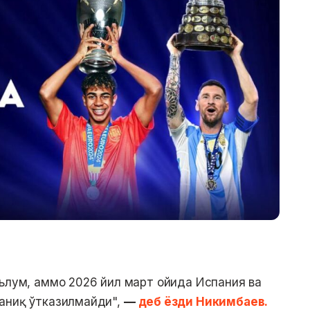
аълум, аммо 2026 йил март ойида Испания ва
 аниқ ўтказилмайди",
—
деб ёзди Никимбаев.