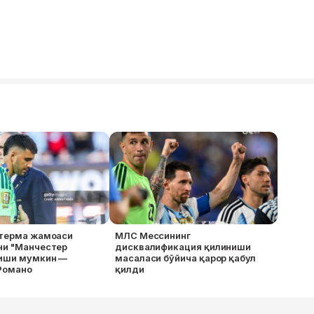
 терма жамоаси
МЛС Мессининг
ни "Манчестер
дисквалификация қилиниши
тиши мумкин —
масаласи бўйича қарор қабул
Романо
қилди