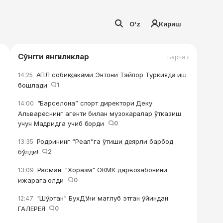
O'z
Кириш
Сўнгги янгиликлар
Барча ›
АПЛ собиқ ҳаками Энтони Тэйлор Туркияда иш
14:25
бошлади
1
“Барселона” спорт директори Деку
14:00
Альвареснинг агенти билан музокаралар ўтказиш
учун Мадридга учиб борди
0
Родрининг “Реал”га ўтиши деярли барбод
13:35
бўлди!
2
Расман: "Хоразм" ОКМК дарвозабонини
13:09
ижарага олди
0
"Шўртан" БухДУни мағлуб этган ўйиндан
12:47
ГАЛЕРЕЯ
0