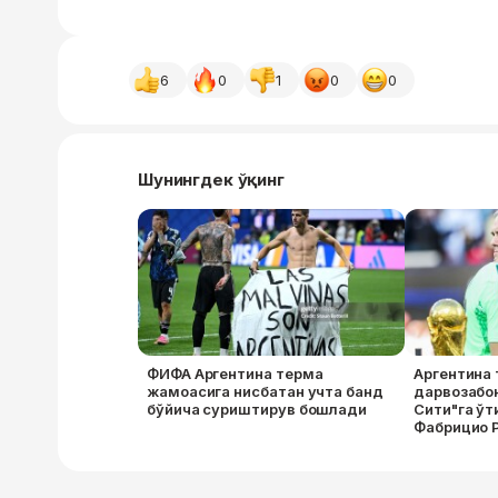
6
0
1
0
0
Шунингдек ўқинг
ФИФА Аргентина терма
Аргентина
жамоасига нисбатан учта банд
дарвозабо
бўйича суриштирув бошлади
Сити"га ў
Фабрицио 