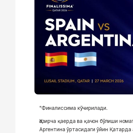
"Финалиссима кўчирилади.
Ҳозирча қаерда ва қачон бўлиши ном
Аргентина ўртасидаги ўйин Қатарда