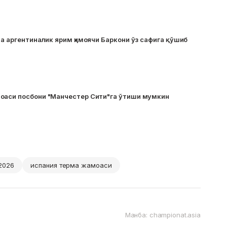
ва аргентиналик ярим ҳимоячи Баркони ўз сафига қўшиб
оаси посбони "Манчестер Сити"га ўтиши мумкин
2026
испания терма жамоаси
Манба: championat.asia