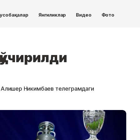
усобақалар
Янгиликлар
Видео
Фото
қўчирилди
с Алишер Никимбаев телеграмдаги