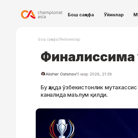
Бош саҳифа
Ўйинлар
М
/
Бош саҳифа
Янгиликлар
Финалиссима 
Alisher Ostonov
11 мар 2026, 21:39
Бу ҳақда ўзбекистонлик мутахасси
каналида маълум қилди.