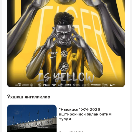
Ўхшаш янгиликлар
"Ньюкасл" ЖЧ-2026
иштирокчиси билан битим
тузди