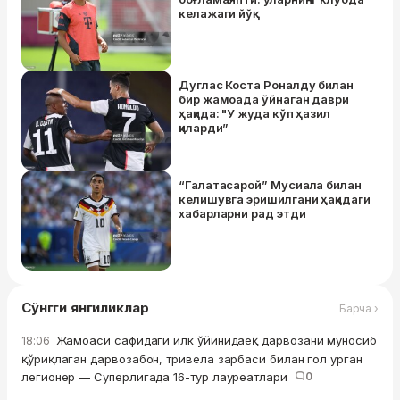
келажаги йўқ
Дуглас Коста Роналду билан
бир жамоада ўйнаган даври
ҳақида: "У жуда кўп ҳазил
қиларди”
“Галатасарой” Мусиала билан
келишувга эришилгани ҳақидаги
хабарларни рад этди
Сўнгги янгиликлар
Барча ›
Жамоаси сафидаги илк ўйинидаёқ дарвозани муносиб
18:06
қўриқлаган дарвозабон, тривела зарбаси билан гол урган
легионер — Суперлигада 16-тур лауреатлари
0