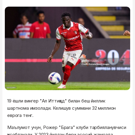
19 ёшли вингер "Ал Иттиҳод" билан беш йиллик
шартнома имзолади. Келишув суммани 32 миллион
еврога тенг.
Маълумот учун, Рожер "Брага" клуби тарбияланувчиси
ҳисобланади. У 2023 йилдан бери асосий жамоада