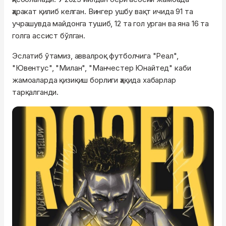
ҳаракат қилиб келган. Вингер ушбу вақт ичида 91 та
учрашувда майдонга тушиб, 12 та гол урган ва яна 16 та
голга ассист бўлган.
Эслатиб ўтамиз, аввалроқ футболчига "Реал",
"Ювентус", "Милан", "Манчестер Юнайтед" каби
жамоаларда қизиқиш борлиги ҳақида хабарлар
тарқалганди.