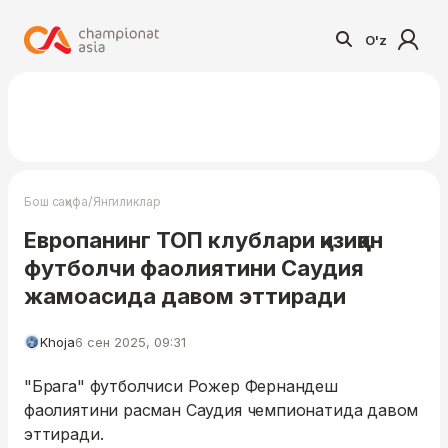
O'z
/
Бош саҳифа
Янгиликлар
Европанинг ТОП клублари қизиққан
футболчи фаолиятини Саудия
жамоасида давом эттиради
Khoja
6 сен 2025, 09:31
"Брага" футболчиси Рожер Фернандеш
фаолиятини расман Саудия чемпионатида давом
эттиради.