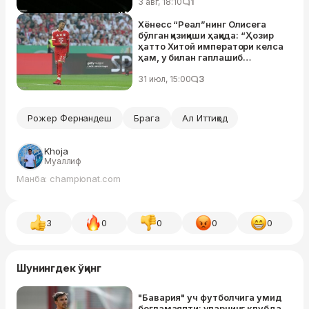
3 авг, 18:10
1
Хёнесс “Реал”нинг Олисега
бўлган қизиқиши ҳақида: “Ҳозир
ҳатто Хитой императори келса
ҳам, у билан гаплашиб
ўтирмаган бўлардик”
31 июл, 15:00
3
Рожер Фернандеш
Брага
Ал Иттиҳод
Khoja
Муаллиф
Манба: championat.com
3
0
0
0
0
Шунингдек ўқинг
"Бавария" уч футболчига умид
боғламаяпти: уларнинг клубда