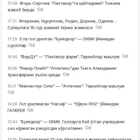
Игорь Сергеев "Пахтакор"га қайтадими? Тожиев
17:48
жавоб берди
0
Жгереная, Нуруллоев, Родич, Дориев, Одилов…
17:31
Суперлига 16-тур рамзий терма жамоаси
0
5 та гол урилган "Бунёдкор" — ОКМК ўйинидан
17:29
суратлар
2
"ФарДУ" — "Пахтакор фарм". Таркиблар маълум
0
16:40
"Ривер Плейт" "Атлетико"дан Тьяго Алмаданинг
15:58
трансферини эълон қилди
0
"Манчестер Сити" — "Атлетико". Таркиблар маълум
15:21
3
Гол урилмаган "Насаф" — "Қўқон-1912" ўйинидан
14:28
ГАЛЕРЕЯ
0
“Бунёдкор” — ОКМК. Голларга бой ўтган учрашувни
13:43
сиз кўрмаган ракурсдан кўрсатамиз
0
Суперлиганинг 17-тур ўйинларига ҳакамлар тайинланди,
13:25