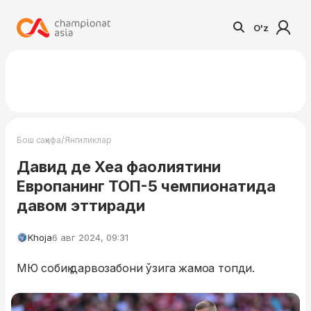
O'z
/
Бош саҳифа
Янгиликлар
Давид де Хеа фаолиятини
Европанинг ТОП-5 чемпионатида
давом эттиради
Khoja
6 авг 2024, 09:31
МЮ собиқ дарвозабони ўзига жамоа топди.