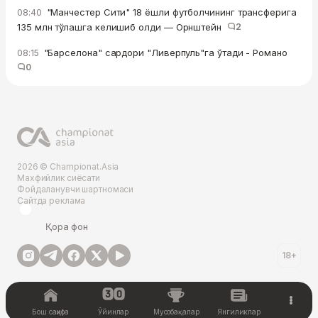
"Манчестер Сити" 18 ёшли футболчининг трансферига
08:40
135 млн тўлашга келишиб олди — Орнштейн
2
"Барселона" сардори "Ливерпуль"га ўтади - Романо
08:15
0
2026 © Championat.Asia
Махфийлик сиёсати
Фойдаланувчи шартномаси
Сайтда реклама
Қора фон
18+
Бош саҳифа
Ўйинлар
Мусобақалар
Янгиликлар