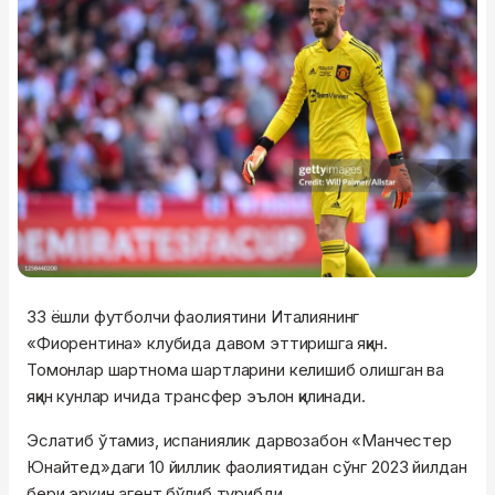
33 ёшли футболчи фаолиятини Италиянинг
«Фиорентина» клубида давом эттиришга яқин.
Томонлар шартнома шартларини келишиб олишган ва
яқин кунлар ичида трансфер эълон қилинади.
Эслатиб ўтамиз, испаниялик дарвозабон «Манчестер
Юнайтед»даги 10 йиллик фаолиятидан сўнг 2023 йилдан
бери эркин агент бўлиб турибди.