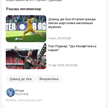
Ўхшаш янгиликлар
Давид де Хеа Италия гранди
билан шартнома имзолаши
мумкин
1 июн, 09:40
0
Пол Паркер: "Де Хеа қайтмаса
керак"
31 авг 2025, 15:52
3
Давид де Хеа
Фиорентина
Khoja
Муаллиф
Манба: championat.com