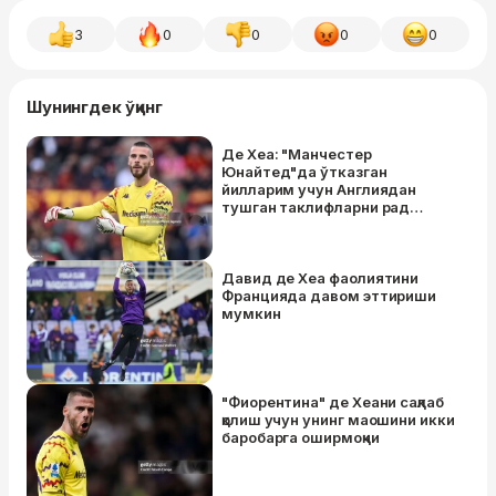
3
0
0
0
0
Шунингдек ўқинг
Де Хеа: "Манчестер
Юнайтед"да ўтказган
йилларим учун Англиядан
тушган таклифларни рад
этдим"
Давид де Хеа фаолиятини
Францияда давом эттириши
мумкин
"Фиорентина" де Хеани сақлаб
қолиш учун унинг маошини икки
баробарга оширмоқчи