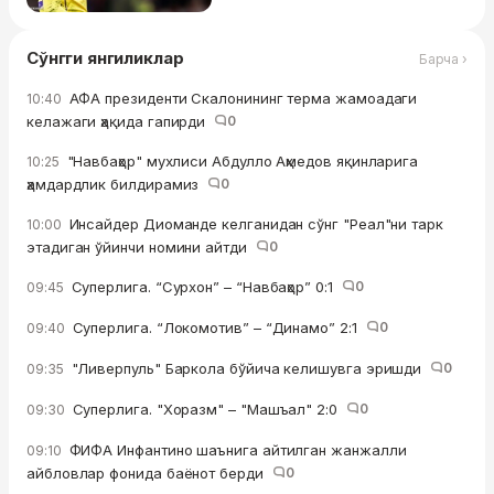
Сўнгги янгиликлар
Барча ›
АФА президенти Скалонининг терма жамоадаги
10:40
келажаги ҳақида гапирди
0
"Навбаҳор" мухлиси Абдулло Аҳмедов яқинларига
10:25
ҳамдардлик билдирамиз
0
Инсайдер Диоманде келганидан сўнг "Реал"ни тарк
10:00
этадиган ўйинчи номини айтди
0
Суперлига. “Сурхон” – “Навбаҳор” 0:1
0
09:45
Суперлига. “Локомотив” – “Динамо” 2:1
0
09:40
"Ливерпуль" Баркола бўйича келишувга эришди
0
09:35
Суперлига. "Хоразм" – "Машъал" 2:0
0
09:30
ФИФА Инфантино шаънига айтилган жанжалли
09:10
айбловлар фонида баёнот берди
0