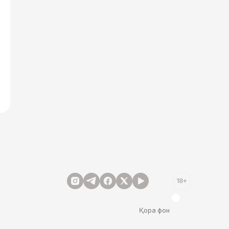
18+
Қора фон