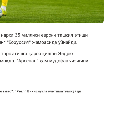
 нархи 35 миллион еврони ташкил этиши
инг "Боруссия" жамоасида ўйнайди.
 тарк этишга қарор қилган Эндрю
рмоқда. "Арсенал" ҳам мудофаа чизиғини
ун эмас”: “Реал” Винисиусга ультиматум қўйди