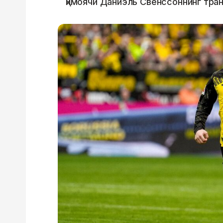
ҳимоячи Даниэль Свенссоннинг тра