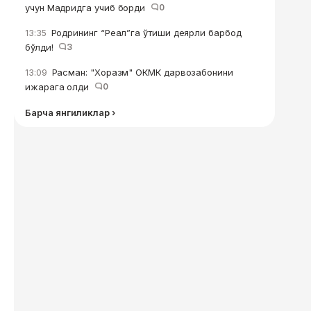
учун Мадридга учиб борди
0
Родрининг “Реал”га ўтиши деярли барбод
13:35
бўлди!
3
Расман: "Хоразм" ОКМК дарвозабонини
13:09
ижарага олди
0
Барча янгиликлар ›