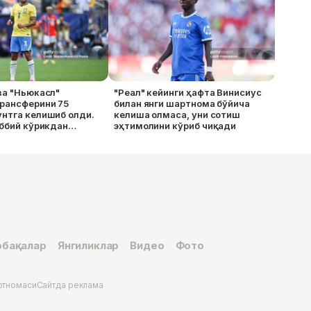
ва "Ньюкасл"
"Реал" кейинги ҳафта Винисиус
трансферини 75
билан янги шартнома бўйича
нтга келишиб олди.
келиша олмаса, уни сотиш
иббий кўрикдан
эҳтимолини кўриб чиқади
сат берилди
бақалар
Янгиликлар
Видео
Фото
ртномаси
Сайтда реклама