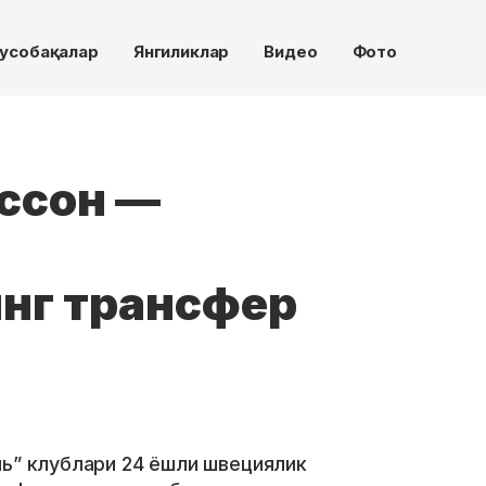
усобақалар
Янгиликлар
Видео
Фото
ссон —
нг трансфер
ль” клублари 24 ёшли швециялик