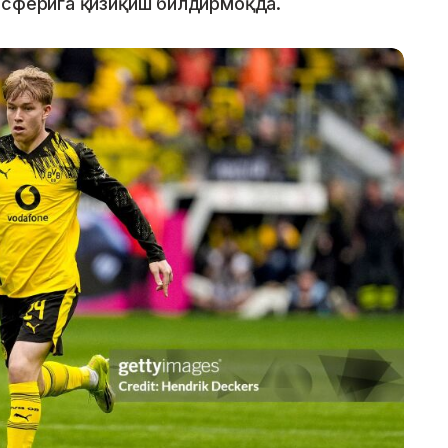
нсферига қизиқиш билдирмоқда.