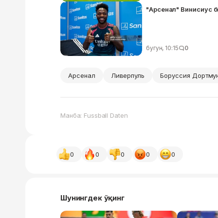
"Арсенал" Винисиус 
бугун, 10:15
0
Арсенал
Ливерпуль
Боруссия Дортму
Манба: Fussball Daten
0
0
0
0
0
Шунингдек ўқинг