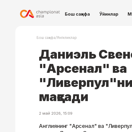
Бош саҳифа
Ўйинлар
М
/
Бош саҳифа
Янгиликлар
Даниэль Свен
"Арсенал" ва
"Ливерпул"ни
мақсади
2 май 2026, 15:09
Англиянинг "Арсенал" ва "Ливерпу