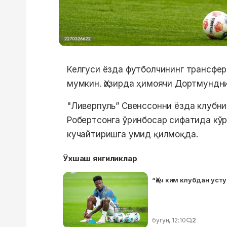
Келгуси ёзда футболчининг трансфер
мумкин. Ҳозирда ҳимоячи Дортмундн
"Ливерпуль” Свенссонни ёзда клубни
Робертсонга ўринбосар сифатида кў
кучайтиришга умид қилмоқда.
Ўхшаш янгиликлар
“Ҳеч ким клубдан уст
бугун, 12:10
2