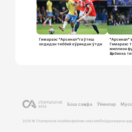
Гимараэс "Арсенал"га ўтиш
"Арсенал" 
олдидан тиббий кўрикдан ўтди
Гимараэс 
миллион фу
Ҳавбекка т
ўтишга рух
Бош саҳифа
Ўйинлар
Мусо
2026 © Championat.Asia
Махфийлик сиёсати
Фойдаланувчи ша