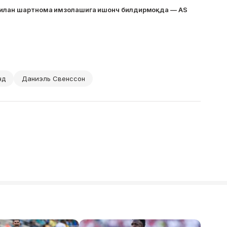
билан шартнома имзолашига ишонч билдирмоқда — AS
нд
Даниэль Свенссон