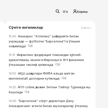
O'z
Кириш
Сўнгги янгиликлар
Барча ›
Альварес “Атлетико” раҳбарияти билан
15:40
учрашади — футболчи "Барселона"га ўтишни
хоҳламоқда
0
Инфантино федерация томонидан қўллаб-
15:15
қувватланиш эвазига Марокашга ЖЧ финалини
ўтказишни таклиф қилмоқда
0
АҚШ шаҳарлари ФИФА ваъда қилган
14:50
миллионлаб долларни кутмоқда
0
АПЛ собиқ ҳаками Энтони Тэйлор Туркияда иш
14:25
бошлади
2
“Барселона” спорт директори Деку
14:00
Альвареснинг агенти билан музокаралар ўтказиш