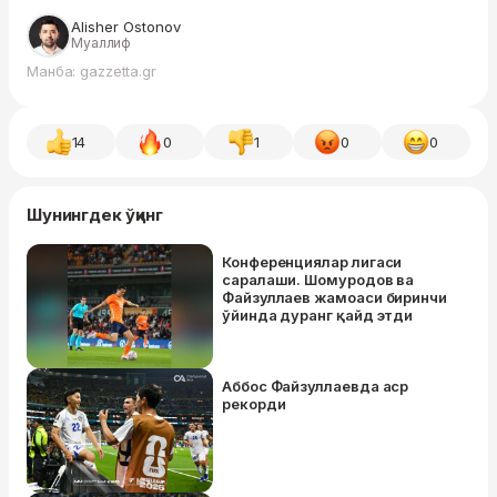
Alisher Ostonov
Муаллиф
Манба: gazzetta.gr
14
0
1
0
0
Шунингдек ўқинг
Конференциялар лигаси
саралаши. Шомуродов ва
Файзуллаев жамоаси биринчи
ўйинда дуранг қайд этди
Аббос Файзуллаевда аср
рекорди