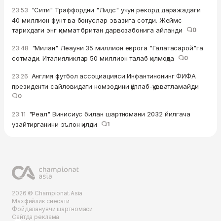
"Сити" Траффордни "Лидс" учун рекорд даражадаги
23:53
40 миллион фунт ва бонуслар эвазига сотди. Жеймс
тарихдаги энг қиммат британ дарвозабонига айланди
0
"Милан" Леауни 35 миллион еврога "Галатасарой"га
23:48
сотмади. Италияликлар 50 миллион талаб қилмоқда
0
Англия футбол ассоциацияси Инфантинонинг ФИФА
23:26
президенти сайловидаги номзодини қўллаб-қувватламайди
0
"Реал" Винисиус билан шартномани 2032 йилгача
23:11
узайтирганини эълон қилди
1
2026 © Championat.Asia
Махфийлик сиёсати
Фойдаланувчи шартномаси
Сайтда реклама