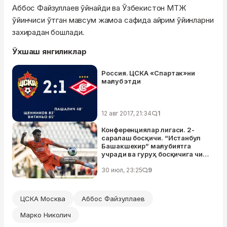
Аббос Файзуллаев ўйнайди ва Ўзбекистон МТЖ
ўйинчиси ўтган мавсум жамоа сафида айрим ўйинларни
захирадан бошлади.
Ўхшаш янгиликлар
Россия. ЦСКА «Спартак»ни
мағлуб этди
12 авг 2017, 21:34
1
Конференциялар лигаси. 2-
саралаш босқичи. “Истанбул
Башакшехир” мағлубиятга
учради ва гуруҳ босқичига чиқа
олмади
30 июл, 23:25
9
ЦСКА Москва
Аббос Файзуллаев
Марко Николич