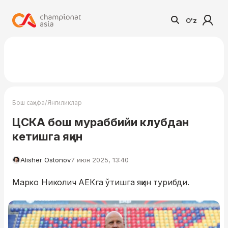
O'z
/
Бош саҳифа
Янгиликлар
ЦСКА бош мураббийи клубдан
кетишга яқин
Alisher Ostonov
7 июн 2025, 13:40
Марко Николич АЕКга ўтишга яқин турибди.