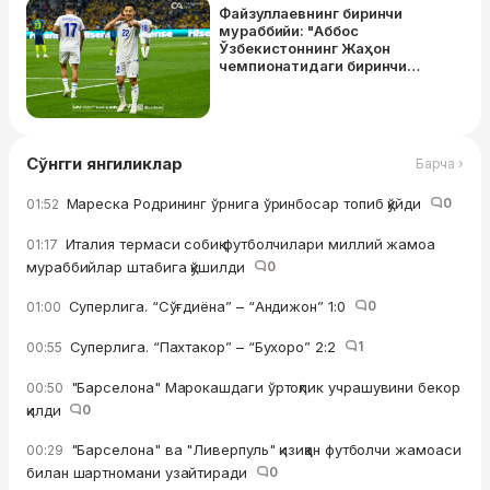
Файзуллаевнинг биринчи
мураббийи: "Аббос
Ўзбекистоннинг Жаҳон
чемпионатидаги биринчи
голини урганидан ниҳоятда
хурсандман"
Сўнгги янгиликлар
Барча ›
Мареска Родрининг ўрнига ўринбосар топиб қўйди
0
01:52
Италия термаси собиқ футболчилари миллий жамоа
01:17
мураббийлар штабига қўшилди
0
Суперлига. “Сўғдиёна” – “Андижон” 1:0
0
01:00
Суперлига. “Пахтакор” – “Бухоро” 2:2
1
00:55
"Барселона" Марокашдаги ўртоқлик учрашувини бекор
00:50
қилди
0
"Барселона" ва "Ливерпуль" қизиққан футболчи жамоаси
00:29
билан шартномани узайтиради
0