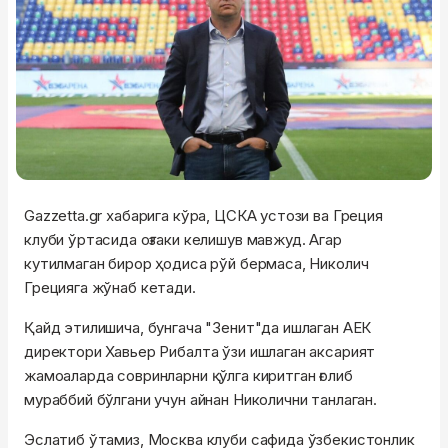
Gazzetta.gr хабарига кўра, ЦСКА устози ва Греция
клуби ўртасида оғзаки келишув мавжуд. Агар
кутилмаган бирор ҳодиса рўй бермаса, Николич
Грецияга жўнаб кетади.
Қайд этилишича, бунгача "Зенит"да ишлаган АЕК
директори Хавьер Рибалта ўзи ишлаган аксарият
жамоаларда совринларни қўлга киритган ғолиб
мураббий бўлгани учун айнан Николични танлаган.
Эслатиб ўтамиз, Москва клуби сафида ўзбекистонлик