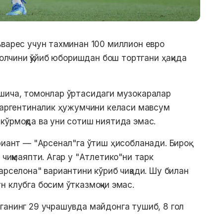
ьварес учун тахминан 100 миллион евро
болчини қўйиб юборишдан бош тортгани ҳақида
ишича, томонлар ўртасидаги музокаралар
и аргентиналик ҳужумчини келаси мавсум
кўрмоқда ва уни сотиш ниятида эмас.
риант — "Арсенал"га ўтиш ҳисобланади. Бироқ
 чиқмаяпти. Агар у "Атлетико"ни тарк
арселона" вариантини кўриб чиқади. Шу билан
н клубга босим ўтказмоқчи эмас.
ганинг 29 учрашувда майдонга тушиб, 8 гол