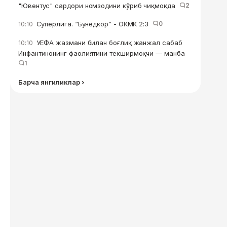
"Ювентус" сардори номзодини кўриб чиқмоқда
2
Суперлига. “Бунёдкор” - ОКМК 2:3
0
10:10
УЕФА жазмани билан боғлиқ жанжал сабаб
10:10
Инфантинонинг фаолиятини текширмоқчи — манба
1
Барча янгиликлар ›