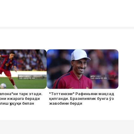
елона"ни тарк этади.
"Тоттенхэм" Рафиньяни мақсад
рни ижарага беради
қилганди. Бразилиялик бунга ўз
олиш ҳуқуқи билан
жавобини берди