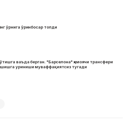
нг ўрнига ўринбосар топди
ўтишга ваъда берган. "Барселона" ҳимоячи трансфери
ишишга уриниши муваффақиятсиз тугади