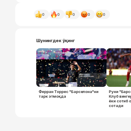
0
0
0
0
0
Шунингдек ўқинг
Ферран Торрес "Барселона"ни
Руни "Барс
тарк этмоқда
Клуб винге
ёки сотиб 
сотади