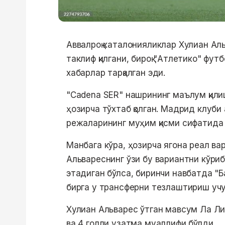
Аввалроқ каталонияликлар Хулиан Ал
таклиф қилгани, бироқ "Атлетико" фут
хабарлар тарқалган эди.
"Cadena SER" нашрининг маълум қил
ҳозирча тўхтаб қолган. Мадрид клуб
режаларининг муҳим қисми сифатида 
Манбага кўра, ҳозирча ягона реал ва
Альвареснинг ўзи бу вариантни кўриб
этадиган бўлса, биринчи навбатда "Б
бирга у трансферни тезлаштириш учу
Хулиан Альварес ўтган мавсум Ла Ли
ва 4 голли узатма муаллифи бўлди.