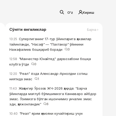
O'z
Кириш
Сўнгги янгиликлар
Барча ›
Суперлиганинг 17-тур ўйинларига ҳакамлар
13:25
тайинланди, "Насаф" — "Пахтакор" ўйинини
Нажафалиев бошқариб боради
0
"Манчестер Юнайтед" дарвозабони бошқа
12:58
клубга ўтди
0
"Реал" ёзда Александр-Арнолдни сотиш
12:20
ниятида эмас
1
Жаҳонгир Ўрозов ЖЧ-2026 ҳақида: “Барча
11:43
ўйинларда мағлуб бўлишимизга Каннаваро айбдор
эмас. Ўзимизга бўлган ишончимиз унчалик эмас
эди, ҳаяжонландик”
6
"Реал" ярим ҳимояни кучайтириш учун
10:40