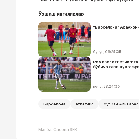
Ўхшаш янгиликлар
"Барселона" Араухони
бугун, 08:25
5
Ромеро "Атлетико"га 
бўйича келишувга эр
кеча, 23:24
0
Барселона
Атлетико
Хулиан Альварес
Манба: Cadena SER