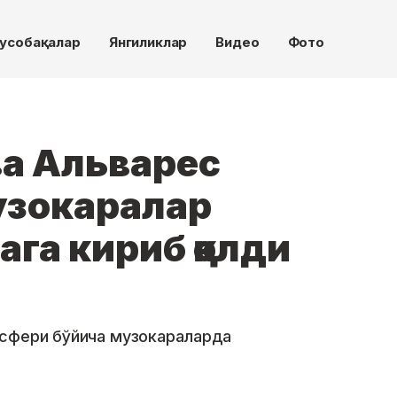
усобақалар
Янгиликлар
Видео
Фото
ва Альварес
узокаралар
ага кириб қолди
нсфери бўйича музокараларда