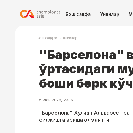
Бош саҳифа
Ўйинлар
М
/
Бош саҳифа
Янгиликлар
"Барселона" 
ўртасидаги м
боши берк кўч
5 июн 2026, 23:16
"Барселона" Хулиан Альварес тра
силжишга эриша олмаяпти.