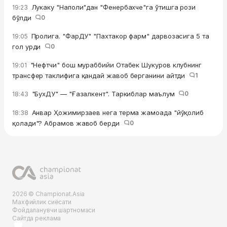
Лукаку "Наполи"дан "Фенербахче"га ўтишга рози
19:23
бўлди
0
Пролига. "ФарДУ" "Пахтакор фарм" дарвозасига 5 та
19:05
гол урди
0
"Нефтчи" бош мураббийи Отабек Шукуров клубнинг
19:01
трансфер таклифига қандай жавоб берганини айтди
1
"БухДУ" — "Ғазалкент". Таркиблар маълум
0
18:43
Анвар Ҳожимирзаев нега терма жамоада "йўқолиб
18:38
қолади"? Абрамов жавоб берди
0
2026 © Championat.Asia
Махфийлик сиёсати
Фойдаланувчи шартномаси
Сайтда реклама