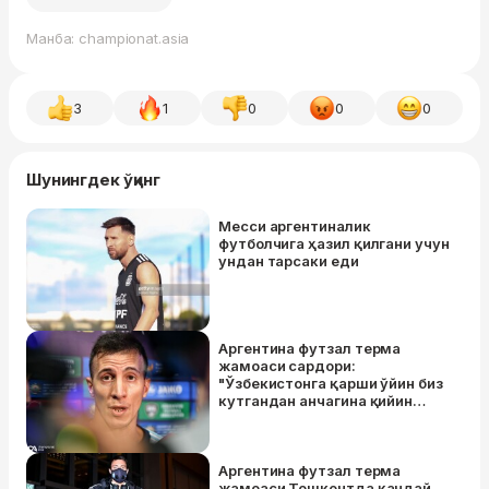
Манба: championat.asia
3
1
0
0
0
Шунингдек ўқинг
Месси аргентиналик
футболчига ҳазил қилгани учун
ундан тарсаки еди
Аргентина футзал терма
жамоаси сардори:
"Ўзбекистонга қарши ўйин биз
кутгандан анчагина қийин
бўлди"
Аргентина футзал терма
жамоаси Тошкентда қандай