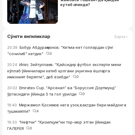
кутиб олинди?
Сўнгги янгиликлар
Барча ›
Бобур Абдураҳмонов: "Кетма-кет голлардан сўнг
20:39
"сочилиб" кетдик"
0
Илёс Зейтуллаев: "Қайсидир футбол эксперти мени
20:24
кўплаб ўйинчилари кетиб қолгани учунгина ёшларга
имконият беряпти", деб ёзибди"
0
Emirates Cup. “Арсенал” ва “Боруссия Дортмунд”
20:02
ўртасидаги ўйинда 5 та гол урилди
0
Миржамол Қосимов нега узоқ вақтдан бери майдонга
19:40
тушмаяпти?
4
"Нефтчи" "Қизилқум"ни тор-мор этган ўйиндан
19:33
ГАЛЕРЕЯ
0