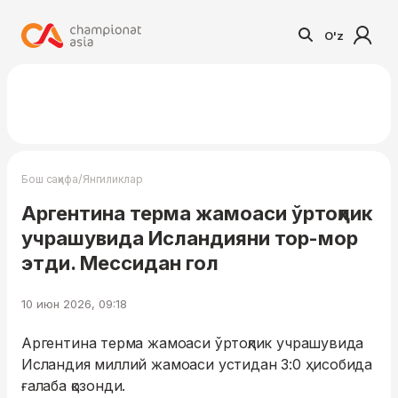
O'z
/
Бош саҳифа
Янгиликлар
Аргентина терма жамоаси ўртоқлик
учрашувида Исландияни тор-мор
этди. Мессидан гол
10 июн 2026, 09:18
Аргентина терма жамоаси ўртоқлик учрашувида
Исландия миллий жамоаси устидан 3:0 ҳисобида
ғалаба қозонди.