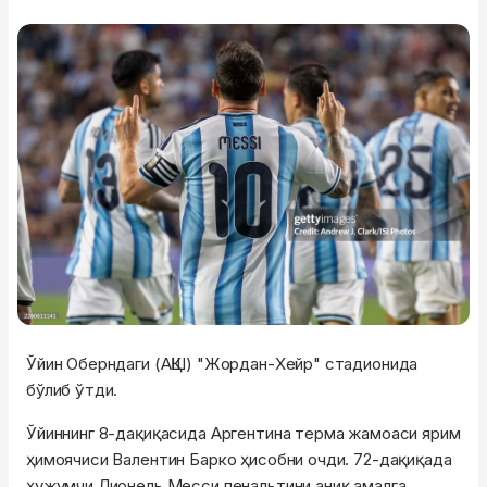
Ўйин Оберндаги (АҚШ) "Жордан-Хейр" стадионида
бўлиб ўтди.
Ўйиннинг 8-дақиқасида Аргентина терма жамоаси ярим
ҳимоячиси Валентин Барко ҳисобни очди. 72-дақиқада
ҳужумчи Лионель Месси пенальтини аниқ амалга