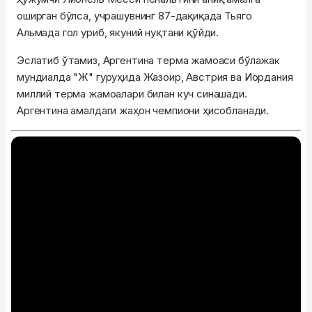
оширган бўлса, учрашувнинг 87-дақиқада Тьяго
Альмада гол уриб, якуний нуқтани қўйди.
Эслатиб ўтамиз, Аргентина терма жамоаси бўлажак
мундиалда "Ж" гуруҳида Жазоир, Австрия ва Иордания
миллий терма жамоалари билан куч синашади.
Аргентина амалдаги жаҳон чемпиони ҳисобланади.