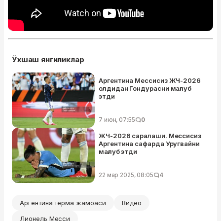
Ўхшаш янгиликлар
Аргентина Мессисиз ЖЧ-2026
олдидан Гондурасни мағлуб
этди
7 июн, 07:55
0
ЖЧ-2026 саралаши. Мессисиз
Аргентина сафарда Уругвайни
мағлуб этди
22 мар 2025, 08:05
4
Аргентина терма жамоаси
Видео
Лионель Месси