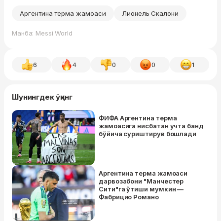
Аргентина терма жамоаси
Лионель Скалони
Манба: Messi World
6
4
0
0
1
Шунингдек ўқинг
ФИФА Аргентина терма
жамоасига нисбатан учта банд
бўйича суриштирув бошлади
Аргентина терма жамоаси
дарвозабони "Манчестер
Сити"га ўтиши мумкин —
Фабрицио Романо