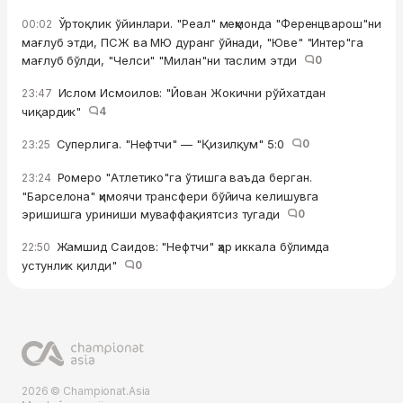
Ўртоқлик ўйинлари. "Реал" меҳмонда "Ференцварош"ни
00:02
мағлуб этди, ПСЖ ва МЮ дуранг ўйнади, "Юве" "Интер"га
мағлуб бўлди, "Челси" "Милан"ни таслим этди
0
Ислом Исмоилов: "Йован Жокични рўйхатдан
23:47
чиқардик"
4
Суперлига. "Нефтчи" — "Қизилқум" 5:0
0
23:25
Ромеро "Атлетико"га ўтишга ваъда берган.
23:24
"Барселона" ҳимоячи трансфери бўйича келишувга
эришишга уриниши муваффақиятсиз тугади
0
Жамшид Саидов: "Нефтчи" ҳар иккала бўлимда
22:50
устунлик қилди"
0
2026 © Championat.Asia