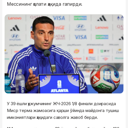
Мессининг ҳолати ҳақида гапирди.
У 39 ёшли ҳужумчининг ЖЧ-2026 1/8 финали доирасида
Миср терма жамоасига қарши ўйинда майдонга тушиш
имкониятлари ҳақидаги саволга жавоб берди.