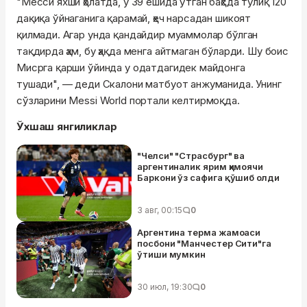
"Месси яхши ҳолатда, у 39 ёшида ўтган баҳсда тўлиқ 120
дақиқа ўйнаганига қарамай, ҳеч нарсадан шикоят
қилмади. Агар унда қандайдир муаммолар бўлган
тақдирда ҳам, бу ҳақда менга айтмаган бўларди. Шу боис
Мисрга қарши ўйинда у одатдагидек майдонга
тушади", — деди Скалони матбуот анжуманида. Унинг
сўзларини Messi World портали келтирмоқда.
Ўхшаш янгиликлар
"Челси" "Страсбург" ва
аргентиналик ярим ҳимоячи
Баркони ўз сафига қўшиб олди
3 авг, 00:15
0
Аргентина терма жамоаси
посбони "Манчестер Сити"га
ўтиши мумкин
30 июл, 19:30
0