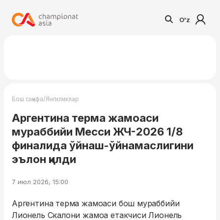
O'z
/
Бош саҳифа
Янгиликлар
Аргентина терма жамоаси
мураббийи Месси ЖЧ-2026 1/8
финалида ўйнаш-ўйнамаслигини
эълон қилди
7 июл 2026, 15:00
Аргентина терма жамоаси бош мураббийи
Лионель Скалони жамоа етакчиси Лионель