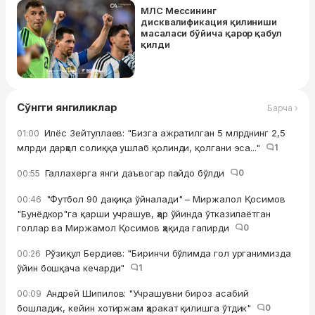
МЛС Мессининг
дисквалификация қилиниши
масаласи бўйича қарор қабул
қилди
Сўнгги янгиликлар
Барча ›
Илёс Зейтуллаев: "Бизга ажратилган 5 млрднинг 2,5
01:00
млрди дарҳол солиққа ушлаб қолинди, қолгани эса..."
1
Галлахерга янги даъвогар пайдо бўлди
0
00:55
"Футбол 90 дақиқа ўйналади" – Миржалол Қосимов
00:46
"Бунёдкор"га қарши учрашув, ҳар ўйинда ўтказилаётган
голлар ва Миржамол Қосимов ҳақида гапирди
0
Рўзиқул Бердиев: "Биринчи бўлимда гол урганимизда
00:26
ўйин бошқача кечарди"
1
Андрей Шипилов: "Учрашувни бироз асабий
00:09
бошладик, кейин хотиржам ҳаракат қилишга ўтдик"
0