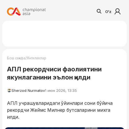
O'z
/
Бош саҳифа
Янгиликлар
АПЛ рекордчиси фаолиятини
якунлаганини эълон қилди
Sherzod Nurmatov
1 июн 2026, 13:35
АПЛ учрашувларидаги ўйинлари сони бўйича
рекордчи Жеймс Милнер бутсаларини михга
илди.