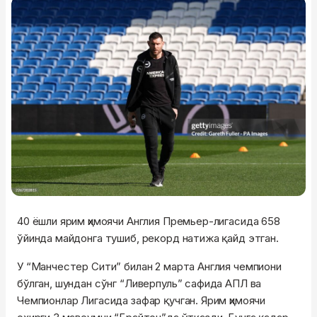
40 ёшли ярим ҳимоячи Англия Премьер-лигасида 658
ўйинда майдонга тушиб, рекорд натижа қайд этган.
У “Манчестер Сити” билан 2 марта Англия чемпиони
бўлган, шундан сўнг “Ливерпуль” сафида АПЛ ва
Чемпионлар Лигасида зафар қучган. Ярим ҳимоячи