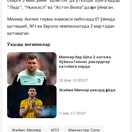
охирги 3 мавсумни “Брайтон”да ўтказди. Бунга қадар
“Лидс”, “Ньюкасл” ва “Астон Вилла”да ҳам ўйнаган.
Милнер Англия терма жамоаси либосида 61 ўйинда
қатнашиб, ЖЧ ва Европа чемпионатида 2 мартадан
қатнашган.
Ўхшаш янгиликлар
Милнер бир йўла 3 натижа
бўйича Гиннес рекордлар
китобига кирди
26 фев, 20:55
7
Жейми Милнер рекорд қўйди
11 янв, 07:35
1
Жеймс Милнер
АПЛ
Манчестер Сити