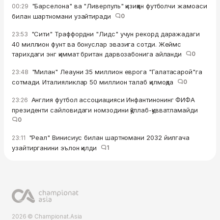
"Барселона" ва "Ливерпуль" қизиққан футболчи жамоаси
00:29
билан шартномани узайтиради
0
"Сити" Траффордни "Лидс" учун рекорд даражадаги
23:53
40 миллион фунт ва бонуслар эвазига сотди. Жеймс
тарихдаги энг қиммат британ дарвозабонига айланди
0
"Милан" Леауни 35 миллион еврога "Галатасарой"га
23:48
сотмади. Италияликлар 50 миллион талаб қилмоқда
0
Англия футбол ассоциацияси Инфантинонинг ФИФА
23:26
президенти сайловидаги номзодини қўллаб-қувватламайди
0
"Реал" Винисиус билан шартномани 2032 йилгача
23:11
узайтирганини эълон қилди
1
2026 © Championat.Asia