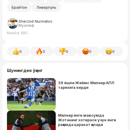
Брайтон
Ливерпуль
Sherzod Nurmatov
Муаллиф
Манба: BBC
0
0
0
0
0
Шунингдек ўқинг
39 ёшли Жеймс Милнер АПЛ
тарихига кирди
Милнер янги мавсумда
Жотанинг хотираси учун янги
рақамда ҳаракат қилади