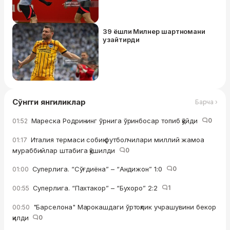
39 ёшли Милнер шартномани
узайтирди
Сўнгги янгиликлар
Барча ›
Мареска Родрининг ўрнига ўринбосар топиб қўйди
0
01:52
Италия термаси собиқ футболчилари миллий жамоа
01:17
мураббийлар штабига қўшилди
0
Суперлига. “Сўғдиёна” – “Андижон” 1:0
0
01:00
Суперлига. “Пахтакор” – “Бухоро” 2:2
1
00:55
"Барселона" Марокашдаги ўртоқлик учрашувини бекор
00:50
қилди
0