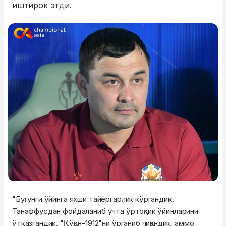
иштирок этди.
"Бугунги ўйинга яхши тайёргарлик кўргандик.
Танаффусдан фойдаланиб учта ўртоқлик ўйинларини
ўтказгандик. "Қўқон-1912"ни ўрганиб чиққандик, аммо