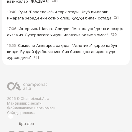
натижалар (ЖАДВАЛ)
0
Руни "Барселона"ни тарк этади. Клуб вингерни
19:40
ижарага беради ёки сотиб олиш ҳуқуқи билан сотади
1
Интервью. Шавкат Саидов: "Металлург"да янги саҳифа
17:06
очяпмиз. Суперлигага чиқиш иложсиз вазифа эмас"
0
Симеоне Альварес ҳақида: "Атлетико" қарор қабул
16:55
қилди. Бундай футболчининг биз билан қолганидан жуда
хурсандмиз"
1
2026 © Championat.Asia
Махфийлик сиёсати
Фойдаланувчи шартномаси
Сайтда реклама
Қора фон