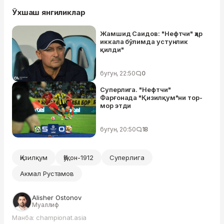
Ўхшаш янгиликлар
Жамшид Саидов: "Нефтчи" ҳар
иккала бўлимда устунлик
қилди"
бугун, 22:50
0
Суперлига. "Нефтчи"
Фарғонада "Қизилқум"ни тор-
мор этди
бугун, 20:50
18
Қизилқум
Қўқон-1912
Суперлига
Акмал Рустамов
Alisher Ostonov
Муаллиф
Манба: championat.asia