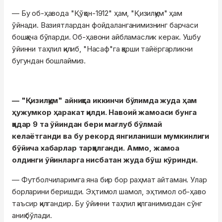
— Бу об-ҳавода "Қўқон-1912" ҳам, "Қизилқум" ҳам
ўйнади. Вазиятлардан фойдаланганимизнинг барчаси
бошқача бўларди. Об-ҳавони айбламаслик керак. Ушбу
ўйинни таҳлил қилиб, "Насаф"га қарши тайёргарликни
бугундан бошлаймиз.
— "Қизилқум" айниқса иккинчи бўлимда жуда ҳам
ҳужумкор ҳаракат қилди. Навоий жамоаси бунга
қадар 9 та ўйиндан бери мағлуб бўлмай
келаётганди ва бу рекорд янгиланиши мумкинлиги
бўйича хабарлар тарқалганди. Аммо, жамоа
олдинги ўйинларга нисбатан жуда бўш кўринди.
— Футболчиларимга яна бир бор раҳмат айтаман. Улар
борларини беришди. Эҳтимол шамол, эҳтимол об-ҳаво
таъсир қилгандир. Бу ўйинни таҳлил қилганимиздан сўнг
аниқ бўлади.