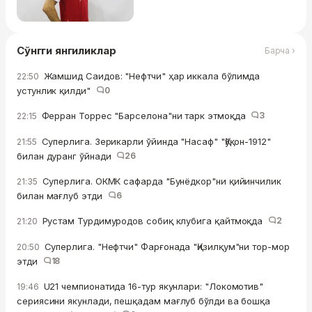
Сўнгги янгиликлар
Барча ›
Жамшид Саидов: "Нефтчи" ҳар иккала бўлимда
22:50
устунлик қилди"
0
Ферран Торрес "Барселона"ни тарк этмоқда
3
22:15
Суперлига. Зерикарли ўйинда "Насаф" "Қўқон-1912"
21:55
билан дуранг ўйнади
26
Суперлига. ОКМК сафарда "Бунёдкор"ни қийинчилик
21:35
билан мағлуб этди
6
Рустам Турдимуродов собиқ клубига қайтмоқда
2
21:20
Суперлига. "Нефтчи" Фарғонада "Қизилқум"ни тор-мор
20:50
этди
18
U21 чемпионатида 16-тур якунлари: "Локомотив"
19:46
сериясини якунлади, пешқадам мағлуб бўлди ва бошқа