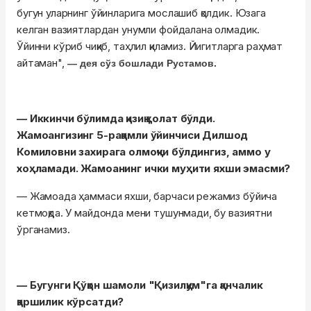
бугун уларнинг ўйинларига мослашиб қолдик. Юзага
келган вазиятлардан унумли фойдалана олмадик.
Ўйинни кўриб чиқиб, таҳлил қиламиз. Йигитларга раҳмат
айтаман",
— дея сўз бошлади Рустамов.
— Иккинчи бўлимда қизиқ ҳолат бўлди.
Жамоангизинг 5-рақамли ўйинчиси Дилшод
Комиловни захирага олмоқчи бўлдингиз, аммо у
хоҳламади. Жамоанинг ички муҳити яхши эмасми?
— Жамоада ҳаммаси яхши, барчаси режамиз бўйича
кетмоқда. У майдонда мени тушунмади, бу вазиятни
ўрганамиз.
— Бугунги Қўқон шамоли "Қизилқум"га қанчалик
қаршилик кўрсатди?