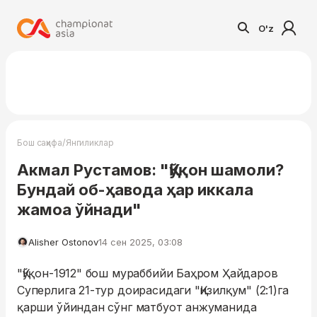
O'z
/
Бош саҳифа
Янгиликлар
Акмал Рустамов: "Қўқон шамоли?
Бундай об-ҳавода ҳар иккала
жамоа ўйнади"
Alisher Ostonov
14 сен 2025, 03:08
"Қўқон-1912" бош мураббийи Баҳром Ҳайдаров
Суперлига 21-тур доирасидаги "Қизилқум" (2:1)га
қарши ўйиндан сўнг матбуот анжуманида