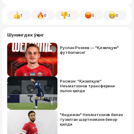
1
0
3
0
0
Шунингдек ўқинг
Руслан Розиев — "Қизилқум"
футболчиси!
Расман: “Қизилқум”
Неъматхонов трансферини
эълон қилди
"Андижон" Неъматхонов билан
тузилган шартномани бекор
қилди